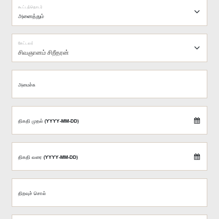
கூட்டத்தொடர்
கேட்டவர்
சிவஞானம் சிறீதரன்
அமைச்சு
திகதி முதல் (YYYY-MM-DD)
திகதி வரை (YYYY-MM-DD)
திறவுச் சொல்