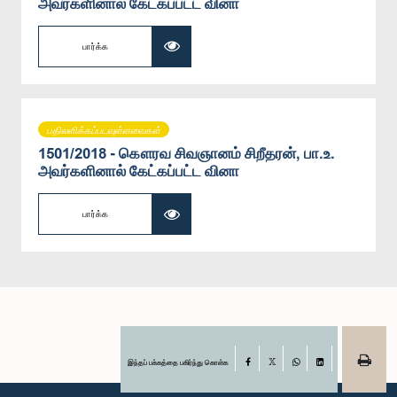
அவர்களினால் கேட்கப்பட்ட வினா
பார்க்க
பதிலளிக்கப்படவுள்ளவைகள்
1501/2018 - கௌரவ சிவஞானம் சிறீதரன், பா.உ.
அவர்களினால் கேட்கப்பட்ட வினா
பார்க்க
இந்தப் பக்கத்தை பகிர்ந்து கொள்க
Facebook
X
WhatsApp
LinkedIn