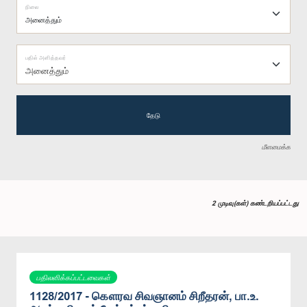
நிலை
பதில் அளித்தவர்
அனைத்தும்
தேடு
மீளமைக்க
2 முடிவு(கள்) கண்டறியப்பட்டது
பதிலளிக்கப்பட்டவைகள்
1128/2017 - கௌரவ சிவஞானம் சிறீதரன், பா.உ.