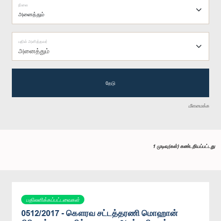
நிலை
பதில் அளித்தவர்
அனைத்தும்
தேடு
மீளமைக்க
1 முடிவு(கள்) கண்டறியப்பட்டது
பதிலளிக்கப்பட்டவைகள்
0512/2017 - கௌரவ சட்டத்தரணி மொஹான்