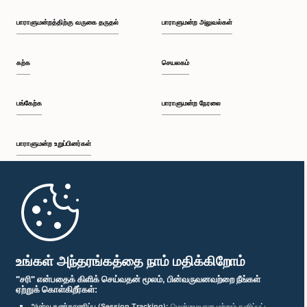
பாராளுமன்றத்திற்கு வருகை தருதல்
பாராளுமன்ற அலுவல்கள்
கற்க
செயலகம்
பங்கேற்க
பாராளுமன்ற நேரலை
பாராளுமன்ற உறுப்பினர்கள்
முதற்பக்கம்
பாராளுமன்ற கையடக்க செயலி
உங்கள் அந்தரங்கத்தை நாம் மதிக்கிறோம்
"சரி" என்பதைக் கிளிக் செய்வதன் மூலம், பின்வருவனவற்றை நீங்கள்
ஏற்றுக் கொள்கிறீர்கள்:
அமர்வு கண்காணிப்பு (Session Tracking):
மென்மையான மற்றும் தனிப்பட்ட