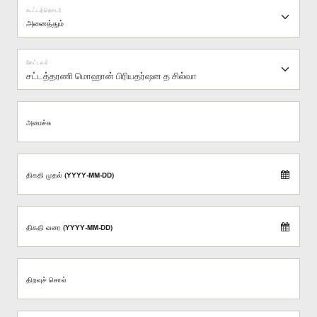
கூட்டத்தொடர்
கேட்டவர்
சட்டத்தரணி மொஹான் பிரியதர்ஷன த சில்வா
அமைச்சு
திகதி முதல் (YYYY-MM-DD)
திகதி வரை (YYYY-MM-DD)
திறவுச் சொல்