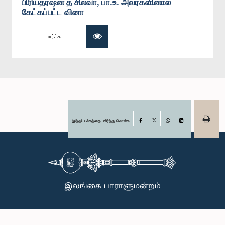
பிரியதர்ஷன த சில்வா, பா.உ. அவர்களினால்
கேட்கப்பட்ட வினா
பார்க்க
இந்தப் பக்கத்தை பகிர்ந்து கொள்க
Facebook
X
WhatsApp
LinkedIn