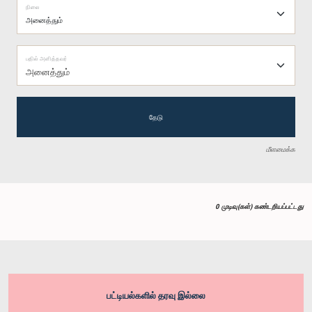
நிலை
பதில் அளித்தவர்
அனைத்தும்
தேடு
மீளமைக்க
0 முடிவு(கள்) கண்டறியப்பட்டது
பட்டியல்களில் தரவு இல்லை