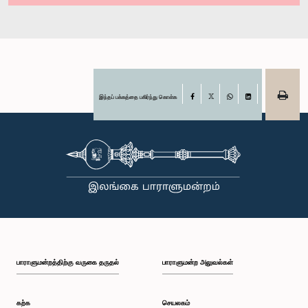
இந்தப் பக்கத்தை பகிர்ந்து கொள்க
Facebook
X
WhatsApp
LinkedIn
பாராளுமன்றத்திற்கு வருகை தருதல்
பாராளுமன்ற அலுவல்கள்
கற்க
செயலகம்