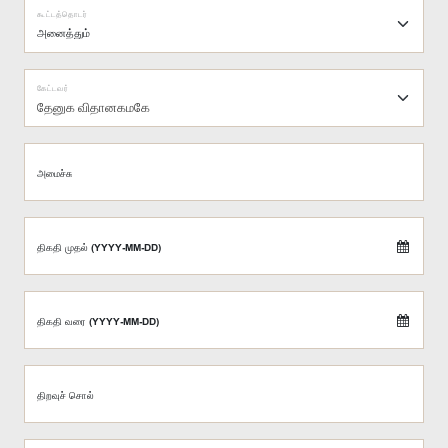
கூட்டத்தொடர்
கேட்டவர்
தேனுக விதானகமகே
அமைச்சு
திகதி முதல் (YYYY-MM-DD)
திகதி வரை (YYYY-MM-DD)
திறவுச் சொல்