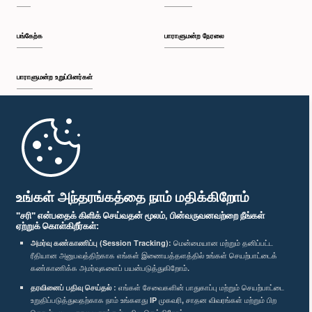
பங்கேற்க
பாராளுமன்ற நேரலை
பாராளுமன்ற உறுப்பினர்கள்
முதற்பக்கம்
பாராளுமன்ற கையடக்க செயலி
உங்கள் அந்தரங்கத்தை நாம் மதிக்கிறோம்
"சரி" என்பதைக் கிளிக் செய்வதன் மூலம், பின்வருவனவற்றை நீங்கள்
ஏற்றுக் கொள்கிறீர்கள்:
அமர்வு கண்காணிப்பு (Session Tracking):
மென்மையான மற்றும் தனிப்பட்ட
ரீதியான அனுபவத்திற்காக எங்கள் இணையத்தளத்தில் உங்கள் செயற்பாட்டைக்
எம்மை பின்தொடர்க :
கண்காணிக்க அமர்வுகளைப் பயன்படுத்துகிறோம்.
தரவினைப் பதிவு செய்தல் :
எங்கள் சேவைகளின் பாதுகாப்பு மற்றும் செயற்பாட்டை
விருதுகள்
உறுதிப்படுத்துவதற்காக நாம் உங்களது IP முகவரி, சாதன விவரங்கள் மற்றும் பிற