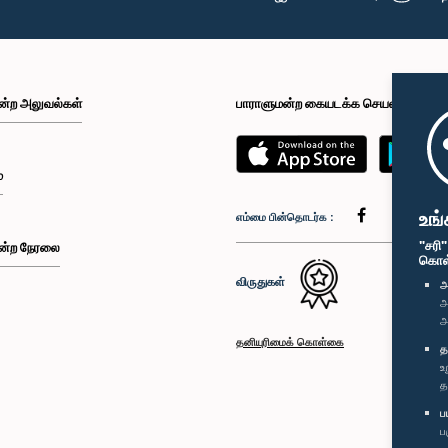
ன்ற அலுவல்கள்
பாராளுமன்ற கையடக்க செயலி
்
உங்
எம்மை பின்தொடர்க :
"சரி
ன்ற நேரலை
கொள்க
விருதுகள்
அ
அ
அ
தனியுரிமைக் கொள்கை
த
உ
த
ப
ப