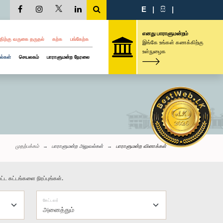
E
|
සි
|
எனது பாராளுமன்றம்
திற்கு வருகை தருதல்
கற்க
பங்கேற்க
இங்கே உங்கள் கணக்கிற்கு
உள்நுழைக
ல்கள்
செயலகம்
பாராளுமன்ற நேரலை
முதற்பக்கம்
பாராளுமன்ற அலுவல்கள்
பாராளுமன்ற வினாக்கள்
்ட கட்டங்களை நிரப்புங்கள்.
கேட்டவர்
அனைத்தும்