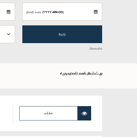
திகதி வரை (YYYY-MM-DD)
தேடு
மீளமைக்க
4 முடிவு(கள்) கண்டறியப்பட்டது
பார்க்க