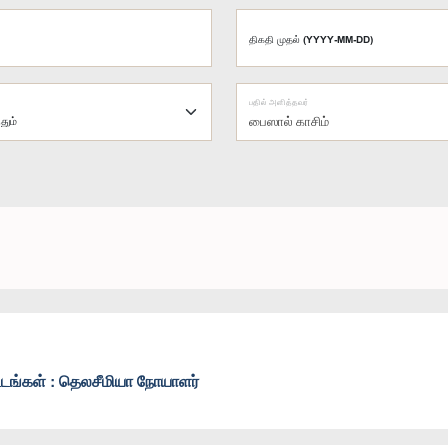
திகதி முதல் (YYYY-MM-DD)
பதில் அளித்தவர்
பைஸால் காசிம்
வட்டங்கள் : தெலசீமியா நோயாளர்