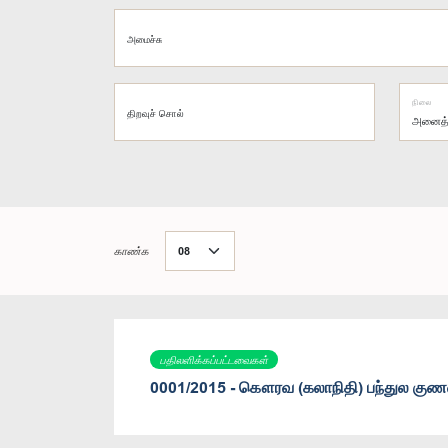
அமைச்சு
நிலை
திறவுச் சொல்
காண்க
பதிலளிக்கப்பட்டவைகள்
0001/2015 - கௌரவ (கலாநிதி) பந்துல குணவ