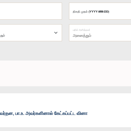
திகதி முதல் (YYYY-MM-DD)
பதில் அளித்தவர்
அனைத்தும்
ர்தன, பா.உ. அவர்களினால் கேட்கப்பட்ட வினா