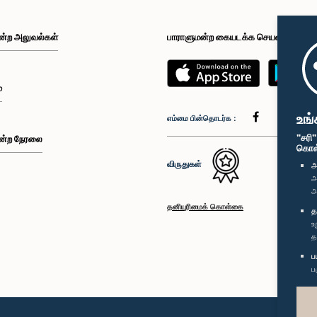
ன்ற அலுவல்கள்
பாராளுமன்ற கையடக்க செயலி
்
உங்
எம்மை பின்தொடர்க :
"சரி
ன்ற நேரலை
கொள்க
விருதுகள்
அ
அ
அ
தனியுரிமைக் கொள்கை
த
உ
த
ப
ப