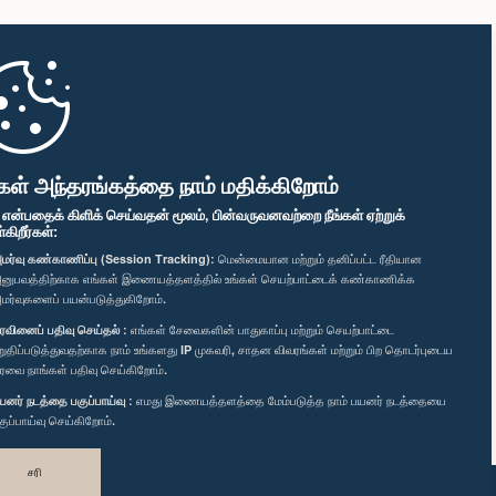
கள் அந்தரங்கத்தை நாம் மதிக்கிறோம்
" என்பதைக் கிளிக் செய்வதன் மூலம், பின்வருவனவற்றை நீங்கள் ஏற்றுக்
ிறீர்கள்:
மர்வு கண்காணிப்பு (Session Tracking):
மென்மையான மற்றும் தனிப்பட்ட ரீதியான
னுபவத்திற்காக எங்கள் இணையத்தளத்தில் உங்கள் செயற்பாட்டைக் கண்காணிக்க
மர்வுகளைப் பயன்படுத்துகிறோம்.
ரவினைப் பதிவு செய்தல் :
எங்கள் சேவைகளின் பாதுகாப்பு மற்றும் செயற்பாட்டை
றுதிப்படுத்துவதற்காக நாம் உங்களது IP முகவரி, சாதன விவரங்கள் மற்றும் பிற தொடர்புடைய
ரவை நாங்கள் பதிவு செய்கிறோம்.
யனர் நடத்தை பகுப்பாய்வு :
எமது இணையத்தளத்தை மேம்படுத்த நாம் பயனர் நடத்தையை
குப்பாய்வு செய்கிறோம்.
சரி
வடிவமைத்து உருவாக்கியது
TekGeeks