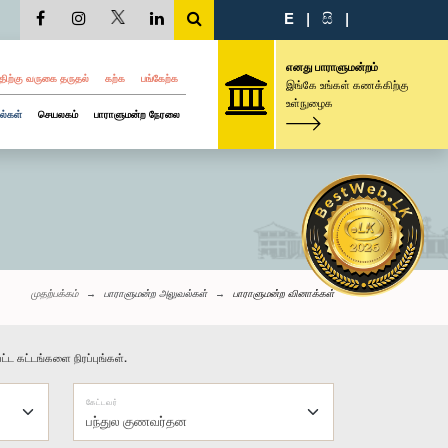
E
|
සි
|
எனது பாராளுமன்றம்
திற்கு வருகை தருதல்
கற்க
பங்கேற்க
இங்கே உங்கள் கணக்கிற்கு
உள்நுழைக
ல்கள்
செயலகம்
பாராளுமன்ற நேரலை
முதற்பக்கம்
பாராளுமன்ற அலுவல்கள்
பாராளுமன்ற வினாக்கள்
்ட கட்டங்களை நிரப்புங்கள்.
கேட்டவர்
பந்துல குணவர்தன