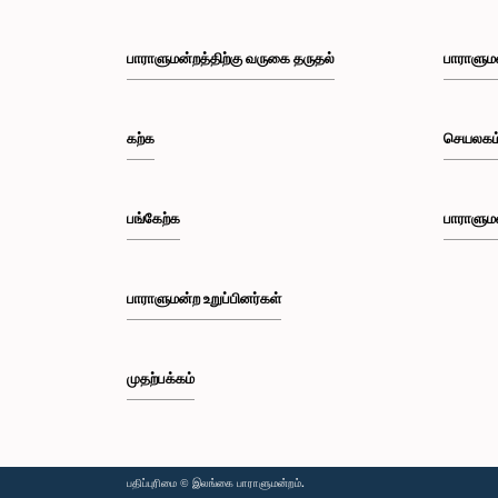
பாராளுமன்றத்திற்கு வருகை தருதல்
பாராளும
கற்க
செயலகம
பங்கேற்க
பாராளும
பாராளுமன்ற உறுப்பினர்கள்
முதற்பக்கம்
பதிப்புரிமை © இலங்கை பாராளுமன்றம்.