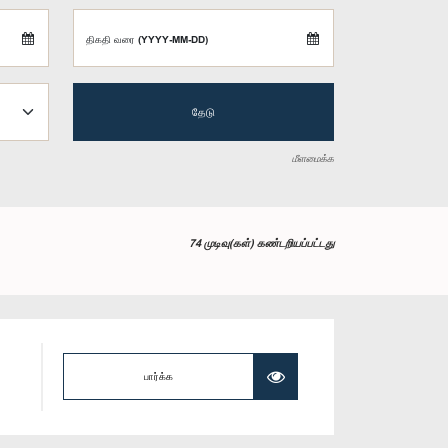
திகதி வரை (YYYY-MM-DD)
தேடு
மீளமைக்க
74 முடிவு(கள்) கண்டறியப்பட்டது
பார்க்க