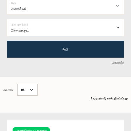
நிலை
பதில் அளித்தவர்
அனைத்தும்
தேடு
மீளமைக்க
காண்க
9 முடிவு(கள்) கண்டறியப்பட்டது
பதிலளிக்கப்பட்டவைகள்