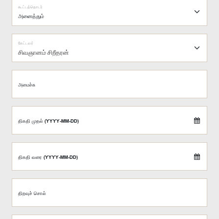
கூட்டத்தொடர்
கேட்டவர்
சிவஞானம் சிறீதரன்
அமைச்சு
திகதி முதல் (YYYY-MM-DD)
திகதி வரை (YYYY-MM-DD)
திறவுச் சொல்