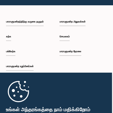
பாராளுமன்றத்திற்கு வருகை தருதல்
பாராளுமன்ற அலுவல்கள்
கற்க
செயலகம்
பங்கேற்க
பாராளுமன்ற நேரலை
பாராளுமன்ற உறுப்பினர்கள்
முதற்பக்கம்
பாராளுமன்ற கையடக்க செயலி
உங்கள் அந்தரங்கத்தை நாம் மதிக்கிறோம்