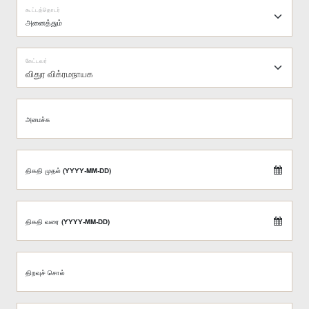
கூட்டத்தொடர்
கேட்டவர்
விதுர விக்ரமநாயக
அமைச்சு
திகதி முதல் (YYYY-MM-DD)
திகதி வரை (YYYY-MM-DD)
திறவுச் சொல்