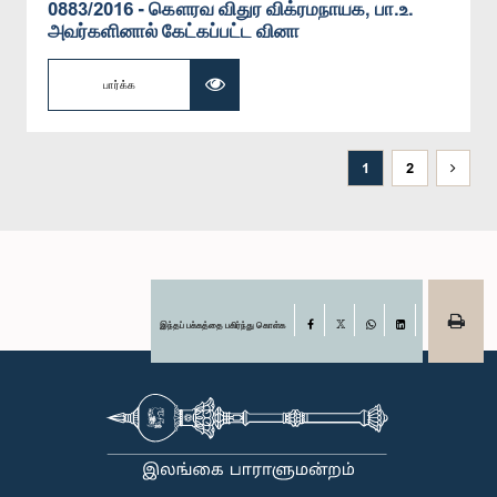
0883/2016 - கௌரவ விதுர விக்ரமநாயக, பா.உ.
அவர்களினால் கேட்கப்பட்ட வினா
பார்க்க
1
2
இந்தப் பக்கத்தை பகிர்ந்து கொள்க
Facebook
X
WhatsApp
LinkedIn