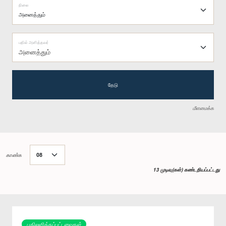
நிலை
பதில் அளித்தவர்
அனைத்தும்
தேடு
மீளமைக்க
காண்க
13 முடிவு(கள்) கண்டறியப்பட்டது
பதிலளிக்கப்பட்டவைகள்