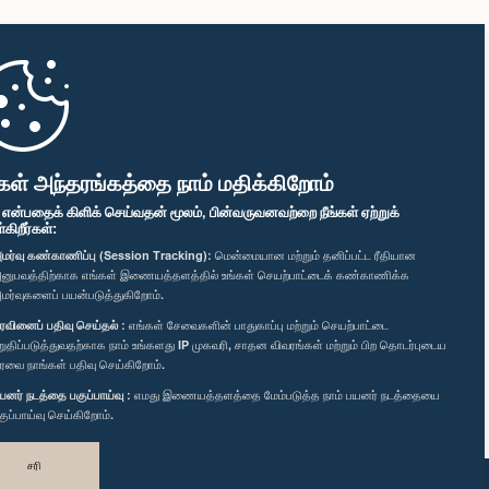
கள் அந்தரங்கத்தை நாம் மதிக்கிறோம்
" என்பதைக் கிளிக் செய்வதன் மூலம், பின்வருவனவற்றை நீங்கள் ஏற்றுக்
ிறீர்கள்:
மர்வு கண்காணிப்பு (Session Tracking):
மென்மையான மற்றும் தனிப்பட்ட ரீதியான
னுபவத்திற்காக எங்கள் இணையத்தளத்தில் உங்கள் செயற்பாட்டைக் கண்காணிக்க
மர்வுகளைப் பயன்படுத்துகிறோம்.
ரவினைப் பதிவு செய்தல் :
எங்கள் சேவைகளின் பாதுகாப்பு மற்றும் செயற்பாட்டை
றுதிப்படுத்துவதற்காக நாம் உங்களது IP முகவரி, சாதன விவரங்கள் மற்றும் பிற தொடர்புடைய
ரவை நாங்கள் பதிவு செய்கிறோம்.
யனர் நடத்தை பகுப்பாய்வு :
எமது இணையத்தளத்தை மேம்படுத்த நாம் பயனர் நடத்தையை
குப்பாய்வு செய்கிறோம்.
சரி
வடிவமைத்து உருவாக்கியது
TekGeeks