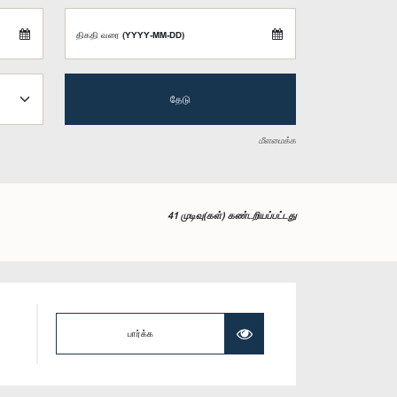
திகதி வரை (YYYY-MM-DD)
தேடு
மீளமைக்க
41 முடிவு(கள்) கண்டறியப்பட்டது
பார்க்க