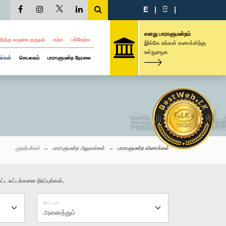
E
|
සි
|
எனது பாராளுமன்றம்
திற்கு வருகை தருதல்
கற்க
பங்கேற்க
இங்கே உங்கள் கணக்கிற்கு
உள்நுழைக
ல்கள்
செயலகம்
பாராளுமன்ற நேரலை
முதற்பக்கம்
பாராளுமன்ற அலுவல்கள்
பாராளுமன்ற வினாக்கள்
்ட கட்டங்களை நிரப்புங்கள்.
கேட்டவர்
அனைத்தும்