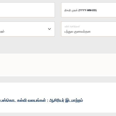
திகதி முதல் (YYYY-MM-DD)
பதில் அளித்தவர்
பந்துல குணவர்தன
 பஸ்கொட கல்வி வலயங்கள் : ஆசிரியர் இடமாற்றம்