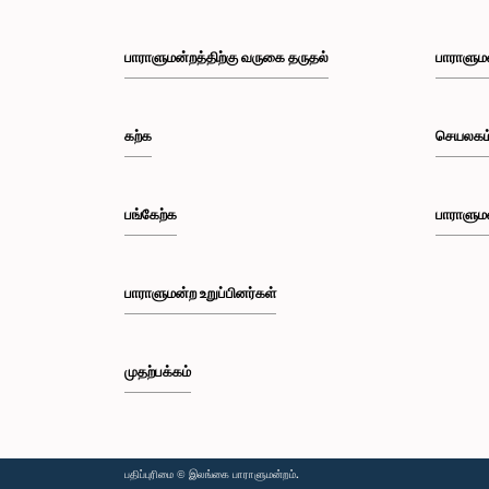
பாராளுமன்றத்திற்கு வருகை தருதல்
பாராளும
கற்க
செயலகம
பங்கேற்க
பாராளும
பாராளுமன்ற உறுப்பினர்கள்
முதற்பக்கம்
பதிப்புரிமை © இலங்கை பாராளுமன்றம்.