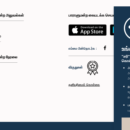
ன்ற அலுவல்கள்
பாராளுமன்ற கையடக்க செயலி
்
உங்
எம்மை பின்தொடர்க :
"சரி
ன்ற நேரலை
கொள்க
விருதுகள்
அ
அ
அ
தனியுரிமைக் கொள்கை
த
உ
த
ப
ப