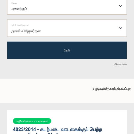
நிலை
பதில் அளித்தவர்
ருவன் விஜேவர்தன
தேடு
மீளமைக்க
3 முடிவு(கள்) கண்டறியப்பட்டது
பதிலளிக்கப்பட்டவைகள்
4823/2014 - ‍கடற்படை வாடகைக்குப் பெற்ற