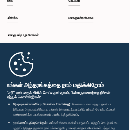
கற்க
செயலகம்
பங்கேற்க
பாராளுமன்ற நேரலை
பாராளுமன்ற உறுப்பினர்கள்
முதற்பக்கம்
பாராளுமன்ற கையடக்க செயலி
உங்கள் அந்தரங்கத்தை நாம் மதிக்கிறோம்
"சரி" என்பதைக் கிளிக் செய்வதன் மூலம், பின்வருவனவற்றை நீங்கள்
ஏற்றுக் கொள்கிறீர்கள்:
அமர்வு கண்காணிப்பு (Session Tracking):
மென்மையான மற்றும் தனிப்பட்ட
ரீதியான அனுபவத்திற்காக எங்கள் இணையத்தளத்தில் உங்கள் செயற்பாட்டைக்
எம்மை பின்தொடர்க :
கண்காணிக்க அமர்வுகளைப் பயன்படுத்துகிறோம்.
தரவினைப் பதிவு செய்தல் :
எங்கள் சேவைகளின் பாதுகாப்பு மற்றும் செயற்பாட்டை
விருதுகள்
உறுதிப்படுத்துவதற்காக நாம் உங்களது IP முகவரி, சாதன விவரங்கள் மற்றும் பிற