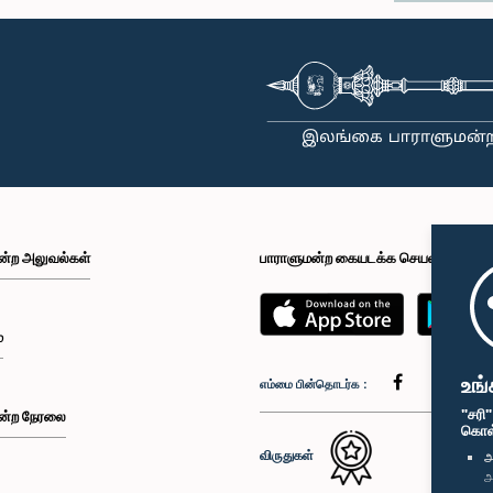
ன்ற அலுவல்கள்
பாராளுமன்ற கையடக்க செயலி
்
உங்
எம்மை பின்தொடர்க :
"சரி
ன்ற நேரலை
கொள்க
விருதுகள்
அ
அ