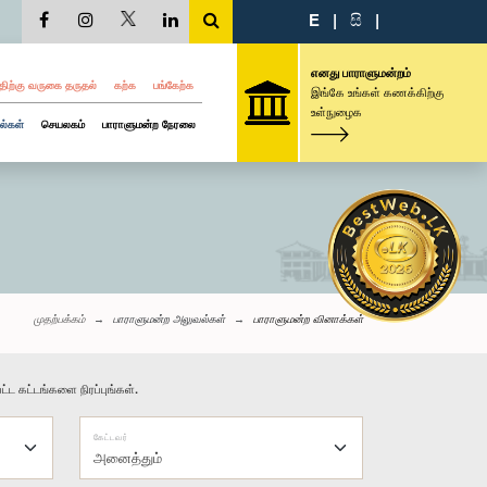
E
|
සි
|
எனது பாராளுமன்றம்
திற்கு வருகை தருதல்
கற்க
பங்கேற்க
இங்கே உங்கள் கணக்கிற்கு
உள்நுழைக
ல்கள்
செயலகம்
பாராளுமன்ற நேரலை
முதற்பக்கம்
பாராளுமன்ற அலுவல்கள்
பாராளுமன்ற வினாக்கள்
்ட கட்டங்களை நிரப்புங்கள்.
கேட்டவர்
அனைத்தும்