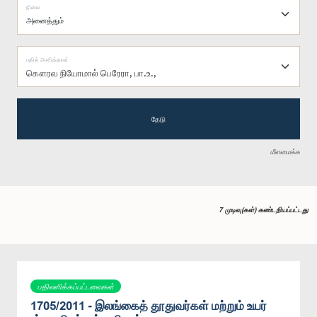
நிலை
பதில் அளித்தவர்
கௌரவ நியோமால் பெரேரா, பா.உ.,
தேடு
மீளமைக்க
7 முடிவு(கள்) கண்டறியப்பட்டது
பதிலளிக்கப்பட்டவைகள்
1705/2011 - இலங்கைத் தூதுவர்கள் மற்றும் உயர்