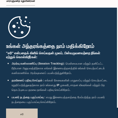
பாராளுமன்ற உறுப்பினர்கள்
முதற்பக்கம்
பாராளுமன்ற கையடக்க செயலி
உங்கள் அந்தரங்கத்தை நாம் மதிக்கிறோம்
"சரி" என்பதைக் கிளிக் செய்வதன் மூலம், பின்வருவனவற்றை நீங்கள்
ஏற்றுக் கொள்கிறீர்கள்:
அமர்வு கண்காணிப்பு (Session Tracking):
மென்மையான மற்றும் தனிப்பட்ட
ரீதியான அனுபவத்திற்காக எங்கள் இணையத்தளத்தில் உங்கள் செயற்பாட்டைக்
எம்மை பின்தொடர்க :
கண்காணிக்க அமர்வுகளைப் பயன்படுத்துகிறோம்.
தரவினைப் பதிவு செய்தல் :
எங்கள் சேவைகளின் பாதுகாப்பு மற்றும் செயற்பாட்டை
உறுதிப்படுத்துவதற்காக நாம் உங்களது IP முகவரி, சாதன விவரங்கள் மற்றும் பிற
விருதுகள்
தொடர்புடைய தரவை நாங்கள் பதிவு செய்கிறோம்.
பயனர் நடத்தை பகுப்பாய்வு :
எமது இணையத்தளத்தை மேம்படுத்த நாம் பயனர்
தனியுரிமைக் கொள்கை
நடத்தையை பகுப்பாய்வு செய்கிறோம்.
பதிப்புரிமை © இலங்கை பாராளுமன்றம்.
சரி
முழுப்பதிப்புரிமையுடையது.