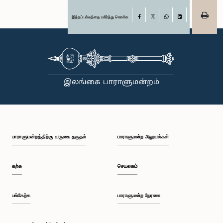
இந்தப் பக்கத்தை பகிர்ந்து கொள்க
Facebook
X
WhatsApp
LinkedIn
பாராளுமன்றத்திற்கு வருகை தருதல்
பாராளுமன்ற அலுவல்கள்
கற்க
செயலகம்
பங்கேற்க
பாராளுமன்ற நேரலை