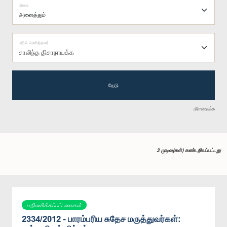
நிலை
பதில் அளித்தவர்
சாலிந்த திசாநாயக்க
தேடு
மீளமைக்க
3 முடிவு(கள்) கண்டறியப்பட்டது
பதிலளிக்கப்பட்டவைகள்
2334/2012 - பாரம்பரிய சுதேச மருத்துவர்கள்: