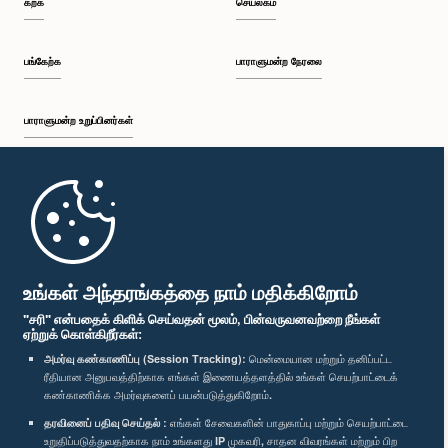
கற்க
செயலகம்
பங்கேற்க
பாராளுமன்ற நேரலை
பாராளுமன்ற உறுப்பினர்கள்
முதற்பக்கம்
பாராளுமன்ற கையடக்க செயலி
உங்கள் அந்தரங்கத்தை நாம் மதிக்கிறோம்
"சரி" என்பதைக் கிளிக் செய்வதன் மூலம், பின்வருவனவற்றை நீங்கள்
ஏற்றுக் கொள்கிறீர்கள்:
அமர்வு கண்காணிப்பு (Session Tracking):
மென்மையான மற்றும் தனிப்பட்ட
ரீதியான அனுபவத்திற்காக எங்கள் இணையத்தளத்தில் உங்கள் செயற்பாட்டைக்
எம்மை பின்தொடர்க :
கண்காணிக்க அமர்வுகளைப் பயன்படுத்துகிறோம்.
தரவினைப் பதிவு செய்தல் :
எங்கள் சேவைகளின் பாதுகாப்பு மற்றும் செயற்பாட்டை
விருதுகள்
உறுதிப்படுத்துவதற்காக நாம் உங்களது IP முகவரி, சாதன விவரங்கள் மற்றும் பிற