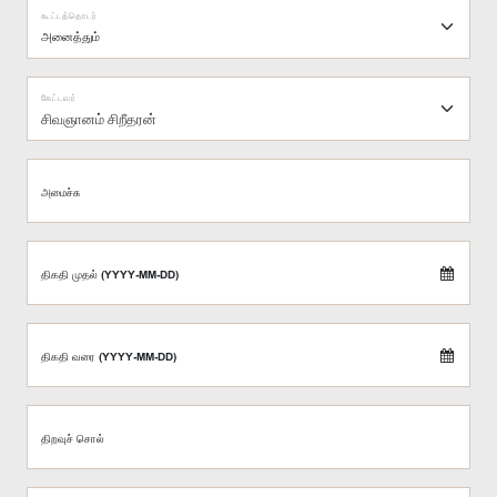
கூட்டத்தொடர்
கேட்டவர்
சிவஞானம் சிறீதரன்
அமைச்சு
திகதி முதல் (YYYY-MM-DD)
திகதி வரை (YYYY-MM-DD)
திறவுச் சொல்