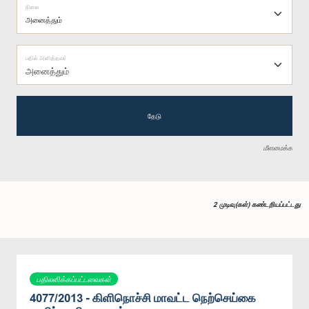
நிலை
பதில் அளித்தவர்
அனைத்தும்
தேடு
மீளமைக்க
2 முடிவு(கள்) கண்டறியப்பட்டது
பதிலளிக்கப்பட்டவைகள்
4077/2013 - கிளிநொச்சி மாவட்ட நெற்செய்கை