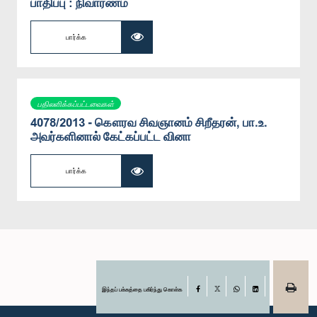
பாதிப்பு : நிவாரணம்
பார்க்க
பதிலளிக்கப்பட்டவைகள்
4078/2013 - கௌரவ சிவஞானம் சிறீதரன், பா.உ.
அவர்களினால் கேட்கப்பட்ட வினா
பார்க்க
இந்தப் பக்கத்தை பகிர்ந்து கொள்க
Facebook
X
WhatsApp
LinkedIn