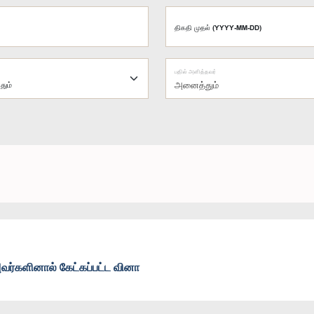
திகதி முதல் (YYYY-MM-DD)
பதில் அளித்தவர்
அனைத்தும்
வர்களினால் கேட்கப்பட்ட வினா