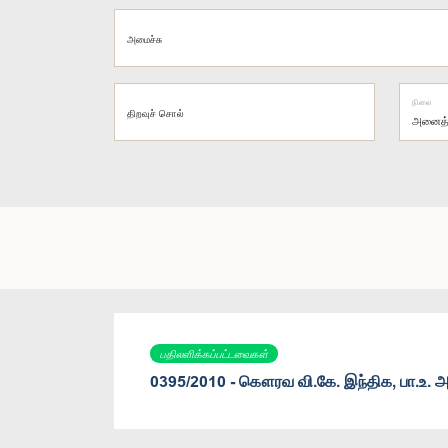
அமைச்சு
நிலை
திறவுச் சொல்
பதிலளிக்கப்பட்டவைகள்
0395/2010 - கௌரவ வி.கே. இந்திக, பா.உ. அ