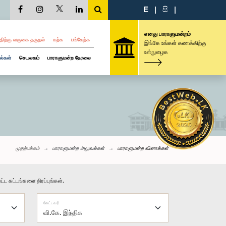
E
|
සි
|
எனது பாராளுமன்றம்
திற்கு வருகை தருதல்
கற்க
பங்கேற்க
இங்கே உங்கள் கணக்கிற்கு
உள்நுழைக
ல்கள்
செயலகம்
பாராளுமன்ற நேரலை
முதற்பக்கம்
பாராளுமன்ற அலுவல்கள்
பாராளுமன்ற வினாக்கள்
்ட கட்டங்களை நிரப்புங்கள்.
கேட்டவர்
வி.கே. இந்திக