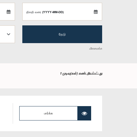
திகதி வரை (YYYY-MM-DD)
தேடு
மீளமைக்க
1 முடிவு(கள்) கண்டறியப்பட்டது
பார்க்க