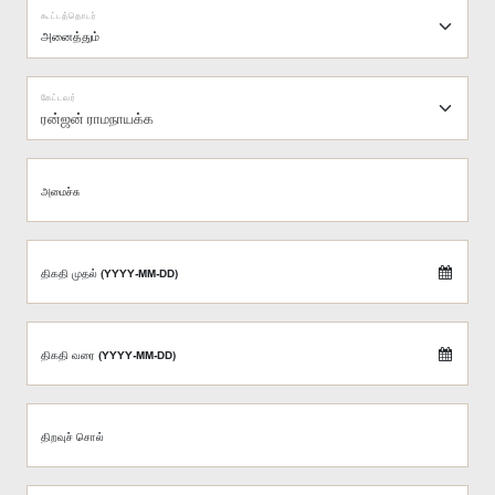
கூட்டத்தொடர்
கேட்டவர்
ரன்ஜன் ராமநாயக்க
அமைச்சு
திகதி முதல் (YYYY-MM-DD)
திகதி வரை (YYYY-MM-DD)
திறவுச் சொல்