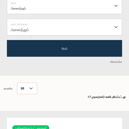
நிலை
பதில் அளித்தவர்
அனைத்தும்
தேடு
மீளமைக்க
காண்க
17 முடிவு(கள்) கண்டறியப்பட்டது
பதிலளிக்கப்பட்டவைகள்