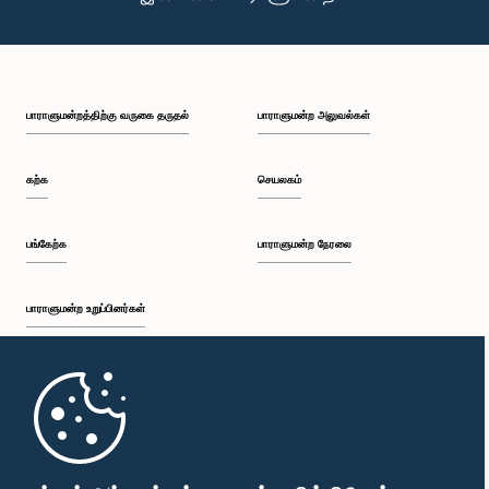
பாராளுமன்றத்திற்கு வருகை தருதல்
பாராளுமன்ற அலுவல்கள்
கற்க
செயலகம்
பங்கேற்க
பாராளுமன்ற நேரலை
பாராளுமன்ற உறுப்பினர்கள்
முதற்பக்கம்
பாராளுமன்ற கையடக்க செயலி