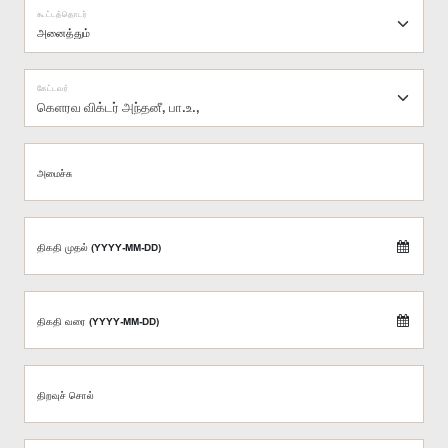
கூட்டத்தொடர்
கேட்டவர்
கெளரவ விக்டர் அந்தனீ, பா.உ.,
அமைச்சு
திகதி முதல் (YYYY-MM-DD)
திகதி வரை (YYYY-MM-DD)
திறவுச் சொல்