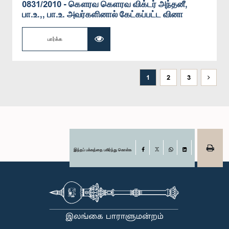
0831/2010 - கௌரவ கெளரவ விக்டர் அந்தனீ,
பா.உ.,, பா.உ. அவர்களினால் கேட்கப்பட்ட வினா
பார்க்க
1
2
3
இந்தப் பக்கத்தை பகிர்ந்து கொள்க
Facebook
X
WhatsApp
LinkedIn