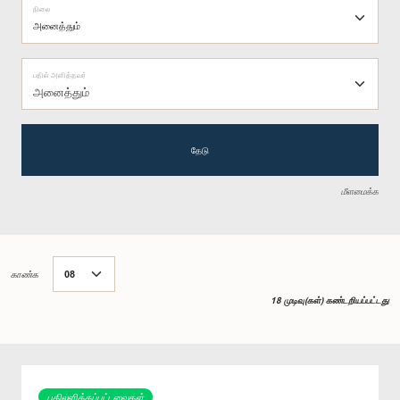
நிலை
பதில் அளித்தவர்
அனைத்தும்
தேடு
மீளமைக்க
காண்க
18 முடிவு(கள்) கண்டறியப்பட்டது
பதிலளிக்கப்பட்டவைகள்