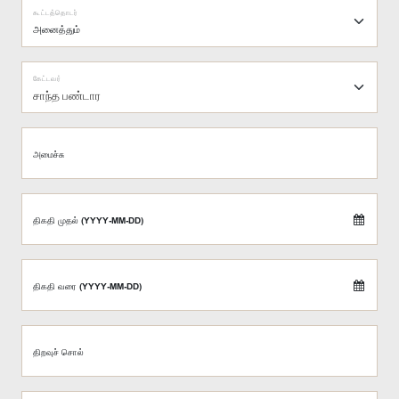
கூட்டத்தொடர்
கேட்டவர்
சாந்த பண்டார
அமைச்சு
திகதி முதல் (YYYY-MM-DD)
திகதி வரை (YYYY-MM-DD)
திறவுச் சொல்