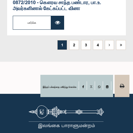
0872/2010 - கௌரவ சாந்த பண்டார, பா.உ.
அவர்களினால் கேட்கப்பட்ட வினா
பார்க்க
1
2
3
4
இந்தப் பக்கத்தை பகிர்ந்து கொள்க
Facebook
X
WhatsApp
LinkedIn