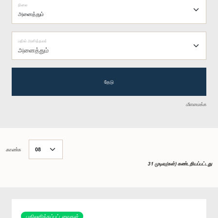
நிலை
பதில் அளித்தவர்
அனைத்தும்
தேடு
மீளமைக்க
காண்க
31 முடிவு(கள்) கண்டறியப்பட்டது
பதிலளிக்கப்பட்டவைகள்