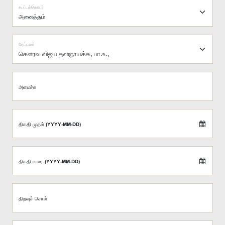
கூட்டத்தொடர்
கேட்டவர்
கெளரவ விஜய தஹநாயக்க, பா.உ.,
அமைச்சு
திகதி முதல் (YYYY-MM-DD)
திகதி வரை (YYYY-MM-DD)
திறவுச் சொல்