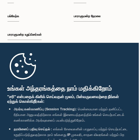
பங்கேற்க
பாராளுமன்ற நேரலை
பாராளுமன்ற உறுப்பினர்கள்
முதற்பக்கம்
பாராளுமன்ற கையடக்க செயலி
உங்கள் அந்தரங்கத்தை நாம் மதிக்கிறோம்
"சரி" என்பதைக் கிளிக் செய்வதன் மூலம், பின்வருவனவற்றை நீங்கள்
ஏற்றுக் கொள்கிறீர்கள்:
அமர்வு கண்காணிப்பு (Session Tracking):
மென்மையான மற்றும் தனிப்பட்ட
ரீதியான அனுபவத்திற்காக எங்கள் இணையத்தளத்தில் உங்கள் செயற்பாட்டைக்
எம்மை பின்தொடர்க :
கண்காணிக்க அமர்வுகளைப் பயன்படுத்துகிறோம்.
தரவினைப் பதிவு செய்தல் :
எங்கள் சேவைகளின் பாதுகாப்பு மற்றும் செயற்பாட்டை
விருதுகள்
உறுதிப்படுத்துவதற்காக நாம் உங்களது IP முகவரி, சாதன விவரங்கள் மற்றும் பிற