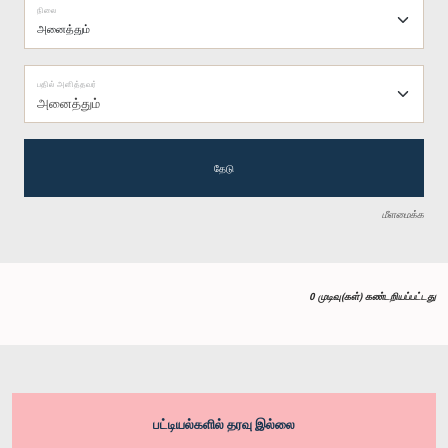
நிலை
பதில் அளித்தவர்
அனைத்தும்
தேடு
மீளமைக்க
0 முடிவு(கள்) கண்டறியப்பட்டது
பட்டியல்களில் தரவு இல்லை