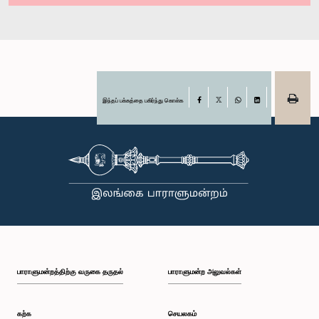
இந்தப் பக்கத்தை பகிர்ந்து கொள்க
Facebook
X
WhatsApp
LinkedIn
பாராளுமன்றத்திற்கு வருகை தருதல்
பாராளுமன்ற அலுவல்கள்
கற்க
செயலகம்