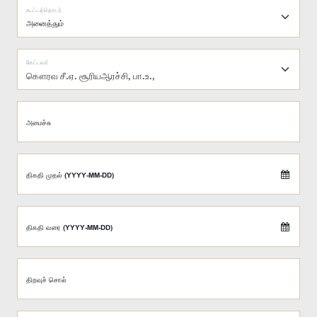
கூட்டத்தொடர்
கேட்டவர்
கௌரவ சீ.ஏ. சூரியஆரச்சி, பா.உ.,
அமைச்சு
திகதி முதல் (YYYY-MM-DD)
திகதி வரை (YYYY-MM-DD)
திறவுச் சொல்