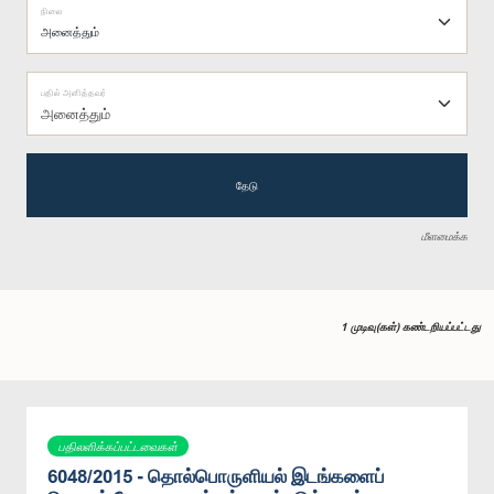
நிலை
பதில் அளித்தவர்
அனைத்தும்
தேடு
மீளமைக்க
1 முடிவு(கள்) கண்டறியப்பட்டது
பதிலளிக்கப்பட்டவைகள்
6048/2015 - தொல்பொருளியல் இடங்களைப்