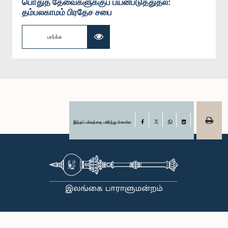
பொதுத் தேவைகளுக்குப் பயன்படுத்துதல்:
தம்பலகாமம் பிரதேச சபை
பார்க்க
இந்தப் பக்கத்தை பகிர்ந்து கொள்க
Facebook
X
WhatsApp
LinkedIn