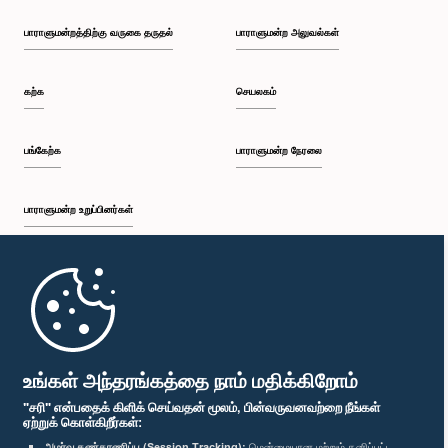
பாராளுமன்றத்திற்கு வருகை தருதல்
பாராளுமன்ற அலுவல்கள்
கற்க
செயலகம்
பங்கேற்க
பாராளுமன்ற நேரலை
பாராளுமன்ற உறுப்பினர்கள்
முதற்பக்கம்
பாராளுமன்ற கையடக்க செயலி
உங்கள் அந்தரங்கத்தை நாம் மதிக்கிறோம்
"சரி" என்பதைக் கிளிக் செய்வதன் மூலம், பின்வருவனவற்றை நீங்கள்
ஏற்றுக் கொள்கிறீர்கள்:
அமர்வு கண்காணிப்பு (Session Tracking):
மென்மையான மற்றும் தனிப்பட்ட