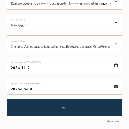
கூட்டத்தொடர்
குழுவின் பெயர்
திகதி முதல் (YYYY-MM-DD)
திகதி வரை (YYYY-MM-DD)
தேடு
மீளமைக்க