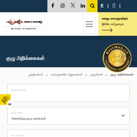
E
|
සි
|
எனது பாராளுமன்றம்
இங்கே உள்நுழைக
குழு அறிக்கைகள்
முதற்பக்கம்
பாராளுமன்ற அலுவல்கள்
குழுக்கள்
குழு அறிக்கைகள்
திறவுச் சொல்
02
குழு வகை
சட்டவாக்கம்