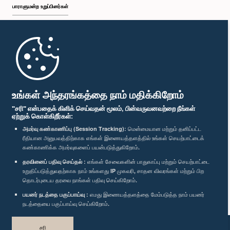
பாராளுமன்ற உறுப்பினர்கள்
முதற்பக்கம்
பாராளுமன்ற கையடக்க செயலி
உங்கள் அந்தரங்கத்தை நாம் மதிக்கிறோம்
"சரி" என்பதைக் கிளிக் செய்வதன் மூலம், பின்வருவனவற்றை நீங்கள்
ஏற்றுக் கொள்கிறீர்கள்:
அமர்வு கண்காணிப்பு (Session Tracking):
மென்மையான மற்றும் தனிப்பட்ட
ரீதியான அனுபவத்திற்காக எங்கள் இணையத்தளத்தில் உங்கள் செயற்பாட்டைக்
எம்மை பின்தொடர்க :
கண்காணிக்க அமர்வுகளைப் பயன்படுத்துகிறோம்.
தரவினைப் பதிவு செய்தல் :
எங்கள் சேவைகளின் பாதுகாப்பு மற்றும் செயற்பாட்டை
விருதுகள்
உறுதிப்படுத்துவதற்காக நாம் உங்களது IP முகவரி, சாதன விவரங்கள் மற்றும் பிற
தொடர்புடைய தரவை நாங்கள் பதிவு செய்கிறோம்.
பயனர் நடத்தை பகுப்பாய்வு :
எமது இணையத்தளத்தை மேம்படுத்த நாம் பயனர்
தனியுரிமைக் கொள்கை
நடத்தையை பகுப்பாய்வு செய்கிறோம்.
பதிப்புரிமை © இலங்கை பாராளுமன்றம்.
சரி