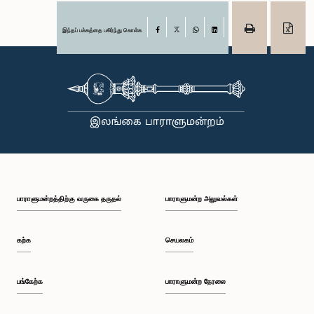
இந்தப் பக்கத்தை பகிர்ந்து கொள்க
Facebook
X
WhatsApp
LinkedIn
பாராளுமன்றத்திற்கு வருகை தருதல்
பாராளுமன்ற அலுவல்கள்
கற்க
செயலகம்
பங்கேற்க
பாராளுமன்ற நேரலை