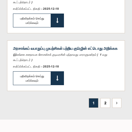
கூட்டத்தொடர் )
சமர்ப்பிக்கப்பட்ட திகதி - 2025-12-18
பதிவிறக்கம் செய்து
பார்க்கவும்
அரசாங்கப் வபாறுப்பு முயற்சிகள் பற்றிய குழுெின் எட்டாெது அறிக்கக
(இலங்கை சனநாயக சோசலிசக் குடியரசின் பத்தாவது பாராளுமன்றம் | 1 வது
கூட்டத்தொடர் )
சமர்ப்பிக்கப்பட்ட திகதி - 2025-12-18
பதிவிறக்கம் செய்து
பார்க்கவும்
1
2