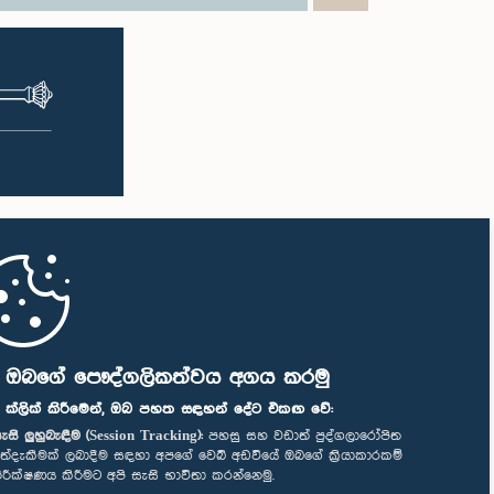
ි ඔබගේ පෞද්ගලිකත්වය අගය කරමු
" ක්ලික් කිරීමෙන්, ඔබ පහත සඳහන් දේට එකඟ වේ:
ැසි ලුහුබැඳීම (Session Tracking):
පහසු සහ වඩාත් පුද්ගලාරෝපිත
ත්දැකීමක් ලබාදීම සඳහා අපගේ වෙබ් අඩවියේ ඔබගේ ක්‍රියාකාරකම්
ිරීක්ෂණය කිරීමට අපි සැසි භාවිතා කරන්නෙමු.