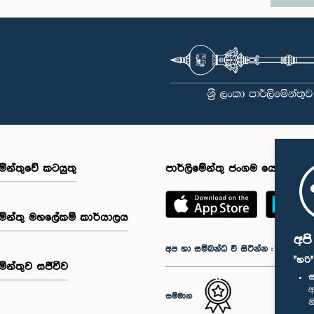
මේන්තුවේ කටයුතු
පාර්ලිමේන්තු ජංගම යෙදුම
මේන්තු මහලේකම් කාර්යාලය
අප
අප හා සම්බන්ධ වී සිටින්න :
"හරි
මේන්තුව සජීවීව
ස
අ
සම්මාන
න