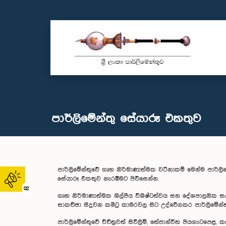
පාර්ලිමේන්තු සේයාරූ එකතුව
පාර්ලිමේන්තුවේ ගෘහ නිර්මාණාත්මක වටිනාකම් මෙන්ම පාර්ල
සේයාරූ එකතුව නැරඹීමට පිවිසෙන්න.
02
ගෘහ නිර්මාණාත්මක ශිල්පීය විශිෂ්ටත්වය සහ දේශපාලනික ස
සාකච්ඡා සිදුවන කමිටු කාමරවල සිට උද්වේගකර පාර්ලිමේන්ත
පාර්ලිමේන්තුවේ විචිත්‍රවත් සිවිලිම්, තේජාන්විත පියගැට