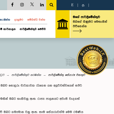
E
|
த
|
මගේ පාර්ලිමේන්තුව
ව නරඹන්න
දැනුමට
සම්බන්ධ වන්න
ඔබගේ ගිණුමට මෙතැනින්
පිවිසෙන්න
ම් කාර්යාලය
පාර්ලිමේන්තුව සජීවීව
ිටුව
පාර්ලි‌මේන්තුව නරඹන්න
පාර්ලිමේන්තු සේයාරූ එකතුව
ළට ඔබව සොඳුරු චාරිකාවක රැගෙන යන අපූර්වත්වයෙන් සපිරි
එමඟින් ඔබට හැකිවනු ඇත. රාජ්‍ය පාලනයට අවැසි වැදගත්
ාණ බැව් ඔබට ගම්‍යමාන වනු ඇත. සෑම සේයාරුවක්ම මෙම රමණීය