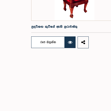
ප්‍රදර්ශන කුටියේ ඇති පුරාවස්තු
රූප බලන්න