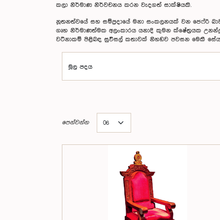
කලා නිර්මාණ නිර්වචනය කරන වැදගත් සාක්ෂියකි.
නූතනත්වයේ සහ සම්ප්‍රදායේ මනා සංකලනයක් වන ජෙෆ්රි බා
ගෘහ නිර්මාණත්මක අලංකාරය යනාදි කුමන ක්ෂේත්‍රයක උනන්දුවක
වටිනාකම් පිළිබඳ සුවිසල් කතාවක් නිහඞව පවසන මෙකී සේය
මූල පදය
පෙන්වන්න