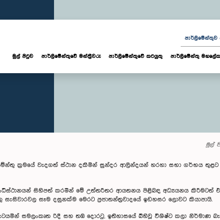
පාර්ලි‌මේන්තු
මුල් පිටුව
පාර්ලි‌මේන්තුවේ මන්ත්‍රීවරු
පාර්ලිමේන්තුවේ කටයුතු
පාර්ලිමේන්තු මහලේක
මුල් ප
ිමේන්තු ක්‍රමයේ වැදගත් ස්ථාන දකිමින් සුන්දර ආලින්දයන් හරහා සභා ගර්භය තු
ංධිස්ථානයන් සිහිපත් කරමින් මේ උත්තරීතර ආයතනය පිළිබඳ අධ්‍යයනය කිරීමටත් 
ු සැසිවාරවල සෑම දසුනක්ම මෙරට ප්‍රජාතන්ත්‍රවාදයේ ඉඩහසර ලොවට කියාපායි.
පෙළ, කැටයමින් සමලංකෘත රිදී සහ තඹ දොරටු, ඉතිහාසයේ බිහිවූ විශිෂ්ට කලා නිර්ම