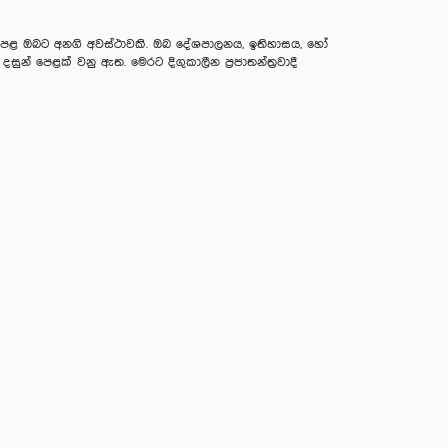
ූ පෙළ ඔබට අනගි අවස්ථාවකි. ඔබ දේශපාලනය, ඉතිහාසය, හෝ
න් පෙළක් වනු ඇත. මෙරට දිගුකාලීන ප්‍රජාතන්ත්‍රවාදී