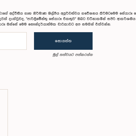
වාගේ අද්විතීය ගෘහ නිර්මාණ ශිල්පීය අපූර්වත්වය ගවේශනය කිරීමටමෙම සේයාර
් දැක්වුවද, "පාර්ලිමේන්තු සේයාරූ එකතුව" ඔබට වටිනාකමින් සපිරි ආකර්ශනීය දසු
ාරූ ඔස්සේ මෙම සෞන්දර්යාත්මක චාරිකාවට අප සමගින් එක්වන්න.
සොයන්න
මුල් තත්වයට පත්කරන්න