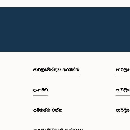
පාර්ලි‌මේන්තුව නරඹන්න
පාර්ලි
දැනුමට
පාර්ලි
සම්බන්ධ වන්න
පාර්ලි