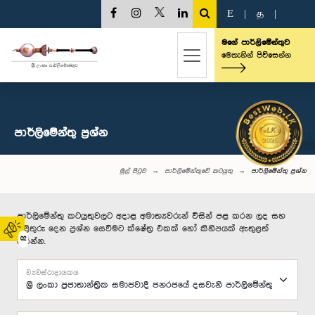
E
|
த
|
මගේ පාර්ලිමේන්තුව
මෙතැනින් පිවිසෙන්න
පාර්ලි‌මේන්තු‌ ප්‍රශ්න
මුල් පිටුව
පාර්ලිමේන්තුවේ කටයුතු
පාර්ලි‌මේන්තු‌ ප්‍රශ්න
පාර්ලිමේන්තු කටයුතුවලට අදාළ අමාත්‍යවරුන් විසින් පළ කරන ලද සහ
පිළිතුරු දෙන ප්‍රශ්න සෙවීමට ක්ෂේත්‍ර එකක් හෝ කිහිපයක් ඇතුළත්
02
කරන්න.
ව්‍යවස්ථාදායකය