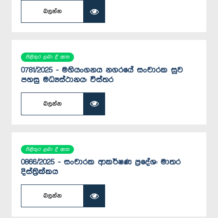
බලන්න
පිළිතුර ලබා දී ඇත
0781/2025 - මහියංගනය නගරයේ සංචාරක සුව
පහසු මධ්‍යස්ථානය: විස්තර
බලන්න
පිළිතුර ලබා දී ඇත
0866/2025 - සංචාරක ආකර්ෂණ ප්‍රදේශ: මාතර
දිස්ත්‍රික්කය
බලන්න