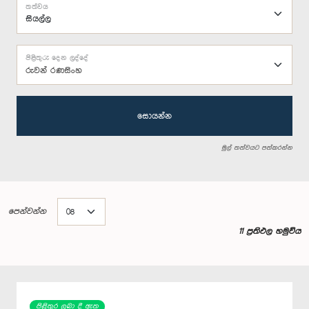
තත්වය
පිළිතුරු දෙන ලද්දේ
රුවන් රණසිංහ
සොයන්න
මුල් තත්වයට පත්කරන්න
පෙන්වන්න
11 ප්‍රතිඵල හමුවිය
පිළිතුර ලබා දී ඇත