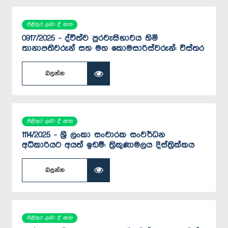
පිළිතුර ලබා දී ඇත
0917/2025 - ද්විත්ව පුරවැසිභාවය හිමි
තානාපතිවරුන් සහ මහ කොමසාරිස්වරුන්: විස්තර
බලන්න
පිළිතුර ලබා දී ඇත
1114/2025 - ශ්‍රී ලංකා සංචාරක සංවර්ධන
අධිකාරියට අයත් ඉඩම්: ත්‍රිකුණාමලය දිස්ත්‍රික්කය
බලන්න
පිළිතුර ලබා දී ඇත