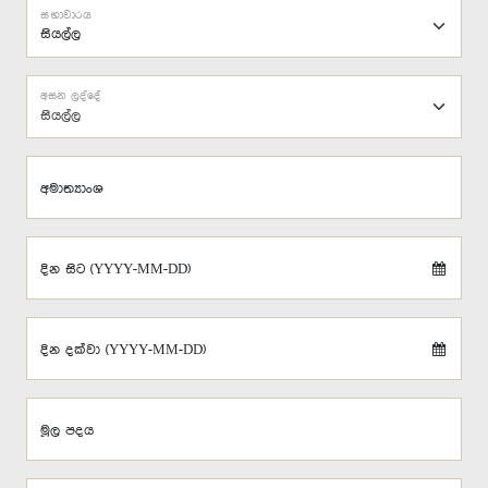
සභාවාරය
අසන ලද්දේ
සියල්ල
අමාත්‍යාංශ
දින සිට (YYYY-MM-DD)
දින දක්වා (YYYY-MM-DD)
මූල පදය