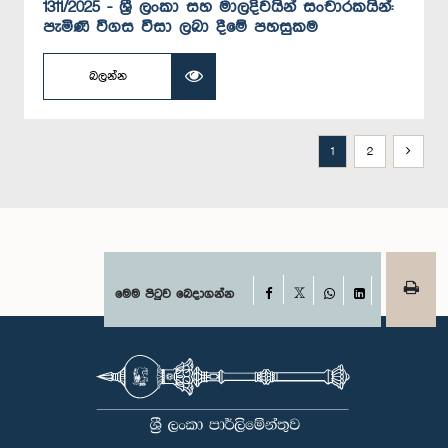
1311/2025 - ශ්‍රී ලංකා සහ මාලදිවයින් සංචාරකයින්:
පැමිණි විගස වීසා ලබා දීමේ පහසුකම
බලන්න
1
2
Facebook
මෙම පිටුව බෙදාගන්න
X
WhatsApp
LinkedIn