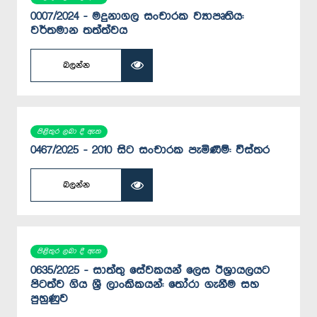
0007/2024 - මදුනාගල සංචාරක ව්‍යාපෘතිය:
වර්තමාන තත්ත්වය
බලන්න
පිළිතුර ලබා දී ඇත
0467/2025 - 2010 සිට සංචාරක පැමිණීම්: විස්තර
බලන්න
පිළිතුර ලබා දී ඇත
0635/2025 - සාත්තු සේවකයන් ලෙස ඊශ්‍රායලයට
පිටත්ව ගිය ශ්‍රී ලාංකිකයන්: තෝරා ගැනීම සහ
පුහුණුව