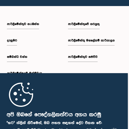
පාර්ලි‌මේන්තුව නරඹන්න
පාර්ලිමේන්තුවේ කටයුතු
දැනුමට
පාර්ලිමේන්තු මහලේකම් කාර්යාලය
සම්බන්ධ වන්න
පාර්ලිමේන්තුව සජීවීව
පාර්ලි‌මේන්තුවේ මන්ත්‍රීවරු
මුල් පිටුව
පාර්ලිමේන්තු ජංගම යෙදුම
අපි ඔබගේ පෞද්ගලිකත්වය අගය කරමු
"හරි" ක්ලික් කිරීමෙන්, ඔබ පහත සඳහන් දේට එකඟ වේ: