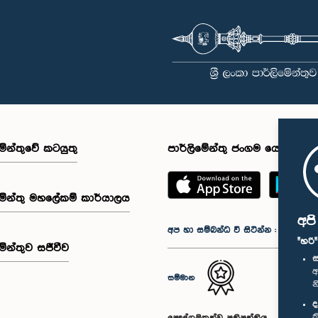
මේන්තුවේ කටයුතු
පාර්ලිමේන්තු ජංගම යෙදුම
මේන්තු මහලේකම් කාර්යාලය
අප
අප හා සම්බන්ධ වී සිටින්න :
"හරි
මේන්තුව සජීවීව
ස
අ
සම්මාන
න
ද
ක