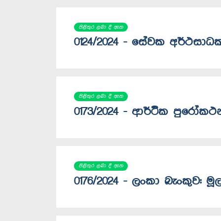
පිළිතුර ලබා දී ඇත
0124/2024 - සේවක අර්ථසා
පිළිතුර ලබා දී ඇත
0173/2024 - ආර්ථික පුරෝකථන
පිළිතුර ලබා දී ඇත
0176/2024 - ලංකා බැංකුව: 