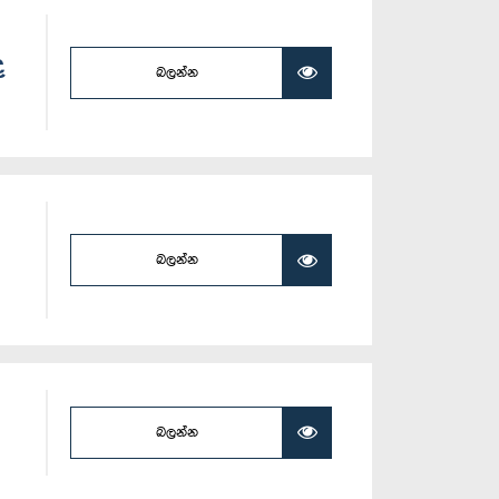
ද
බලන්න
බලන්න
බලන්න