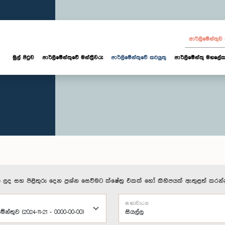
පාර්ලි‌මේන්තු
මුල් පිටුව
පාර්ලි‌මේන්තුවේ මන්ත්‍රීවරු
පාර්ලිමේන්තුවේ කටයුතු
පාර්ලිමේන්තු මහලේක
 ලද සහ පිළිතුරු දෙන ප්‍රශ්න සෙවීමට ක්ෂේත්‍ර එකක් හෝ කිහිපයක් ඇතුළත් කරන්
සභාවාරය