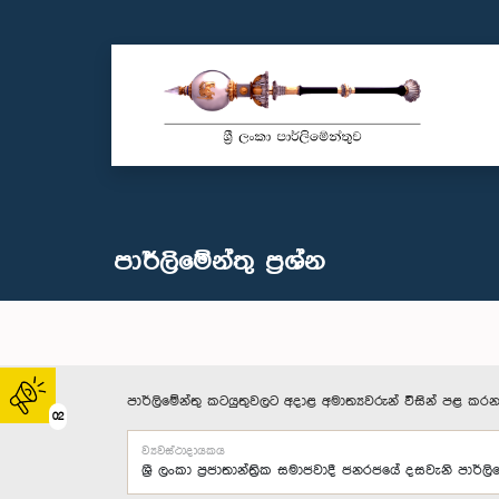
පාර්ලි‌මේන්තු‌ ප්‍රශ්න
පාර්ලිමේන්තු කටයුතුවලට අදාළ අමාත්‍යවරුන් විසින් පළ කරන
02
ව්‍යවස්ථාදායකය