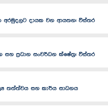
ධක අරමුදලට දායක වන ආයතන: විස්තර
 සහ ප්‍රධාන සංවර්ධන ක්ෂේත්‍ර: විස්තර
මූල්‍ය තත්ත්වය සහ කාර්ය සාධනය