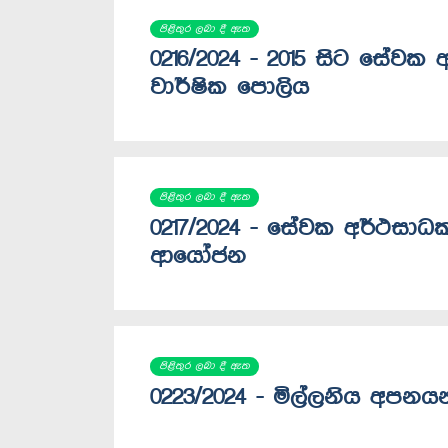
පිළිතුර ලබා දී ඇත
0216/2024 - 2015 සිට සේවක 
වාර්ෂික පොලිය
පිළිතුර ලබා දී ඇත
0217/2024 - සේවක අර්ථසාධ
ආයෝජන
පිළිතුර ලබා දී ඇත
0223/2024 - මිල්ලනිය අපනයන