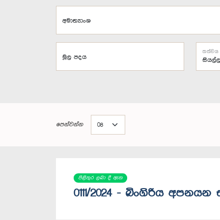
අමාත්‍යාංශ
තත්වය
මූල පදය
පෙන්වන්න
පිළිතුර ලබා දී ඇත
0111/2024 - බිංගිරිය අපනය