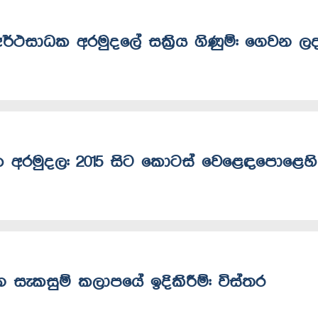
අර්ථසාධක අරමුදලේ සක්‍රිය ගිණුම්: ගෙවන ල
ක අරමුදල: 2015 සිට කොටස් වෙළෙඳපොළෙහි
 සැකසුම් කලාපයේ ඉදිකිරීම්: විස්තර