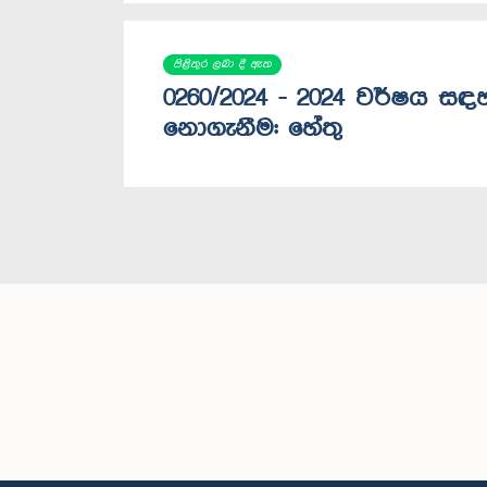
පිළිතුර ලබා දී ඇත
0260/2024 - 2024 වර්ෂය ස
‍නොගැනීම: හේතු