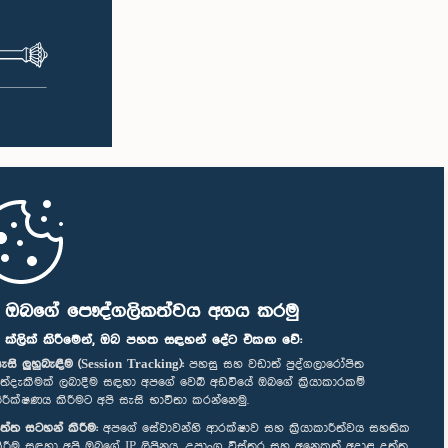
ි ඔබගේ පෞද්ගලිකත්වය අගය කරමු
" ක්ලික් කිරීමෙන්, ඔබ පහත සඳහන් දේට එකඟ වේ:
ැසි ලුහුබැඳීම (Session Tracking):
පහසු සහ වඩාත් පුද්ගලාරෝපිත
ත්දැකීමක් ලබාදීම සඳහා අපගේ වෙබ් අඩවියේ ඔබගේ ක්‍රියාකාරකම්
ිරීක්ෂණය කිරීමට අපි සැසි භාවිතා කරන්නෙමු.
ත්ත සටහන් කිරීම:
අපගේ සේවාවන්හි ආරක්ෂාව සහ ක්‍රියාකාරීත්වය සහතික
ිරීම සඳහා අපි ඔබගේ IP ලිපිනය, උපාංග විස්තර සහ අනෙකුත් අදාළ දත්ත