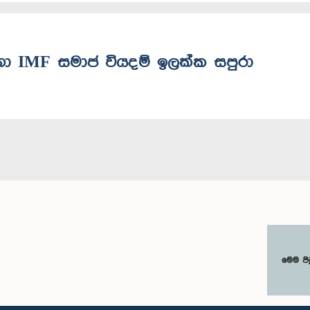
ඳහා IMF සමාජ වියදම් ඉලක්ක සපුරා
මෙම පි