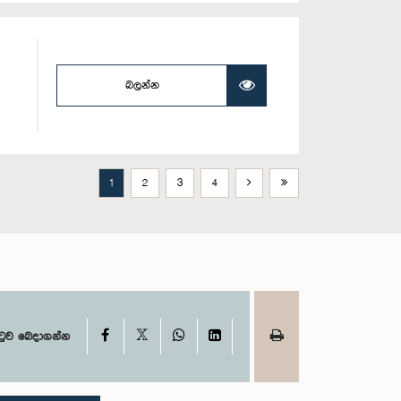
බලන්න
1
2
3
4
X
Facebook
WhatsApp
LinkedIn
ටුව බෙදාගන්න