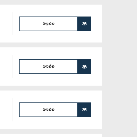
බලන්න
බලන්න
බලන්න