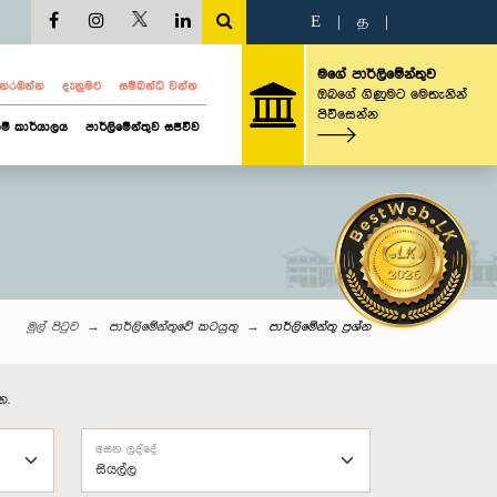
E
|
த
|
මගේ පාර්ලිමේන්තුව
ව නරඹන්න
දැනුමට
සම්බන්ධ වන්න
ඔබගේ ගිණුමට මෙතැනින්
පිවිසෙන්න
ම් කාර්යාලය
පාර්ලිමේන්තුව සජීවීව
මුල් පිටුව
පාර්ලිමේන්තුවේ කටයුතු
පාර්ලි‌මේන්තු‌ ප්‍රශ්න
න.
අසන ලද්දේ
සියල්ල