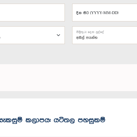
දින සිට (YYYY-MM-DD)
පිළිතුරු දෙන ලද්දේ
අනිල් ජයන්ත
න සැකසුම් කලාපය: යටිතල පහසුකම්