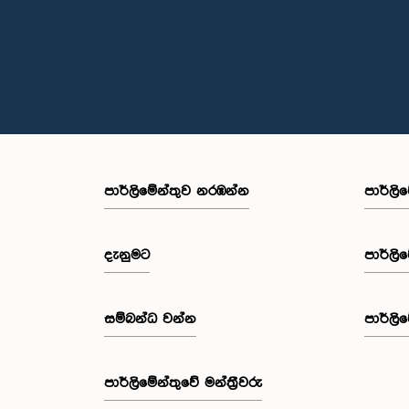
පාර්ලි‌මේන්තුව නරඹන්න
පාර්ලි
දැනුමට
පාර්ලි
සම්බන්ධ වන්න
පාර්ලි
පාර්ලි‌මේන්තුවේ මන්ත්‍රීවරු