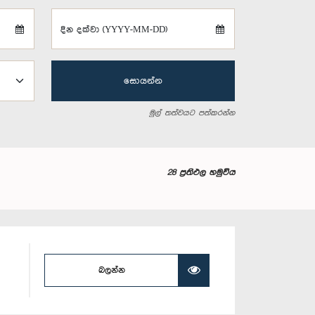
දින දක්වා (YYYY-MM-DD)
සොයන්න
මුල් තත්වයට පත්කරන්න
28 ප්‍රතිඵල හමුවිය
බලන්න