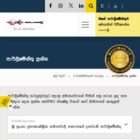
E
|
த
|
මගේ පාර්ලිමේන්තුව
මෙතැනින් පිවිසෙන්න
පාර්ලි‌මේන්තු‌ ප්‍රශ්න
මුල් පිටුව
පාර්ලිමේන්තුවේ කටයුතු
පාර්ලි‌මේන්තු‌ ප්‍රශ්න
පාර්ලිමේන්තු කටයුතුවලට අදාළ අමාත්‍යවරුන් විසින් පළ කරන ලද සහ
පිළිතුරු දෙන ප්‍රශ්න සෙවීමට ක්ෂේත්‍ර එකක් හෝ කිහිපයක් ඇතුළත්
02
කරන්න.
ව්‍යවස්ථාදායකය