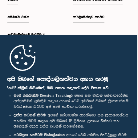
සම්බන්ධ වන්න
පාර්ලිමේන්තුව සජීවීව
පාර්ලි‌මේන්තුවේ මන්ත්‍රීවරු
මුල් පිටුව
පාර්ලිමේන්තු ජංගම යෙදුම
අපි ඔබගේ පෞද්ගලිකත්වය අගය කරමු
"හරි" ක්ලික් කිරීමෙන්, ඔබ පහත සඳහන් දේට එකඟ වේ:
සැසි ලුහුබැඳීම (Session Tracking):
පහසු සහ වඩාත් පුද්ගලාරෝපිත
අත්දැකීමක් ලබාදීම සඳහා අපගේ වෙබ් අඩවියේ ඔබගේ ක්‍රියාකාරකම්
නිරීක්ෂණය කිරීමට අපි සැසි භාවිතා කරන්නෙමු.
අප හා සම්බන්ධ වී සිටින්න :
දත්ත සටහන් කිරීම:
අපගේ සේවාවන්හි ආරක්ෂාව සහ ක්‍රියාකාරීත්වය
සහතික කිරීම සඳහා අපි ඔබගේ IP ලිපිනය, උපාංග විස්තර සහ
අනෙකුත් අදාළ දත්ත සටහන් කරගන්නෙමු.
සම්මාන
පරිශීලක හැසිරීම් විශ්ලේෂණය:
අපගේ වෙබ් අඩවිය වැඩිදියුණු කිරීම