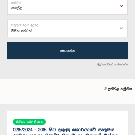
තත්වය
පිළිතුරු දෙන ලද්දේ
විජිත හේරත්
සොයන්න
මුල් තත්වයට පත්කරන්න
3 ප්‍රතිඵල හමුවිය
පිළිතුර ලබා දී ඇත
0215/2024 - 2015 සිට දකුණු කොරියාවේ ඍතුමය