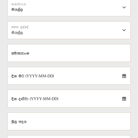
සභාවාරය
අසන ලද්දේ
සියල්ල
අමාත්‍යාංශ
දින සිට (YYYY-MM-DD)
දින දක්වා (YYYY-MM-DD)
මූල පදය