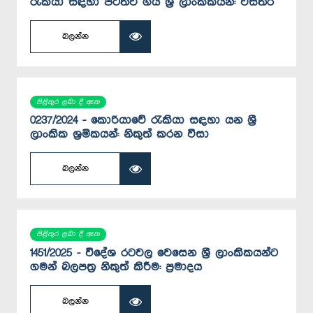
රැකියා සඳහා පිටත්ව ගිය ශ්‍රී ලාංකිකයන්: විස්තර
බලන්න
පිළිතුර ලබා දී ඇත
0237/2024 - කොරියාවේ රැකියා සඳහා යන ශ්‍රී
ලාංකික ශ්‍රමිකයන්: නිකුත් කරන වීසා
බලන්න
පිළිතුර ලබා දී ඇත
1451/2025 - විදේශ රටවල වෙසෙන ශ්‍රී ලාංකිකයන්ට
ගමන් බලපත්‍ර නිකුත් කිරීම: ප්‍රමාදය
බලන්න