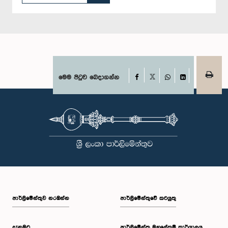
Facebook
මෙම පිටුව බෙදාගන්න
X
WhatsApp
LinkedIn
පාර්ලි‌මේන්තුව නරඹන්න
පාර්ලිමේන්තුවේ කටයුතු
දැනුමට
පාර්ලිමේන්තු මහලේකම් කාර්යාලය