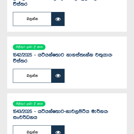
විස්තර
බලන්න
පිළිතුර ලබා දී ඇත
1542/2025 - යටියන්තොට නාගස්තැන්න වතුයාය:
විස්තර
බලන්න
පිළිතුර ලබා දී ඇත
1543/2025 - යටියන්තොට-නාවලපිටිය මාර්ගය:
සංවර්ධනය
බලන්න