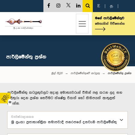
E
|
த
|
මගේ පාර්ලිමේන්තුව
මෙතැනින් පිවිසෙන්න
පාර්ලි‌මේන්තු‌ ප්‍රශ්න
මුල් පිටුව
පාර්ලිමේන්තුවේ කටයුතු
පාර්ලි‌මේන්තු‌ ප්‍රශ්න
පාර්ලිමේන්තු කටයුතුවලට අදාළ අමාත්‍යවරුන් විසින් පළ කරන ලද සහ
පිළිතුරු දෙන ප්‍රශ්න සෙවීමට ක්ෂේත්‍ර එකක් හෝ කිහිපයක් ඇතුළත්
02
කරන්න.
ව්‍යවස්ථාදායකය