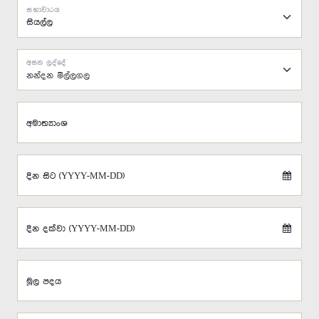
සභාවාරය
අසන ලද්දේ
නන්දන මිල්ලගල
අමාත්‍යාංශ
දින සිට (YYYY-MM-DD)
දින දක්වා (YYYY-MM-DD)
මූල පදය