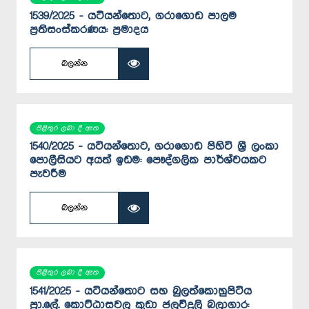
1539/2025 - යටියන්තොට, ගරාගොඩ පාලම
ප්‍රතිසංස්කරණය: ප්‍රමාදය
බලන්න
පිළිතුර ලබා දී ඇත
1540/2025 - යටියන්තොට, ගරාගොඩ පිහිටි ශ්‍රී ලංකා
පොලීසියට අයත් ඉඩම: පෞද්ගලික පාර්ශ්වයකට
පැවරීම
බලන්න
පිළිතුර ලබා දී ඇත
1541/2025 - යටියන්තොට සහ බුලත්කොහුපිටිය
ප්‍රා.ලේ. කොට්ඨාසවල කුඩා ජලවිදුලි බලාගාර: