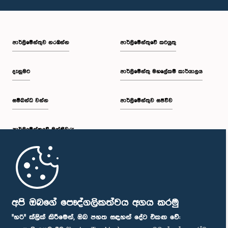
පාර්ලි‌මේන්තුව නරඹන්න
පාර්ලිමේන්තුවේ කටයුතු
දැනුමට
පාර්ලිමේන්තු මහලේකම් කාර්යාලය
සම්බන්ධ වන්න
පාර්ලිමේන්තුව සජීවීව
පාර්ලි‌මේන්තුවේ මන්ත්‍රීවරු
මුල් පිටුව
පාර්ලිමේන්තු ජංගම යෙදුම
අපි ඔබගේ පෞද්ගලිකත්වය අගය කරමු
"හරි" ක්ලික් කිරීමෙන්, ඔබ පහත සඳහන් දේට එකඟ වේ: