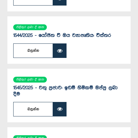
පිළිතුර ලබා දී ඇත
1544/2025 - යෝජිත වී ඔය ව්‍යාපෘතිය: විස්තර
බලන්න
පිළිතුර ලබා දී ඇත
1545/2025 - වතු ප්‍රජාව: ඉඩම් හිමිකම් ඔප්පු ලබා
දීම
බලන්න
පිළිතුර ලබා දී ඇත