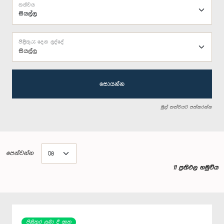
තත්වය
පිළිතුරු දෙන ලද්දේ
සියල්ල
සොයන්න
මුල් තත්වයට පත්කරන්න
පෙන්වන්න
11 ප්‍රතිඵල හමුවිය
පිළිතුර ලබා දී ඇත