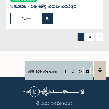
1546/2025 - වතු පේළි නිවාස: නඩත්තුව
බලන්න
1
2
Facebook
මෙම පිටුව බෙදාගන්න
X
WhatsApp
LinkedIn