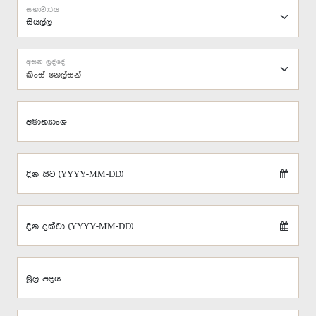
සභාවාරය
අසන ලද්දේ
කිංස් නෙල්සන්
අමාත්‍යාංශ
දින සිට (YYYY-MM-DD)
දින දක්වා (YYYY-MM-DD)
මූල පදය