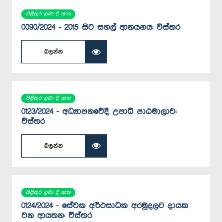
පිළිතුර ලබා දී ඇත
0090/2024 - 2015 සිට සහල් ආනයනය: විස්තර
බලන්න
පිළිතුර ලබා දී ඇත
0123/2024 - අධ්‍යාප‍නවේදී උපාධි පාඨමාලාව:
විස්තර
බලන්න
පිළිතුර ලබා දී ඇත
0124/2024 - සේවක අර්ථසාධක අරමුදලට දායක
වන ආයතන: විස්තර