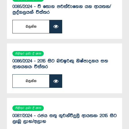
0085/2024 - වී තොග පවත්වාගෙන යන ආයතන/
පුද්ගලයන්: විස්තර
බලන්න
පිළිතුර ලබා දී ඇත
0086/2024 - 2015 සිට බඩඉරිඟු නිෂ්පාදනය සහ
ආනයනය: විස්තර
බලන්න
පිළිතුර ලබා දී ඇත
0087/2024 - රජය සතු ගුවන්විදුලි ආයතන: 2015 සිට
ලැබූ ලාභ/අලාභ