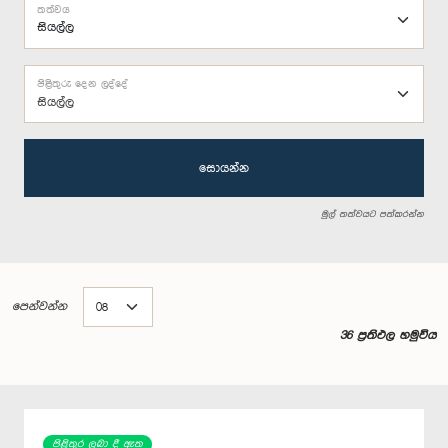
තත්වය
පිළිතුරු දෙන ලද්දේ
සියල්ල
සොයන්න
මුල් තත්වයට පත්කරන්න
පෙන්වන්න
36 ප්‍රතිඵල හමුවිය
පිළිතුර ලබා දී ඇත