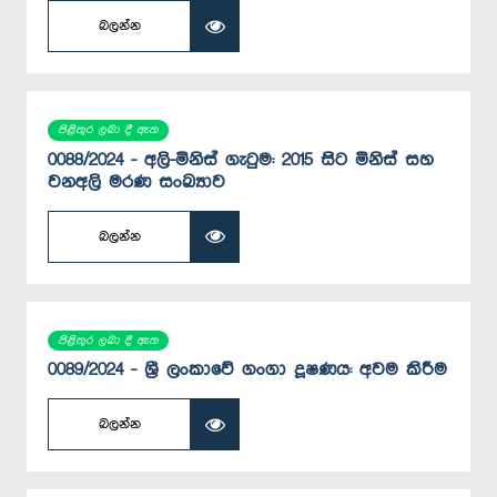
බලන්න
පිළිතුර ලබා දී ඇත
0088/2024 - අලි-මිනිස් ගැටුම: 2015 සිට මිනිස් සහ
වනඅලි මරණ සංඛ්‍යාව
බලන්න
පිළිතුර ලබා දී ඇත
0089/2024 - ශ්‍රී ලංකාවේ ගංගා දූෂණය: අවම කිරීම
බලන්න