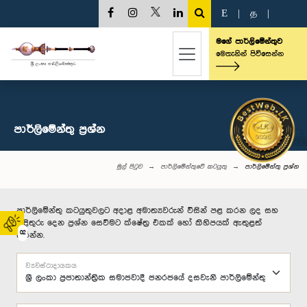
E
|
த
|
මගේ පාර්ලිමේන්තුව
මෙතැනින් පිවිසෙන්න
පාර්ලි‌මේන්තු‌ ප්‍රශ්න
මුල් පිටුව
පාර්ලිමේන්තුවේ කටයුතු
පාර්ලි‌මේන්තු‌ ප්‍රශ්න
පාර්ලිමේන්තු කටයුතුවලට අදාළ අමාත්‍යවරුන් විසින් පළ කරන ලද සහ
පිළිතුරු දෙන ප්‍රශ්න සෙවීමට ක්ෂේත්‍ර එකක් හෝ කිහිපයක් ඇතුළත්
02
කරන්න.
ව්‍යවස්ථාදායකය