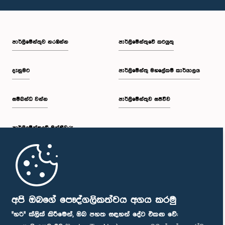
පාර්ලි‌මේන්තුව නරඹන්න
පාර්ලිමේන්තුවේ කටයුතු
දැනුමට
පාර්ලිමේන්තු මහලේකම් කාර්යාලය
සම්බන්ධ වන්න
පාර්ලිමේන්තුව සජීවීව
පාර්ලි‌මේන්තුවේ මන්ත්‍රීවරු
මුල් පිටුව
පාර්ලිමේන්තු ජංගම යෙදුම
අපි ඔබගේ පෞද්ගලිකත්වය අගය කරමු
"හරි" ක්ලික් කිරීමෙන්, ඔබ පහත සඳහන් දේට එකඟ වේ: