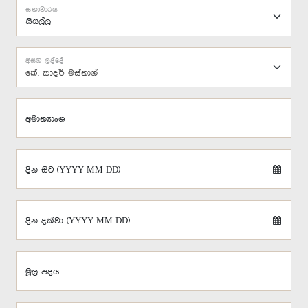
සභාවාරය
අසන ලද්දේ
‍කේ. කාදර් මස්තාන්
අමාත්‍යාංශ
දින සිට (YYYY-MM-DD)
දින දක්වා (YYYY-MM-DD)
මූල පදය