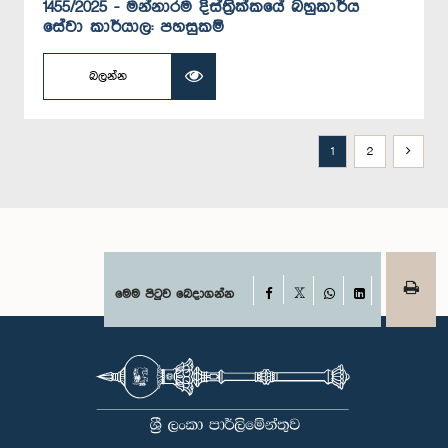
1455/2025 - මන්නාරම දිස්ත්‍රික්කයේ බහුකාර්ය
සේවා කාර්යාල: පහසුකම්
බලන්න
1
2
Facebook
මෙම පිටුව බෙදාගන්න
X
WhatsApp
LinkedIn