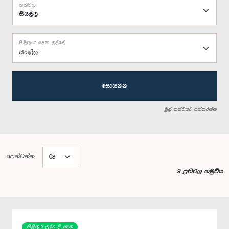
තත්වය
පිළිතුරු දෙන ලද්දේ
සියල්ල
සොයන්න
මුල් තත්වයට පත්කරන්න
පෙන්වන්න
9 ප්‍රතිඵල හමුවිය
පිළිතුර ලබා දී ඇත