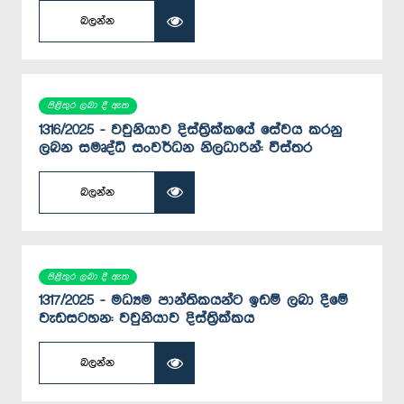
බලන්න
පිළිතුර ලබා දී ඇත
1316/2025 - වවුනියාව දිස්ත්‍රික්කයේ සේවය කරනු
ලබන සමෘද්ධි සංවර්ධන නිලධාරින්: විස්තර
බලන්න
පිළිතුර ලබා දී ඇත
1317/2025 - මධ්‍යම පාන්තිකයන්ට ඉඩම් ලබා දීමේ
වැඩසටහන: වවුනියාව දිස්ත්‍රික්කය
බලන්න