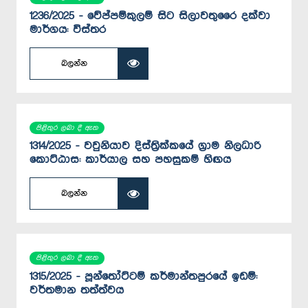
1236/2025 - වේප්පම්කුලම් සිට සිලාවතුරෛ දක්වා
මාර්ගය: විස්තර
බලන්න
පිළිතුර ලබා දී ඇත
1314/2025 - වවුනියාව දිස්ත්‍රික්කයේ ග්‍රාම නිලධාරි
කොට්ඨාස: කාර්යාල සහ පහසුකම් හිඟය
බලන්න
පිළිතුර ලබා දී ඇත
1315/2025 - පූන්තෝට්ටම් කර්මාන්තපුරයේ ඉඩම්:
වර්තමාන තත්ත්වය