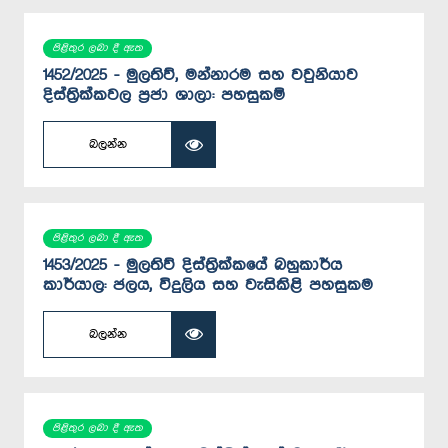
පිළිතුර ලබා දී ඇත
1452/2025 - මුලතිව්, මන්නාරම සහ වවුනියාව
දිස්ත්‍රික්කවල ප්‍රජා ශාලා: පහසුකම්
බලන්න
පිළිතුර ලබා දී ඇත
1453/2025 - මුලතිව් දිස්ත්‍රික්කයේ බහුකාර්ය
කාර්යාල: ජලය, විදුලිය සහ වැසිකිළි පහසුකම
බලන්න
පිළිතුර ලබා දී ඇත