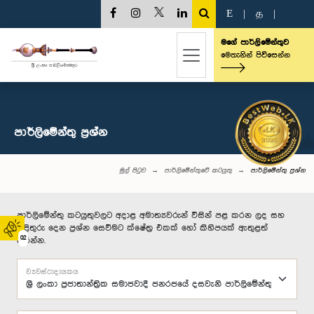
E
|
த
|
මගේ පාර්ලිමේන්තුව
මෙතැනින් පිවිසෙන්න
පාර්ලි‌මේන්තු‌ ප්‍රශ්න
මුල් පිටුව
පාර්ලිමේන්තුවේ කටයුතු
පාර්ලි‌මේන්තු‌ ප්‍රශ්න
පාර්ලිමේන්තු කටයුතුවලට අදාළ අමාත්‍යවරුන් විසින් පළ කරන ලද සහ
පිළිතුරු දෙන ප්‍රශ්න සෙවීමට ක්ෂේත්‍ර එකක් හෝ කිහිපයක් ඇතුළත්
02
කරන්න.
ව්‍යවස්ථාදායකය