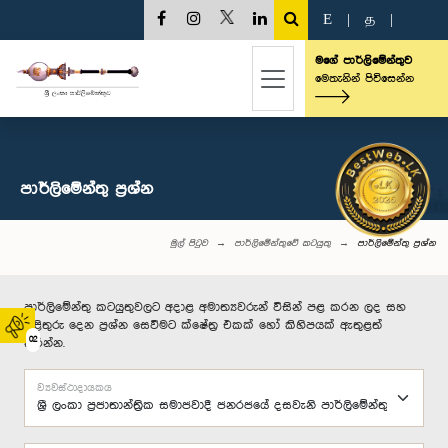
E
|
த
|
මගේ පාර්ලිමේන්තුව
මෙතැනින් පිවිසෙන්න
පාර්ලි‌මේන්තු‌ ප්‍රශ්න
මුල් පිටුව
පාර්ලිමේන්තුවේ කටයුතු
පාර්ලි‌මේන්තු‌ ප්‍රශ්න
පාර්ලිමේන්තු කටයුතුවලට අදාළ අමාත්‍යවරුන් විසින් පළ කරන ලද සහ
පිළිතුරු දෙන ප්‍රශ්න සෙවීමට ක්ෂේත්‍ර එකක් හෝ කිහිපයක් ඇතුළත්
02
කරන්න.
ව්‍යවස්ථාදායකය