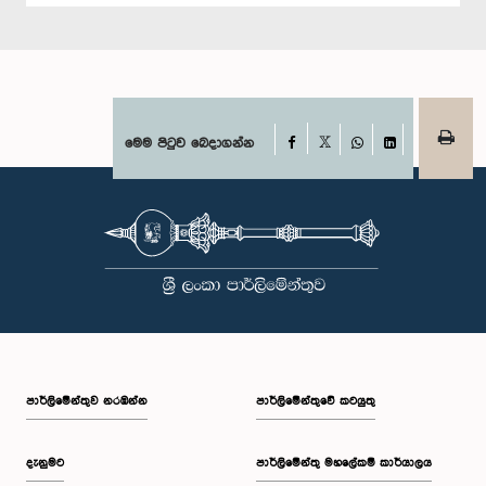
Facebook
මෙම පිටුව බෙදාගන්න
X
WhatsApp
LinkedIn
පාර්ලි‌මේන්තුව නරඹන්න
පාර්ලිමේන්තුවේ කටයුතු
දැනුමට
පාර්ලිමේන්තු මහලේකම් කාර්යාලය