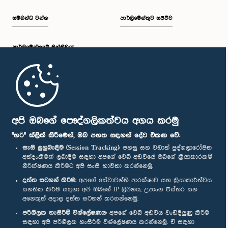
සම්බන්ධ වන්න
පාර්ලිමේන්තුව සජීවීව
පාර්ලි‌මේන්තුවේ මන්ත්‍රීවරු
මුල් පිටුව
පාර්ලිමේන්තු ජංගම යෙදුම
අපි ඔබගේ පෞද්ගලිකත්වය අගය කරමු
"හරි" ක්ලික් කිරීමෙන්, ඔබ පහත සඳහන් දේට එකඟ වේ:
සැසි ලුහුබැඳීම (Session Tracking):
පහසු සහ වඩාත් පුද්ගලාරෝපිත
අත්දැකීමක් ලබාදීම සඳහා අපගේ වෙබ් අඩවියේ ඔබගේ ක්‍රියාකාරකම්
නිරීක්ෂණය කිරීමට අපි සැසි භාවිතා කරන්නෙමු.
අප හා සම්බන්ධ වී සිටින්න :
දත්ත සටහන් කිරීම:
අපගේ සේවාවන්හි ආරක්ෂාව සහ ක්‍රියාකාරීත්වය
සහතික කිරීම සඳහා අපි ඔබගේ IP ලිපිනය, උපාංග විස්තර සහ
අනෙකුත් අදාළ දත්ත සටහන් කරගන්නෙමු.
සම්මාන
පරිශීලක හැසිරීම් විශ්ලේෂණය:
අපගේ වෙබ් අඩවිය වැඩිදියුණු කිරීම
සඳහා අපි පරිශීලක හැසිරීම විශ්ලේෂණය කරන්නෙමු. ඒ සඳහා