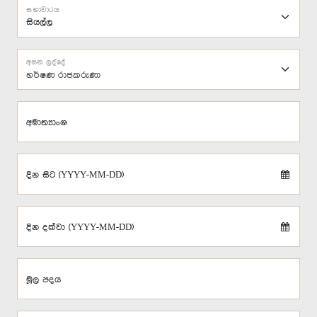
සභාවාරය
අසන ලද්දේ
හර්ෂණ රාජකරුණා
අමාත්‍යාංශ
දින සිට (YYYY-MM-DD)
දින දක්වා (YYYY-MM-DD)
මූල පදය