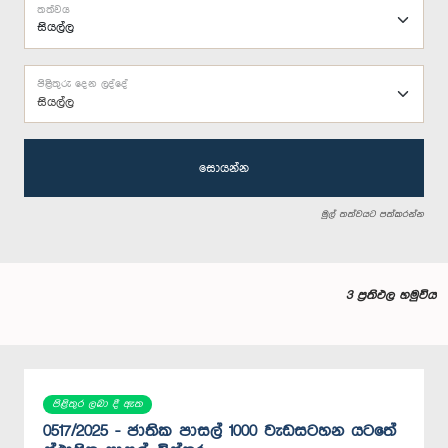
තත්වය
පිළිතුරු දෙන ලද්දේ
සියල්ල
සොයන්න
මුල් තත්වයට පත්කරන්න
3 ප්‍රතිඵල හමුවිය
පිළිතුර ලබා දී ඇත
0517/2025 - ජාතික පාසල් 1000 වැඩසටහන යටතේ