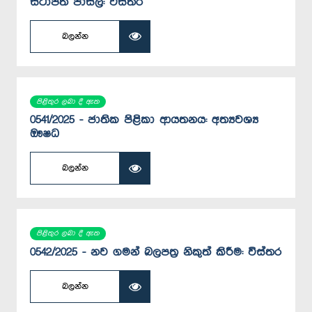
ස්ථාපිත පාසල්: විස්තර
බලන්න
පිළිතුර ලබා දී ඇත
0541/2025 - ජාතික පිළිකා ආයතනය: අත්‍යවශ්‍ය
ඖෂධ
බලන්න
පිළිතුර ලබා දී ඇත
0542/2025 - නව ගමන් බලපත්‍ර නිකුත් කිරීම: විස්තර
බලන්න