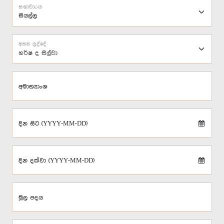
සභාවාරය
අසන ලද්දේ
හර්ෂ ද සිල්වා
අමාත්‍යාංශ
දින සිට (YYYY-MM-DD)
දින දක්වා (YYYY-MM-DD)
මූල පදය