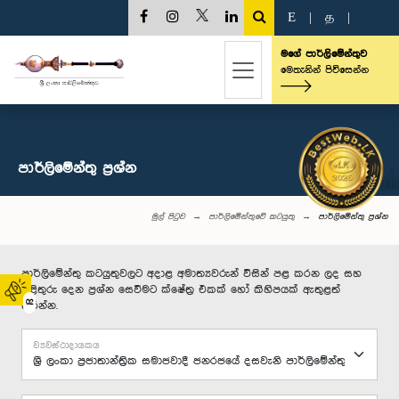
E
|
த
|
මගේ පාර්ලිමේන්තුව
මෙතැනින් පිවිසෙන්න
පාර්ලි‌මේන්තු‌ ප්‍රශ්න
මුල් පිටුව
පාර්ලිමේන්තුවේ කටයුතු
පාර්ලි‌මේන්තු‌ ප්‍රශ්න
පාර්ලිමේන්තු කටයුතුවලට අදාළ අමාත්‍යවරුන් විසින් පළ කරන ලද සහ
පිළිතුරු දෙන ප්‍රශ්න සෙවීමට ක්ෂේත්‍ර එකක් හෝ කිහිපයක් ඇතුළත්
02
කරන්න.
ව්‍යවස්ථාදායකය