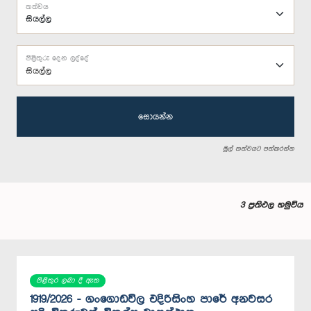
තත්වය
පිළිතුරු දෙන ලද්දේ
සියල්ල
සොයන්න
මුල් තත්වයට පත්කරන්න
3 ප්‍රතිඵල හමුවිය
පිළිතුර ලබා දී ඇත
1919/2026 - ගංගොඩවිල එදිරිසිංහ පාරේ අනවසර