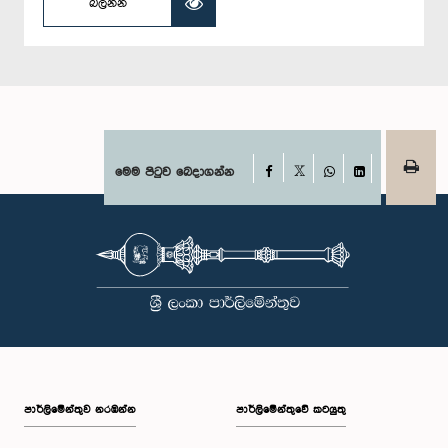
බලන්න
Facebook
මෙම පිටුව බෙදාගන්න
X
WhatsApp
LinkedIn
පාර්ලි‌මේන්තුව නරඹන්න
පාර්ලිමේන්තුවේ කටයුතු