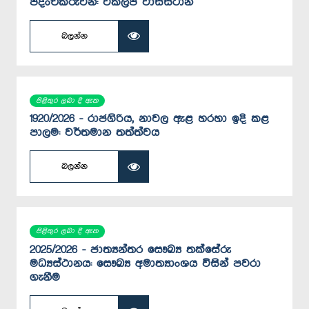
පදිංචිකරුවන්: විකල්ප වාසස්ථාන
බලන්න
පිළිතුර ලබා දී ඇත
1920/2026 - රාජගිරිය, නාවල ඇළ හරහා ඉදි කළ
පාලම: වර්තමාන තත්ත්වය
බලන්න
පිළිතුර ලබා දී ඇත
2025/2026 - ජාත්‍යන්තර සෞඛ්‍ය තක්සේරු
මධ්‍යස්ථානය: සෞඛ්‍ය අමාත්‍යාංශය විසින් පවරා
ගැනීම