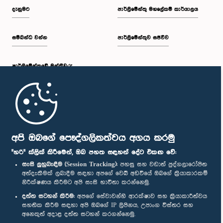
දැනුමට
පාර්ලිමේන්තු මහලේකම් කාර්යාලය
සම්බන්ධ වන්න
පාර්ලිමේන්තුව සජීවීව
පාර්ලි‌මේන්තුවේ මන්ත්‍රීවරු
මුල් පිටුව
පාර්ලිමේන්තු ජංගම යෙදුම
අපි ඔබගේ පෞද්ගලිකත්වය අගය කරමු
"හරි" ක්ලික් කිරීමෙන්, ඔබ පහත සඳහන් දේට එකඟ වේ:
සැසි ලුහුබැඳීම (Session Tracking):
පහසු සහ වඩාත් පුද්ගලාරෝපිත
අත්දැකීමක් ලබාදීම සඳහා අපගේ වෙබ් අඩවියේ ඔබගේ ක්‍රියාකාරකම්
නිරීක්ෂණය කිරීමට අපි සැසි භාවිතා කරන්නෙමු.
අප හා සම්බන්ධ වී සිටින්න :
දත්ත සටහන් කිරීම:
අපගේ සේවාවන්හි ආරක්ෂාව සහ ක්‍රියාකාරීත්වය
සහතික කිරීම සඳහා අපි ඔබගේ IP ලිපිනය, උපාංග විස්තර සහ
අනෙකුත් අදාළ දත්ත සටහන් කරගන්නෙමු.