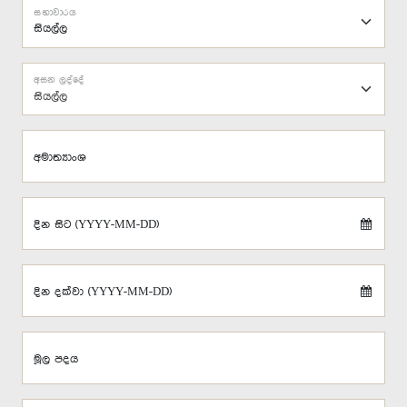
සභාවාරය
අසන ලද්දේ
සියල්ල
අමාත්‍යාංශ
දින සිට (YYYY-MM-DD)
දින දක්වා (YYYY-MM-DD)
මූල පදය