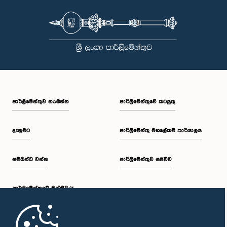
පාර්ලි‌මේන්තුව නරඹන්න
පාර්ලිමේන්තුවේ කටයුතු
දැනුමට
පාර්ලිමේන්තු මහලේකම් කාර්යාලය
සම්බන්ධ වන්න
පාර්ලිමේන්තුව සජීවීව
පාර්ලි‌මේන්තුවේ මන්ත්‍රීවරු
මුල් පිටුව