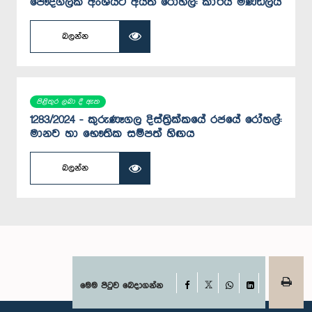
පෞද්ගලික අංශයට අයත් රෝහල්: කාර්ය මණ්ඩලය
බලන්න
පිළිතුර ලබා දී ඇත
1283/2024 - කුරුණෑගල දිස්ත්‍රික්කයේ රජයේ රෝහල්:
මානව හා භෞතික සම්පත් හිඟය
බලන්න
Facebook
මෙම පිටුව බෙදාගන්න
X
WhatsApp
LinkedIn