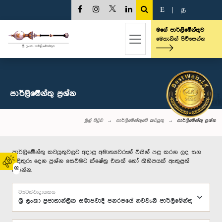
E
|
த
|
මගේ පාර්ලිමේන්තුව
මෙතැනින් පිවිසෙන්න
පාර්ලි‌මේන්තු‌ ප්‍රශ්න
මුල් පිටුව
පාර්ලිමේන්තුවේ කටයුතු
පාර්ලි‌මේන්තු‌ ප්‍රශ්න
පාර්ලිමේන්තු කටයුතුවලට අදාළ අමාත්‍යවරුන් විසින් පළ කරන ලද සහ
පිළිතුරු දෙන ප්‍රශ්න සෙවීමට ක්ෂේත්‍ර එකක් හෝ කිහිපයක් ඇතුළත්
02
කරන්න.
ව්‍යවස්ථාදායකය