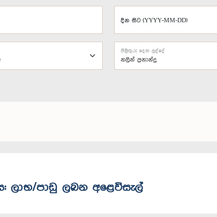
දින සිට (YYYY-MM-DD)
පිළිතුරු දෙන ලද්දේ
නලින් ප්‍රනාන්දු
ස: ලාභ/පාඩු ලබන අළෙවිසැල්