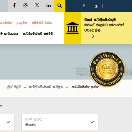
E
|
த
|
මගේ පාර්ලිමේන්තුව
ව නරඹන්න
දැනුමට
සම්බන්ධ වන්න
ඔබගේ ගිණුමට මෙතැනින්
පිවිසෙන්න
ම් කාර්යාලය
පාර්ලිමේන්තුව සජීවීව
මුල් පිටුව
පාර්ලිමේන්තුවේ කටයුතු
පාර්ලි‌මේන්තු‌ ප්‍රශ්න
න.
අසන ලද්දේ
සියල්ල