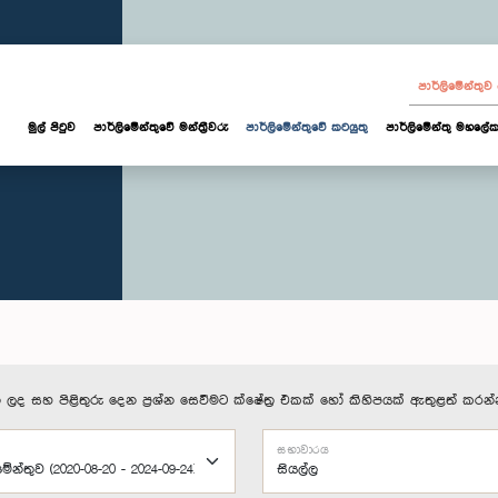
පාර්ලි‌මේන්තු
මුල් පිටුව
පාර්ලි‌මේන්තුවේ මන්ත්‍රීවරු
පාර්ලිමේන්තුවේ කටයුතු
පාර්ලිමේන්තු මහලේක
 ලද සහ පිළිතුරු දෙන ප්‍රශ්න සෙවීමට ක්ෂේත්‍ර එකක් හෝ කිහිපයක් ඇතුළත් කරන්
සභාවාරය