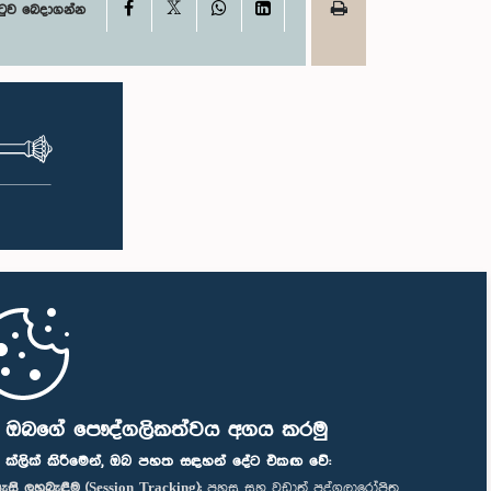
X
Facebook
WhatsApp
LinkedIn
ටුව බෙදාගන්න
ි ඔබගේ පෞද්ගලිකත්වය අගය කරමු
" ක්ලික් කිරීමෙන්, ඔබ පහත සඳහන් දේට එකඟ වේ:
ැසි ලුහුබැඳීම (Session Tracking):
පහසු සහ වඩාත් පුද්ගලාරෝපිත