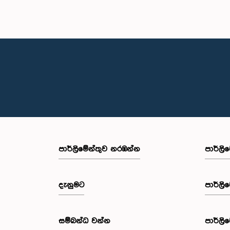
පාර්ලි‌මේන්තුව නරඹන්න
පාර්ලි
දැනුමට
පාර්ලි
සම්බන්ධ වන්න
පාර්ලි