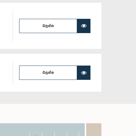
බලන්න
බලන්න