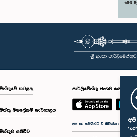
මෙම පි
මේන්තුවේ කටයුතු
පාර්ලිමේන්තු ජංගම යෙදුම
මේන්තු මහලේකම් කාර්යාලය
අප
අප හා සම්බන්ධ වී සිටින්න :
"හරි
මේන්තුව සජීවීව
ස