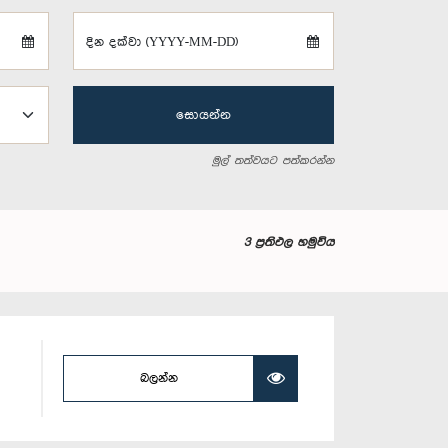
දින දක්වා (YYYY-MM-DD)
සොයන්න
මුල් තත්වයට පත්කරන්න
3 ප්‍රතිඵල හමුවිය
බලන්න