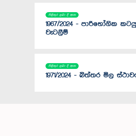
පිළිතුර ලබා දී ඇත
1967/2024 - පාරිභෝගික කටයු
වැටලීම්
පිළිතුර ලබා දී ඇත
1971/2024 - බිත්තර මිල ස්ථාව