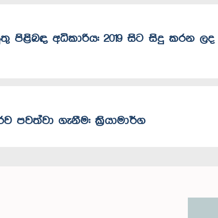
තු පිළිබඳ අධිකාරිය: 2019 සිට සිදු කරන ලද
රව පවත්වා ගැනීම: ක්‍රියාමාර්ග