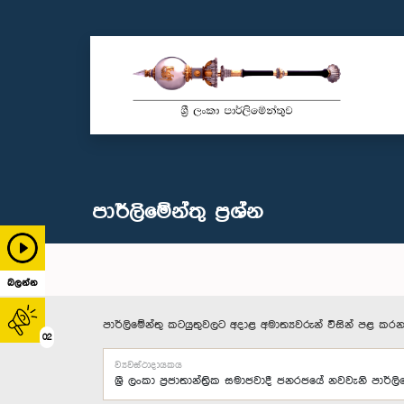
පාර්ලි‌මේන්තු‌ ප්‍රශ්න
බලන්න
පාර්ලිමේන්තු කටයුතුවලට අදාළ අමාත්‍යවරුන් විසින් පළ කරන
02
ව්‍යවස්ථාදායකය