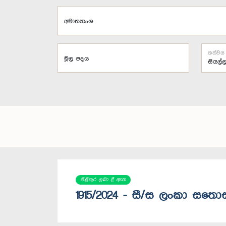
අමාත්‍යාංශ
තත්වය
මූල පදය
පිළිතුර ලබා දී ඇත
1915/2024 - සී/ස ලංකා සතො