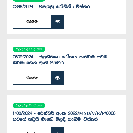
0366/2024 - වකුගඩු රෝගීන් : විස්තර
බලන්න
පිළිතුර ලබා දී ඇත
0609/2024 - ජලභීතිකා රෝගය පැතිරීම අවම
කිරීම: ගෙන ඇති පියවර
බලන්න
පිළිතුර ලබා දී ඇත
1700/2024 - ටෙන්ඩර් අංක 2022/MSD/V/R/P/0066
යටතේ හදිසි ඖෂධ මිලදී ගැනීම්: විස්තර