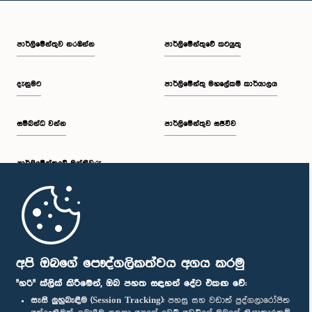
පාර්ලි‌මේන්තුව නරඹන්න
පාර්ලිමේන්තුවේ කටයුතු
දැනුමට
පාර්ලිමේන්තු මහලේකම් කාර්යාලය
සම්බන්ධ වන්න
පාර්ලිමේන්තුව සජීවීව
පාර්ලි‌මේන්තුවේ මන්ත්‍රීවරු
මුල් පිටුව
පාර්ලිමේන්තු ජංගම යෙදුම
අපි ඔබගේ පෞද්ගලිකත්වය අගය කරමු
"හරි" ක්ලික් කිරීමෙන්, ඔබ පහත සඳහන් දේට එකඟ වේ:
සැසි ලුහුබැඳීම (Session Tracking):
පහසු සහ වඩාත් පුද්ගලාරෝපිත