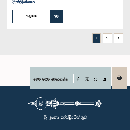
දිස්ත්‍රික්කය
බලන්න
1
2
Facebook
මෙම පිටුව බෙදාගන්න
X
WhatsApp
LinkedIn