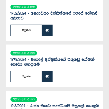
පිළිතුර ලබා දී ඇත
1752/2024 - අනුරාධපුර දිස්ත්‍රික්කයේ රජයේ රෝහල්:
අඩුපාඩු
බලන්න
පිළිතුර ලබා දී ඇත
1879/2024 - මාතලේ දිස්ත්‍රික්කයේ වකුගඩු රෝගීන්:
සෞඛ්‍ය පහසුකම්
බලන්න
පිළිතුර ලබා දී ඇත
1913/2024 - රාජ්‍ය ඖෂධ සංස්ථාවේ ඔසුසල්: කොළඹ