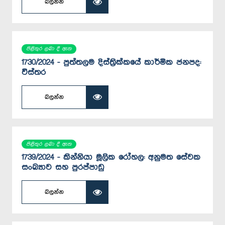
බලන්න
පිළිතුර ලබා දී ඇත
1730/2024 - පුත්තලම දිස්ත්‍රික්කයේ කාර්මික ජනපද:
විස්තර
බලන්න
පිළිතුර ලබා දී ඇත
1739/2024 - කින්නියා මූලික රෝහල: අනුමත සේවක
සංඛ්‍යාව සහ පුරප්පාඩු
බලන්න