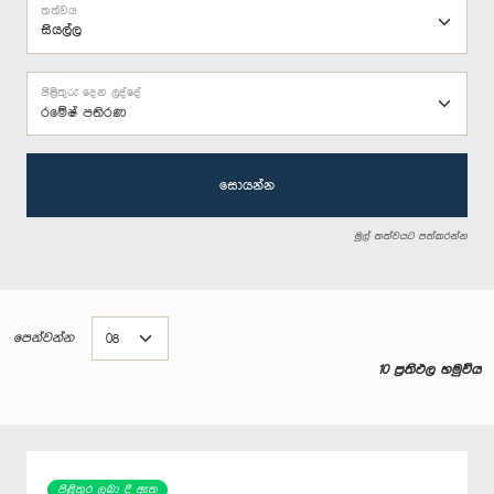
තත්වය
පිළිතුරු දෙන ලද්දේ
රමේෂ් පතිරණ
සොයන්න
මුල් තත්වයට පත්කරන්න
පෙන්වන්න
10 ප්‍රතිඵල හමුවිය
පිළිතුර ලබා දී ඇත