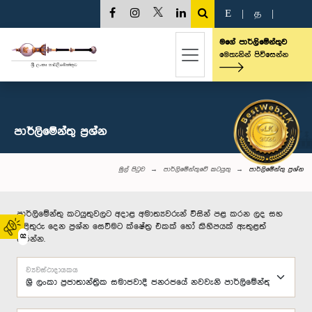
E
|
த
|
මගේ පාර්ලිමේන්තුව
මෙතැනින් පිවිසෙන්න
පාර්ලි‌මේන්තු‌ ප්‍රශ්න
මුල් පිටුව
පාර්ලිමේන්තුවේ කටයුතු
පාර්ලි‌මේන්තු‌ ප්‍රශ්න
පාර්ලිමේන්තු කටයුතුවලට අදාළ අමාත්‍යවරුන් විසින් පළ කරන ලද සහ
පිළිතුරු දෙන ප්‍රශ්න සෙවීමට ක්ෂේත්‍ර එකක් හෝ කිහිපයක් ඇතුළත්
02
කරන්න.
ව්‍යවස්ථාදායකය