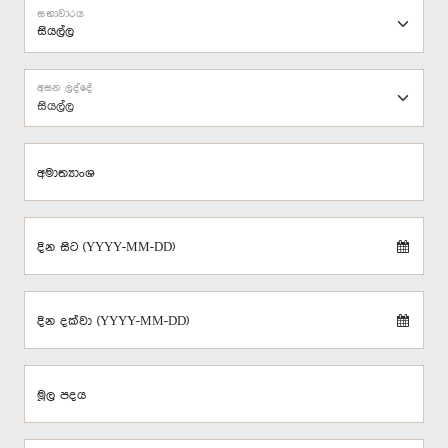
සභාවාරය
අසන ලද්දේ
සියල්ල
අමාත්‍යාංශ
දින සිට (YYYY-MM-DD)
දින දක්වා (YYYY-MM-DD)
මූල පදය