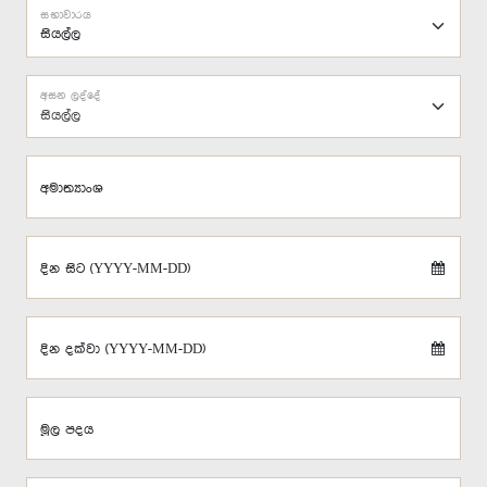
සභාවාරය
අසන ලද්දේ
සියල්ල
අමාත්‍යාංශ
දින සිට (YYYY-MM-DD)
දින දක්වා (YYYY-MM-DD)
මූල පදය