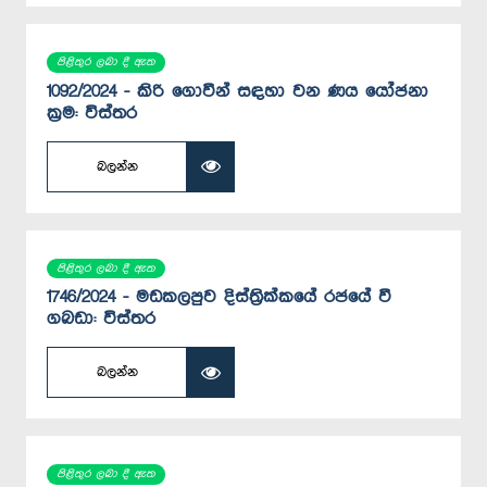
පිළිතුර ලබා දී ඇත
1092/2024 - කිරි ගොවීන් සඳහා වන ණය යෝජනා
ක්‍රම: විස්තර
බලන්න
පිළිතුර ලබා දී ඇත
1746/2024 - මඩකලපුව දිස්ත්‍රික්කයේ රජයේ වී
ගබඩා: විස්තර
බලන්න
පිළිතුර ලබා දී ඇත