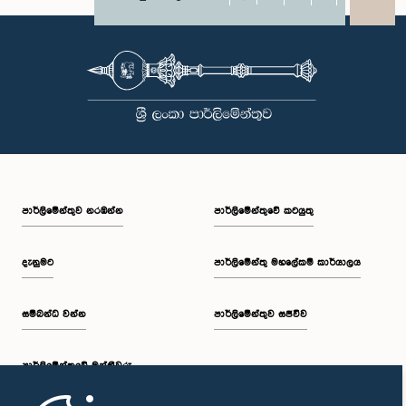
X
WhatsApp
LinkedIn
පාර්ලි‌මේන්තුව නරඹන්න
පාර්ලිමේන්තුවේ කටයුතු
දැනුමට
පාර්ලිමේන්තු මහලේකම් කාර්යාලය
සම්බන්ධ වන්න
පාර්ලිමේන්තුව සජීවීව
පාර්ලි‌මේන්තුවේ මන්ත්‍රීවරු