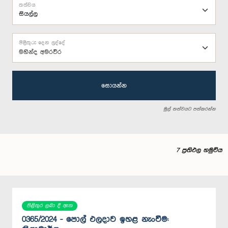
තත්වය
පිළිතුරු දෙන ලද්දේ
මහින්ද අමරවීර
සොයන්න
මුල් තත්වයට පත්කරන්න
7 ප්‍රතිඵල හමුවිය
පිළිතුර ලබා දී ඇත
0365/2024 - පොල් ඵලදාව ඉහළ නැංවීම: