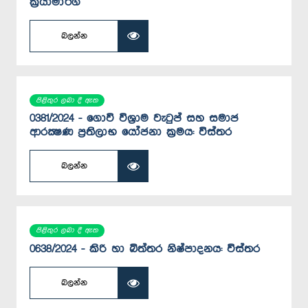
ක්‍රියාමාර්ග
බලන්න
පිළිතුර ලබා දී ඇත
0381/2024 - ගොවි විශ්‍රාම වැටුප් සහ සමාජ
ආරක්‍ෂණ ප්‍රතිලාභ යෝජනා ක්‍රමය: විස්තර
බලන්න
පිළිතුර ලබා දී ඇත
0638/2024 - කිරි හා බිත්තර නිෂ්පාදනය: විස්තර
බලන්න