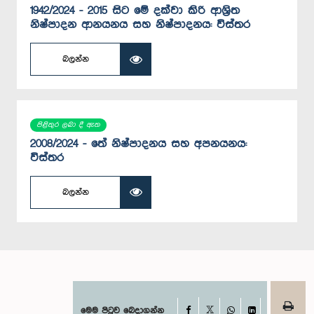
1942/2024 - 2015 සිට මේ දක්වා කිරි ආශ්‍රිත
නිෂ්පාදන ආනයනය සහ නිෂ්පාදනය: විස්තර
බලන්න
පිළිතුර ලබා දී ඇත
2008/2024 - තේ නිෂ්පාදනය සහ අපනයනය:
විස්තර
බලන්න
Facebook
මෙම පිටුව බෙදාගන්න