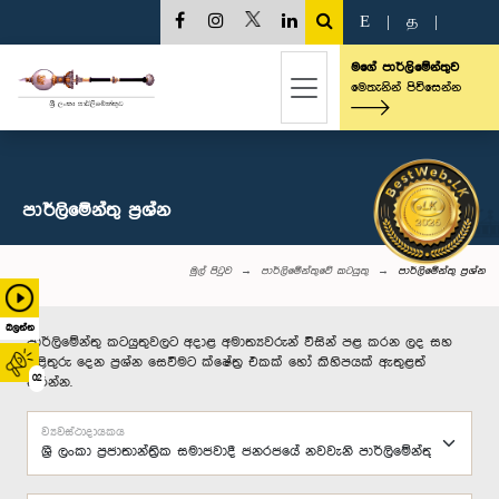
E
|
த
|
මගේ පාර්ලිමේන්තුව
මෙතැනින් පිවිසෙන්න
පාර්ලි‌මේන්තු‌ ප්‍රශ්න
මුල් පිටුව
පාර්ලිමේන්තුවේ කටයුතු
පාර්ලි‌මේන්තු‌ ප්‍රශ්න
බලන්න
පාර්ලිමේන්තු කටයුතුවලට අදාළ අමාත්‍යවරුන් විසින් පළ කරන ලද සහ
පිළිතුරු දෙන ප්‍රශ්න සෙවීමට ක්ෂේත්‍ර එකක් හෝ කිහිපයක් ඇතුළත්
02
කරන්න.
ව්‍යවස්ථාදායකය