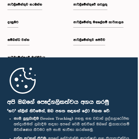
පාර්ලි‌මේන්තුව නරඹන්න
පාර්ලිමේන්තුවේ කටයුතු
දැනුමට
පාර්ලිමේන්තු මහලේකම් කාර්යාලය
සම්බන්ධ වන්න
පාර්ලිමේන්තුව සජීවීව
පාර්ලි‌මේන්තුවේ මන්ත්‍රීවරු
මුල් පිටුව
පාර්ලිමේන්තු ජංගම යෙදුම
අපි ඔබගේ පෞද්ගලිකත්වය අගය කරමු
"හරි" ක්ලික් කිරීමෙන්, ඔබ පහත සඳහන් දේට එකඟ වේ:
සැසි ලුහුබැඳීම (Session Tracking):
පහසු සහ වඩාත් පුද්ගලාරෝපිත
අත්දැකීමක් ලබාදීම සඳහා අපගේ වෙබ් අඩවියේ ඔබගේ ක්‍රියාකාරකම්
නිරීක්ෂණය කිරීමට අපි සැසි භාවිතා කරන්නෙමු.
අප හා සම්බන්ධ වී සිටින්න :
දත්ත සටහන් කිරීම:
අපගේ සේවාවන්හි ආරක්ෂාව සහ ක්‍රියාකාරීත්වය