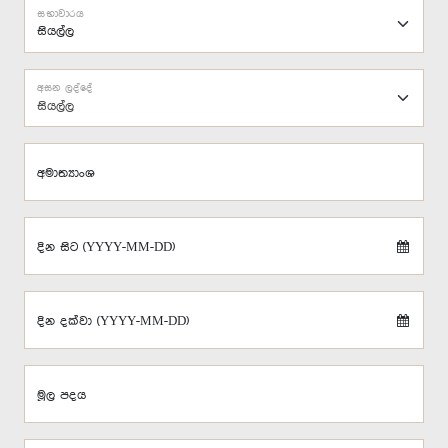
සභාවාරය
අසන ලද්දේ
සියල්ල
අමාත්‍යාංශ
දින සිට (YYYY-MM-DD)
දින දක්වා (YYYY-MM-DD)
මූල පදය