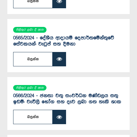
බලන්න
පිළිතුර ලබා දී ඇත
0565/2024 - දේශීය ආදායම් දෙපාර්තමේන්තුවේ
සේවකයන්: වැටුප් සහ දීමනා
බලන්න
පිළිතුර ලබා දී ඇත
0566/2024 - ජනතා වතු සංවර්ධන මණ්ඩලය සතු
ඉඩම්: වැවිලි භෝග සහ දැව ලබා ගත හැකි ශාක
බලන්න