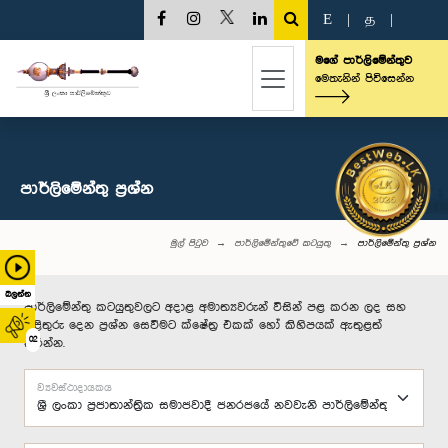
E
|
த
|
මගේ පාර්ලිමේන්තුව
මෙතැනින් පිවිසෙන්න
පාර්ලි‌මේන්තු‌ ප්‍රශ්න
මුල් පිටුව
පාර්ලිමේන්තුවේ කටයුතු
පාර්ලි‌මේන්තු‌ ප්‍රශ්න
බලන්න
පාර්ලිමේන්තු කටයුතුවලට අදාළ අමාත්‍යවරුන් විසින් පළ කරන ලද සහ
පිළිතුරු දෙන ප්‍රශ්න සෙවීමට ක්ෂේත්‍ර එකක් හෝ කිහිපයක් ඇතුළත්
02
කරන්න.
ව්‍යවස්ථාදායකය