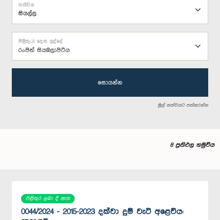
තත්වය
පිළිතුරු දෙන ලද්දේ
රංජිත් සියඹලාපිටිය
සොයන්න
මුල් තත්වයට පත්කරන්න
8 ප්‍රතිඵල හමුවිය
පිළිතුර ලබා දී ඇත
0044/2024 - 2015-2023 දක්වා දුම් වැටි අළෙවිය: