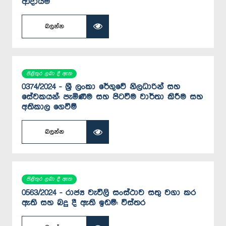
ආදායම
බලන්න
පිළිතුර ලබා දී ඇත
0374/2024 - ශ්‍රී ලංකා රේගුවේ නිලධාරින් සහ
සේවකයන්: පැමිණීම සහ පිටවීම වාර්තා කිරීම සහ
අතිකාල ගෙවීම්
බලන්න
පිළිතුර ලබා දී ඇත
0563/2024 - රාජ්‍ය වැවිලි සංස්ථාව සතු වගා කර
ඇති සහ බදු දී ඇති ඉඩම්: විස්තර