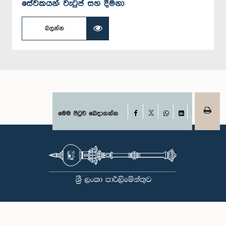
සේවකයන්: වැටුප් සහ දීමනා
බලන්න
Facebook
මෙම පිටුව බෙදාගන්න
X
WhatsApp
LinkedIn