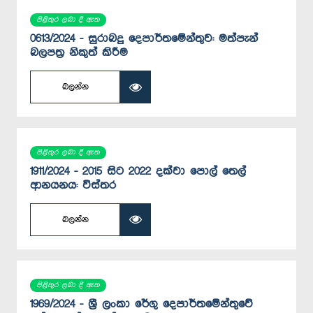
පිළිතුර ලබා දී ඇත
0613/2024 - සුරාබදු දෙපාර්තමේන්තුව: මත්පැන්
බලපත්‍ර නිකුත් කිරීම
බලන්න
පිළිතුර ලබා දී ඇත
1911/2024 - 2015 සිට 2022 දක්වා පොල් තෙල්
ආනයනය: විස්තර
බලන්න
පිළිතුර ලබා දී ඇත
1969/2024 - ශ්‍රී ලංකා රේගු දෙපාර්තමේන්තුවේ