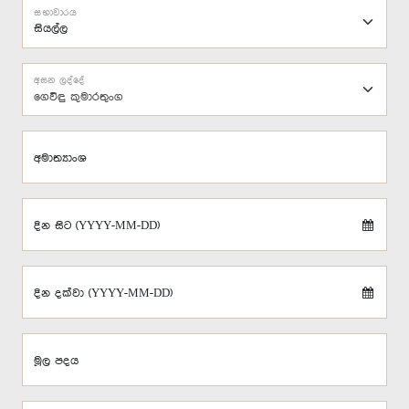
සභාවාරය
අසන ලද්දේ
ගෙවිඳු කුමාරතුංග
අමාත්‍යාංශ
දින සිට (YYYY-MM-DD)
දින දක්වා (YYYY-MM-DD)
මූල පදය