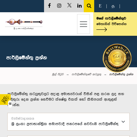
E
|
த
|
මගේ පාර්ලිමේන්තුව
මෙතැනින් පිවිසෙන්න
පාර්ලි‌මේන්තු‌ ප්‍රශ්න
මුල් පිටුව
පාර්ලිමේන්තුවේ කටයුතු
පාර්ලි‌මේන්තු‌ ප්‍රශ්න
පාර්ලිමේන්තු කටයුතුවලට අදාළ අමාත්‍යවරුන් විසින් පළ කරන ලද සහ
පිළිතුරු දෙන ප්‍රශ්න සෙවීමට ක්ෂේත්‍ර එකක් හෝ කිහිපයක් ඇතුළත්
02
කරන්න.
ව්‍යවස්ථාදායකය