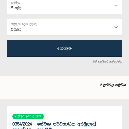
තත්වය
පිළිතුරු දෙන ලද්දේ
සියල්ල
සොයන්න
මුල් තත්වයට පත්කරන්න
2 ප්‍රතිඵල හමුවිය
පිළිතුර ලබා දී ඇත
0354/2024 - සේවක අර්ථසාධක අරමුදලේ