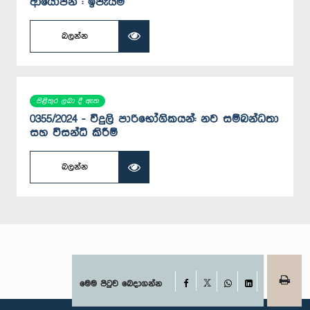
ආයෝජන : ඉපැයීම්
බලන්න
පිළිතුර ලබා දී ඇත
0355/2024 - විදුලි පාරිභෝගිකයන්: නව සම්බන්ධතා
සහ විසන්ධි කිරීම්
බලන්න
Facebook
මෙම පිටුව බෙදාගන්න
X
WhatsApp
LinkedIn