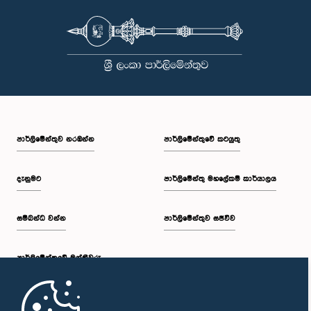
පාර්ලි‌මේන්තුව නරඹන්න
පාර්ලිමේන්තුවේ කටයුතු
දැනුමට
පාර්ලිමේන්තු මහලේකම් කාර්යාලය
සම්බන්ධ වන්න
පාර්ලිමේන්තුව සජීවීව
පාර්ලි‌මේන්තුවේ මන්ත්‍රීවරු
මුල් පිටුව