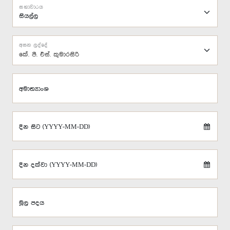
සභාවාරය
අසන ලද්දේ
කේ. පී. එස්. කුමාරසිරි
අමාත්‍යාංශ
දින සිට (YYYY-MM-DD)
දින දක්වා (YYYY-MM-DD)
මූල පදය