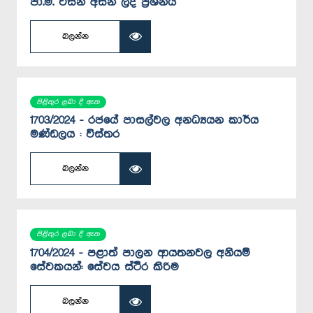
පා.ම. විසින් අසන ලද ප්‍රශ්නය
බලන්න
පිළිතුර ලබා දී ඇත
1703/2024 - රජයේ පාසල්වල අනධ්‍යයන කාර්ය
මණ්ඩලය : විස්තර
බලන්න
පිළිතුර ලබා දී ඇත
1704/2024 - පළාත් පාලන ආයතනවල අනියම්
සේවකයන්: සේවය ස්ථිර කිරිම
බලන්න