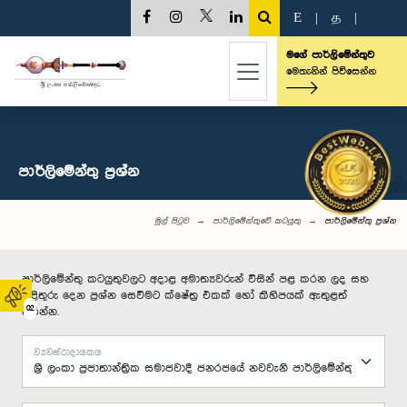
E
|
த
|
මගේ පාර්ලිමේන්තුව
මෙතැනින් පිවිසෙන්න
පාර්ලි‌මේන්තු‌ ප්‍රශ්න
මුල් පිටුව
පාර්ලිමේන්තුවේ කටයුතු
පාර්ලි‌මේන්තු‌ ප්‍රශ්න
පාර්ලිමේන්තු කටයුතුවලට අදාළ අමාත්‍යවරුන් විසින් පළ කරන ලද සහ
පිළිතුරු දෙන ප්‍රශ්න සෙවීමට ක්ෂේත්‍ර එකක් හෝ කිහිපයක් ඇතුළත්
02
කරන්න.
ව්‍යවස්ථාදායකය