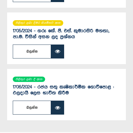
පිළිතුර ලබා දීමට නියමිතව ඇත
1705/2024 - ගරු කේ. පී. එස්. කුමාරසිරි මහතා,
පා.ම. විසින් අසන ලද ප්‍රශ්නය
බලන්න
පිළිතුර ලබා දී ඇත
1706/2024 - රජය සතු කෘෂිකාර්මික ගොවිපොළ :
ඵලදා‍යී ලෙස භාවිත කිරීම
බලන්න