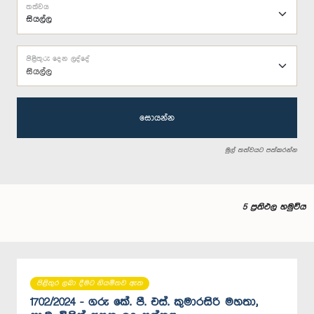
තත්වය
පිළිතුරු දෙන ලද්දේ
සියල්ල
සොයන්න
මුල් තත්වයට පත්කරන්න
5 ප්‍රතිඵල හමුවිය
පිළිතුර ලබා දීමට නියමිතව ඇත
1702/2024 - ගරු කේ. පී. එස්. කුමාරසිරි මහතා,