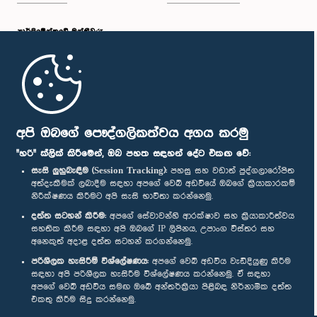
පාර්ලි‌මේන්තුවේ මන්ත්‍රීවරු
මුල් පිටුව
පාර්ලිමේන්තු ජංගම යෙදුම
අපි ඔබගේ පෞද්ගලිකත්වය අගය කරමු
"හරි" ක්ලික් කිරීමෙන්, ඔබ පහත සඳහන් දේට එකඟ වේ:
සැසි ලුහුබැඳීම (Session Tracking):
පහසු සහ වඩාත් පුද්ගලාරෝපිත
අත්දැකීමක් ලබාදීම සඳහා අපගේ වෙබ් අඩවියේ ඔබගේ ක්‍රියාකාරකම්
නිරීක්ෂණය කිරීමට අපි සැසි භාවිතා කරන්නෙමු.
අප හා සම්බන්ධ වී සිටින්න :
දත්ත සටහන් කිරීම:
අපගේ සේවාවන්හි ආරක්ෂාව සහ ක්‍රියාකාරීත්වය
සහතික කිරීම සඳහා අපි ඔබගේ IP ලිපිනය, උපාංග විස්තර සහ
අනෙකුත් අදාළ දත්ත සටහන් කරගන්නෙමු.
සම්මාන
පරිශීලක හැසිරීම් විශ්ලේෂණය:
අපගේ වෙබ් අඩවිය වැඩිදියුණු කිරීම
සඳහා අපි පරිශීලක හැසිරීම විශ්ලේෂණය කරන්නෙමු. ඒ සඳහා
අපගේ වෙබ් අඩවිය සමඟ ඔබේ අන්තර්ක්‍රියා පිළිබඳ නිර්නාමික දත්ත
පෞද්ගලිකත්ව ප්‍රතිපත්තිය
එකතු කිරීම සිදු කරන්නෙමු.