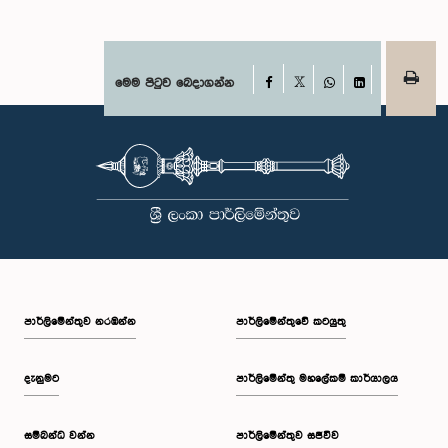
Facebook
මෙම පිටුව බෙදාගන්න
X
WhatsApp
LinkedIn
පාර්ලි‌මේන්තුව නරඹන්න
පාර්ලිමේන්තුවේ කටයුතු
දැනුමට
පාර්ලිමේන්තු මහලේකම් කාර්යාලය
සම්බන්ධ වන්න
පාර්ලිමේන්තුව සජීවීව