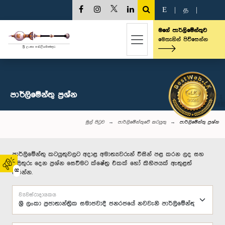
E
|
த
|
මගේ පාර්ලිමේන්තුව
මෙතැනින් පිවිසෙන්න
පාර්ලි‌මේන්තු‌ ප්‍රශ්න
මුල් පිටුව
පාර්ලිමේන්තුවේ කටයුතු
පාර්ලි‌මේන්තු‌ ප්‍රශ්න
පාර්ලිමේන්තු කටයුතුවලට අදාළ අමාත්‍යවරුන් විසින් පළ කරන ලද සහ
පිළිතුරු දෙන ප්‍රශ්න සෙවීමට ක්ෂේත්‍ර එකක් හෝ කිහිපයක් ඇතුළත්
02
කරන්න.
ව්‍යවස්ථාදායකය