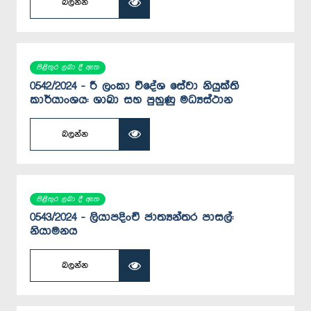
බලන්න
පිළිතුර ලබා දී ඇත
0542/2024 - ‍රී ලංකා විදේශ සේවා නියුක්ති
කාර්යාංශය: ශාඛා සහ පුහුණු මධ්‍යස්ථාන
බලන්න
පිළිතුර ලබා දී ඇත
0543/2024 - ලියාපදිංචි ජාත්‍යන්තර පාසල්:
නියාමනය
බලන්න