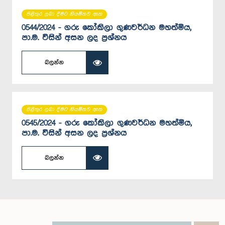
පිළිතුර ලබා දීමට නියමිතව ඇත
0544/2024 - ගරු කෝකිලා ගුණවර්ධන මහත්මිය,
පා.ම. විසින් අසන ලද ප්‍රශ්නය
බලන්න
පිළිතුර ලබා දීමට නියමිතව ඇත
0545/2024 - ගරු කෝකිලා ගුණවර්ධන මහත්මිය,
පා.ම. විසින් අසන ලද ප්‍රශ්නය
බලන්න