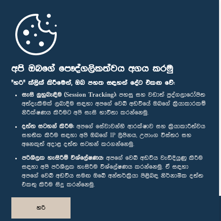
මුල් පිටුව
පාර්ලිමේන්තු ජංගම යෙදුම
අපි ඔබගේ පෞද්ගලිකත්වය අගය කරමු
"හරි" ක්ලික් කිරීමෙන්, ඔබ පහත සඳහන් දේට එකඟ වේ:
සැසි ලුහුබැඳීම (Session Tracking):
පහසු සහ වඩාත් පුද්ගලාරෝපිත
අත්දැකීමක් ලබාදීම සඳහා අපගේ වෙබ් අඩවියේ ඔබගේ ක්‍රියාකාරකම්
නිරීක්ෂණය කිරීමට අපි සැසි භාවිතා කරන්නෙමු.
අප හා සම්බන්ධ වී සිටින්න :
දත්ත සටහන් කිරීම:
අපගේ සේවාවන්හි ආරක්ෂාව සහ ක්‍රියාකාරීත්වය
සහතික කිරීම සඳහා අපි ඔබගේ IP ලිපිනය, උපාංග විස්තර සහ
අනෙකුත් අදාළ දත්ත සටහන් කරගන්නෙමු.
සම්මාන
පරිශීලක හැසිරීම් විශ්ලේෂණය:
අපගේ වෙබ් අඩවිය වැඩිදියුණු කිරීම
සඳහා අපි පරිශීලක හැසිරීම විශ්ලේෂණය කරන්නෙමු. ඒ සඳහා
අපගේ වෙබ් අඩවිය සමඟ ඔබේ අන්තර්ක්‍රියා පිළිබඳ නිර්නාමික දත්ත
පෞද්ගලිකත්ව ප්‍රතිපත්තිය
එකතු කිරීම සිදු කරන්නෙමු.
© ශ්‍රී ලංකා පාර්ලි‌මේන්තුව.
හරි
සියලු හිමිකම් ඇවිරිණි.
නිර්මාණය සහ සංවර්ධනය
TekGeeks