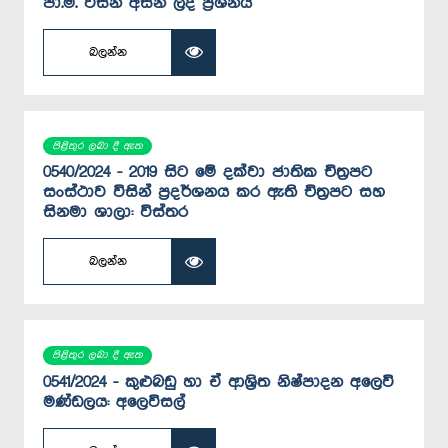
පා.ම. විසින් අසන ලද ප්‍රශ්නය
බලන්න
පිළිතුර ලබා දී ඇත
0540/2024 - 2019 සිට මේ දක්වා ජාතික චිත්‍රපට
සංස්ථාව විසින් ප්‍රදර්ශනය කර ඇති චිත්‍රපට සහ
සිනමා ශාලා: විස්තර
බලන්න
පිළිතුර ලබා දී ඇත
0541/2024 - කුළුබඩු හා ඒ ආශ්‍රිත නිෂ්පාදන අලෙවි
මණ්ඩලය: අලෙවිසල්