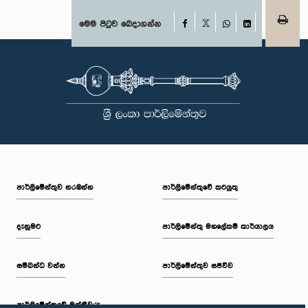
Facebook
මෙම පිටුව බෙදාගන්න
X
WhatsApp
LinkedIn
පාර්ලි‌මේන්තුව නරඹන්න
පාර්ලිමේන්තුවේ කටයුතු
දැනුමට
පාර්ලිමේන්තු මහලේකම් කාර්යාලය
සම්බන්ධ වන්න
පාර්ලිමේන්තුව සජීවීව
පාර්ලි‌මේන්තුවේ මන්ත්‍රීවරු