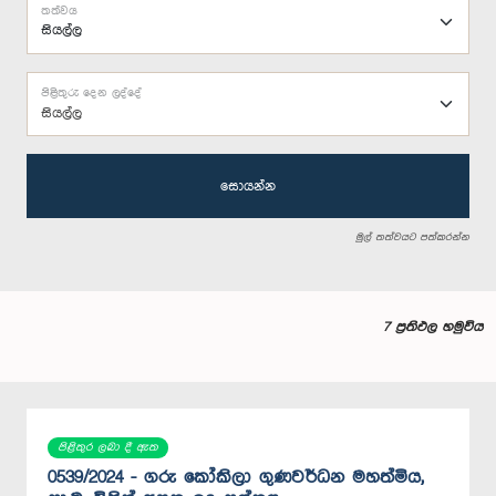
තත්වය
පිළිතුරු දෙන ලද්දේ
සියල්ල
සොයන්න
මුල් තත්වයට පත්කරන්න
7 ප්‍රතිඵල හමුවිය
පිළිතුර ලබා දී ඇත
0539/2024 - ගරු කෝකිලා ගුණවර්ධන මහත්මිය,