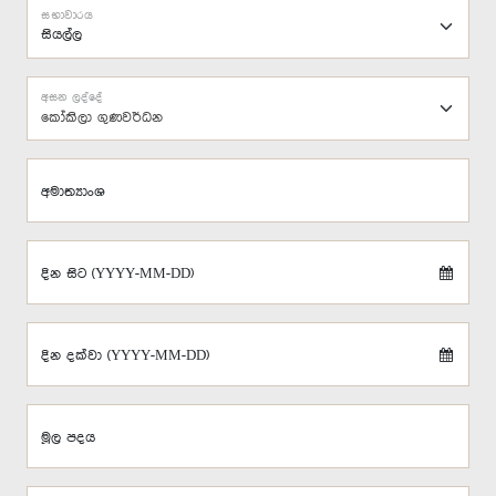
සභාවාරය
අසන ලද්දේ
කෝකිලා ගුණවර්ධන
අමාත්‍යාංශ
දින සිට (YYYY-MM-DD)
දින දක්වා (YYYY-MM-DD)
මූල පදය