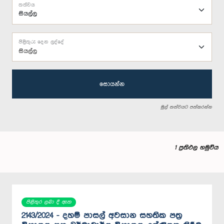
තත්වය
පිළිතුරු දෙන ලද්දේ
සියල්ල
සොයන්න
මුල් තත්වයට පත්කරන්න
1 ප්‍රතිඵල හමුවිය
පිළිතුර ලබා දී ඇත
2143/2024 - දහම් පාසල් අවසාන සහතික පත්‍ර