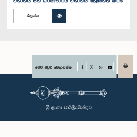
විභාගය සහ ධර්මාචාර්ය විභාගය: ශ්‍රේණිගත කිරීම
බලන්න
Facebook
මෙම පිටුව බෙදාගන්න
X
WhatsApp
LinkedIn