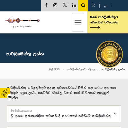
E
|
த
|
මගේ පාර්ලිමේන්තුව
මෙතැනින් පිවිසෙන්න
පාර්ලි‌මේන්තු‌ ප්‍රශ්න
මුල් පිටුව
පාර්ලිමේන්තුවේ කටයුතු
පාර්ලි‌මේන්තු‌ ප්‍රශ්න
පාර්ලිමේන්තු කටයුතුවලට අදාළ අමාත්‍යවරුන් විසින් පළ කරන ලද සහ
පිළිතුරු දෙන ප්‍රශ්න සෙවීමට ක්ෂේත්‍ර එකක් හෝ කිහිපයක් ඇතුළත්
02
කරන්න.
ව්‍යවස්ථාදායකය