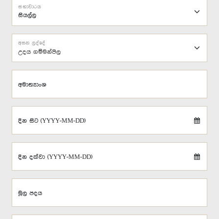
සභාවාරය
අසන ලද්දේ
උදය ගම්මන්පිල
අමාත්‍යාංශ
දින සිට (YYYY-MM-DD)
දින දක්වා (YYYY-MM-DD)
මූල පදය