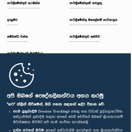
පාර්ලි‌මේන්තුව නරඹන්න
පාර්ලිමේන්තුවේ කටයුතු
දැනුමට
පාර්ලිමේන්තු මහලේකම් කාර්යාලය
සම්බන්ධ වන්න
පාර්ලිමේන්තුව සජීවීව
පාර්ලි‌මේන්තුවේ මන්ත්‍රීවරු
මුල් පිටුව
පාර්ලිමේන්තු ජංගම යෙදුම
අපි ඔබගේ පෞද්ගලිකත්වය අගය කරමු
"හරි" ක්ලික් කිරීමෙන්, ඔබ පහත සඳහන් දේට එකඟ වේ:
සැසි ලුහුබැඳීම (Session Tracking):
පහසු සහ වඩාත් පුද්ගලාරෝපිත
අත්දැකීමක් ලබාදීම සඳහා අපගේ වෙබ් අඩවියේ ඔබගේ ක්‍රියාකාරකම්
නිරීක්ෂණය කිරීමට අපි සැසි භාවිතා කරන්නෙමු.
අප හා සම්බන්ධ වී සිටින්න :
දත්ත සටහන් කිරීම:
අපගේ සේවාවන්හි ආරක්ෂාව සහ ක්‍රියාකාරීත්වය