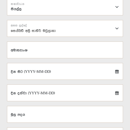
සභාවාරය
අසන ලද්දේ
සෙය්යිඩ් අලී සාහීර් මවුලානා
අමාත්‍යාංශ
දින සිට (YYYY-MM-DD)
දින දක්වා (YYYY-MM-DD)
මූල පදය