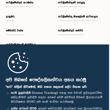
පාර්ලි‌මේන්තුව නරඹන්න
පාර්ලිමේන්තුවේ කටයුතු
දැනුමට
පාර්ලිමේන්තු මහලේකම් කාර්යාලය
සම්බන්ධ වන්න
පාර්ලිමේන්තුව සජීවීව
පාර්ලි‌මේන්තුවේ මන්ත්‍රීවරු
මුල් පිටුව
පාර්ලිමේන්තු ජංගම යෙදුම
අපි ඔබගේ පෞද්ගලිකත්වය අගය කරමු
"හරි" ක්ලික් කිරීමෙන්, ඔබ පහත සඳහන් දේට එකඟ වේ:
සැසි ලුහුබැඳීම (Session Tracking):
පහසු සහ වඩාත් පුද්ගලාරෝපිත
අත්දැකීමක් ලබාදීම සඳහා අපගේ වෙබ් අඩවියේ ඔබගේ ක්‍රියාකාරකම්
නිරීක්ෂණය කිරීමට අපි සැසි භාවිතා කරන්නෙමු.
අප හා සම්බන්ධ වී සිටින්න :
දත්ත සටහන් කිරීම:
අපගේ සේවාවන්හි ආරක්ෂාව සහ ක්‍රියාකාරීත්වය