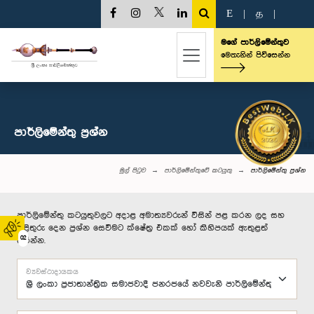
E
|
த
|
මගේ පාර්ලිමේන්තුව
මෙතැනින් පිවිසෙන්න
පාර්ලි‌මේන්තු‌ ප්‍රශ්න
මුල් පිටුව
පාර්ලිමේන්තුවේ කටයුතු
පාර්ලි‌මේන්තු‌ ප්‍රශ්න
පාර්ලිමේන්තු කටයුතුවලට අදාළ අමාත්‍යවරුන් විසින් පළ කරන ලද සහ
පිළිතුරු දෙන ප්‍රශ්න සෙවීමට ක්ෂේත්‍ර එකක් හෝ කිහිපයක් ඇතුළත්
02
කරන්න.
ව්‍යවස්ථාදායකය