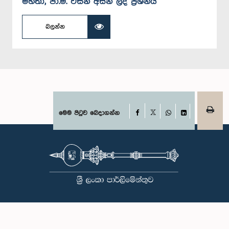
මහතා, පා.ම. විසින් අසන ලද ප්‍රශ්නය
බලන්න
Facebook
මෙම පිටුව බෙදාගන්න
X
WhatsApp
LinkedIn