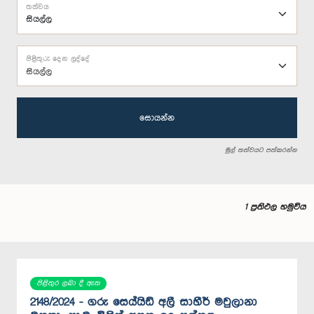
තත්වය
පිළිතුරු දෙන ලද්දේ
සියල්ල
සොයන්න
මුල් තත්වයට පත්කරන්න
1 ප්‍රතිඵල හමුවිය
පිළිතුර ලබා දී ඇත
2148/2024 - ගරු සෙය්යිඩ් අලී සාහීර් මවුලානා