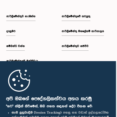
පාර්ලි‌මේන්තුව නරඹන්න
පාර්ලිමේන්තුවේ කටයුතු
දැනුමට
පාර්ලිමේන්තු මහලේකම් කාර්යාලය
සම්බන්ධ වන්න
පාර්ලිමේන්තුව සජීවීව
පාර්ලි‌මේන්තුවේ මන්ත්‍රීවරු
මුල් පිටුව
පාර්ලිමේන්තු ජංගම යෙදුම
අපි ඔබගේ පෞද්ගලිකත්වය අගය කරමු
"හරි" ක්ලික් කිරීමෙන්, ඔබ පහත සඳහන් දේට එකඟ වේ:
සැසි ලුහුබැඳීම (Session Tracking):
පහසු සහ වඩාත් පුද්ගලාරෝපිත