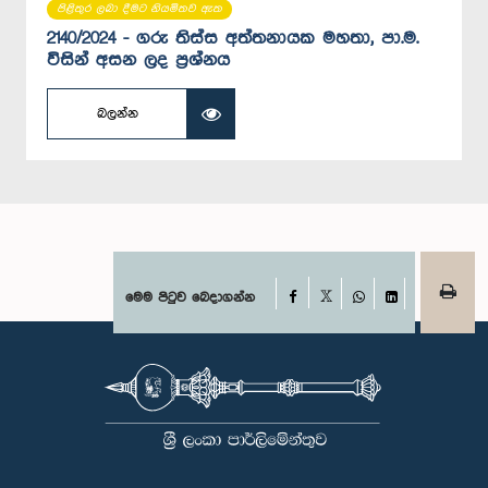
පිළිතුර ලබා දීමට නියමිතව ඇත
2140/2024 - ගරු තිස්ස අත්තනායක මහතා, පා.ම.
විසින් අසන ලද ප්‍රශ්නය
බලන්න
Facebook
මෙම පිටුව බෙදාගන්න
X
WhatsApp
LinkedIn