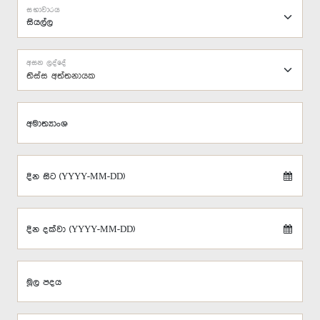
සභාවාරය
අසන ලද්දේ
තිස්ස අත්තනායක
අමාත්‍යාංශ
දින සිට (YYYY-MM-DD)
දින දක්වා (YYYY-MM-DD)
මූල පදය