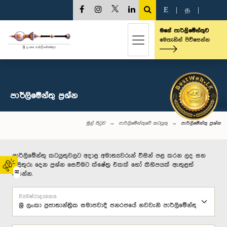
E
|
த
|
මගේ පාර්ලිමේන්තුව
මෙතැනින් පිවිසෙන්න
පාර්ලි‌මේන්තු‌ ප්‍රශ්න
මුල් පිටුව
පාර්ලිමේන්තුවේ කටයුතු
පාර්ලි‌මේන්තු‌ ප්‍රශ්න
පාර්ලිමේන්තු කටයුතුවලට අදාළ අමාත්‍යවරුන් විසින් පළ කරන ලද සහ
පිළිතුරු දෙන ප්‍රශ්න සෙවීමට ක්ෂේත්‍ර එකක් හෝ කිහිපයක් ඇතුළත්
02
කරන්න.
ව්‍යවස්ථාදායකය