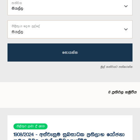
තත්වය
පිළිතුරු දෙන ලද්දේ
සියල්ල
සොයන්න
මුල් තත්වයට පත්කරන්න
6 ප්‍රතිඵල හමුවිය
පිළිතුර ලබා දී ඇත
1908/2024 - අස්වැසුම සුබසාධක ප්‍රතිලාභ යෝජනා