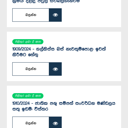
ක්‍රමය: දිළිඳු පවුල් සවිබලගැන්වීම
බලන්න
පිළිතුර ලබා දී ඇත
1909/2024 - ගල්කිස්ස බස් නැවතුම්පොළ: ඉවත්
කිරීමට හේතු
බලන්න
පිළිතුර ලබා දී ඇත
1910/2024 - ජාතික පශු සම්පත් සංවර්ධන මණ්ඩලය
සතු ඉඩම්: විස්තර
බලන්න