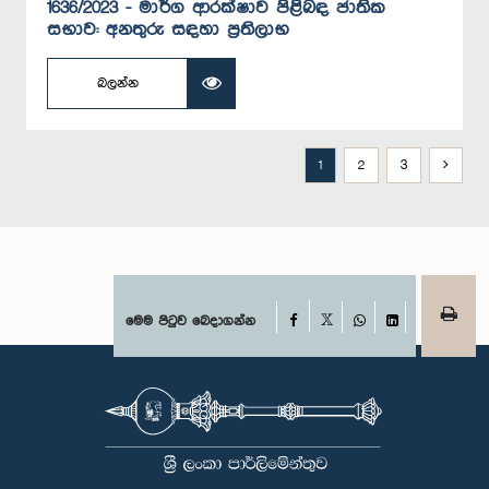
1636/2023 - මාර්ග ආරක්ෂාව පිළිබඳ ජාතික
සභාව: අනතුරු සඳහා‍ ප්‍රතිලාභ
බලන්න
1
2
3
Facebook
මෙම පිටුව බෙදාගන්න
X
WhatsApp
LinkedIn