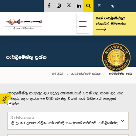
E
|
த
|
මගේ පාර්ලිමේන්තුව
මෙතැනින් පිවිසෙන්න
පාර්ලි‌මේන්තු‌ ප්‍රශ්න
මුල් පිටුව
පාර්ලිමේන්තුවේ කටයුතු
පාර්ලි‌මේන්තු‌ ප්‍රශ්න
පාර්ලිමේන්තු කටයුතුවලට අදාළ අමාත්‍යවරුන් විසින් පළ කරන ලද සහ
පිළිතුරු දෙන ප්‍රශ්න සෙවීමට ක්ෂේත්‍ර එකක් හෝ කිහිපයක් ඇතුළත්
02
කරන්න.
ව්‍යවස්ථාදායකය