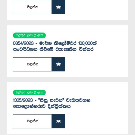
බලන්න
පිළිතුර ලබා දී ඇත
0854/2023 - මාර්ග කිලෝමීටර 100,000ක්
සංවර්ධනය කිරීමේ ව්‍යාපෘතිය: විස්තර
බලන්න
පිළිතුර ලබා දී ඇත
1305/2023 - "සිසු සැරිය" වැඩසටහන:
පොළොන්නරුව දිස්ත්‍රික්කය
බලන්න