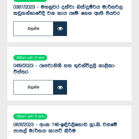
0387/2023 - මහනුවර දක්වා බස්/දුම්රිය මාර්ගවල
කඩුගන්නාවේදී වන නාය යෑම්: ගෙන ඇති පියවර
බලන්න
පිළිතුර ලබා දී ඇත
0419/2023 - රූපවාහිනී සහ ගුවන්විදුලි නාළිකා:
විස්තර
බලන්න
පිළිතුර ලබා දී ඇත
0831/2023 - අංක 746-ඉඳිරිලිගොඩ ග්‍රා.නි. වසමේ
පාසල් මාර්ගය: කාපට් කිරීම