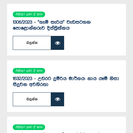
පිළිතුර ලබා දී ඇත
1306/2023 - "ගැමි සැරිය" වැඩසටහන:
පොළොන්නරුව දිස්ත්‍රික්කය
බලන්න
පිළිතුර ලබා දී ඇත
1632/2023 - උඩරට දුම්රිය මාර්ගය: නාය යෑම් නිසා
සිදුවන අවහිරතා
බලන්න
පිළිතුර ලබා දී ඇත