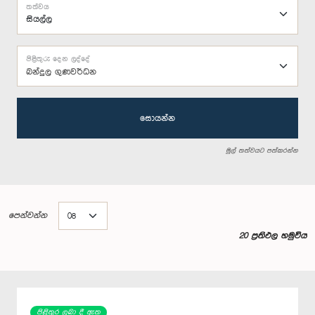
තත්වය
පිළිතුරු දෙන ලද්දේ
බන්දුල ගුණවර්ධන
සොයන්න
මුල් තත්වයට පත්කරන්න
පෙන්වන්න
20 ප්‍රතිඵල හමුවිය
පිළිතුර ලබා දී ඇත