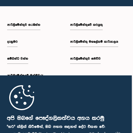
පාර්ලි‌මේන්තුව නරඹන්න
පාර්ලිමේන්තුවේ කටයුතු
දැනුමට
පාර්ලිමේන්තු මහලේකම් කාර්යාලය
සම්බන්ධ වන්න
පාර්ලිමේන්තුව සජීවීව
පාර්ලි‌මේන්තුවේ මන්ත්‍රීවරු
මුල් පිටුව
පාර්ලිමේන්තු ජංගම යෙදුම
අපි ඔබගේ පෞද්ගලිකත්වය අගය කරමු
"හරි" ක්ලික් කිරීමෙන්, ඔබ පහත සඳහන් දේට එකඟ වේ: