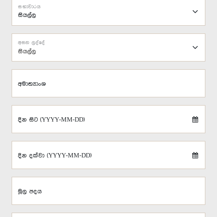
සභාවාරය
අසන ලද්දේ
සියල්ල
අමාත්‍යාංශ
දින සිට (YYYY-MM-DD)
දින දක්වා (YYYY-MM-DD)
මූල පදය