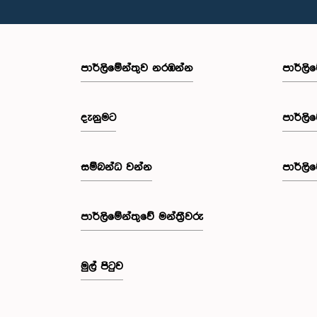
පාර්ලි‌මේන්තුව නරඹන්න
පාර්ලි
දැනුමට
පාර්ලි
සම්බන්ධ වන්න
පාර්ලි
පාර්ලි‌මේන්තුවේ මන්ත්‍රීවරු
මුල් පිටුව