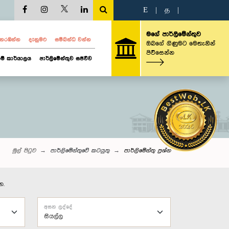
E
|
த
|
මගේ පාර්ලිමේන්තුව
ව නරඹන්න
දැනුමට
සම්බන්ධ වන්න
ඔබගේ ගිණුමට මෙතැනින්
පිවිසෙන්න
ම් කාර්යාලය
පාර්ලිමේන්තුව සජීවීව
මුල් පිටුව
පාර්ලිමේන්තුවේ කටයුතු
පාර්ලි‌මේන්තු‌ ප්‍රශ්න
න.
අසන ලද්දේ
සියල්ල