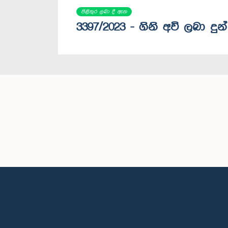
පිළිතුර ලබා දී ඇත
3397/2023 - ගිනි අවි ලබා ද