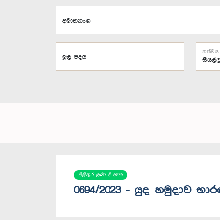
අමාත්‍යාංශ
තත්වය
මූල පදය
පිළිතුර ලබා දී ඇත
0694/2023 - යුද හමුදාව භාරය