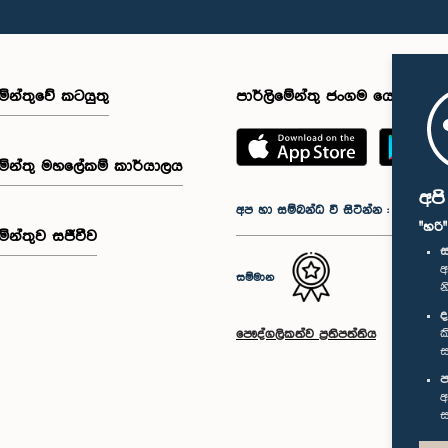
මේන්තුවේ කටයුතු
පාර්ලිමේන්තු ජංගම යෙදුම
මේන්තු මහලේකම් කාර්යාලය
අප
අප හා සම්බන්ධ වී සිටින්න :
"හරි
මේන්තුව සජීවීව
ස
අ
සම්මාන
න
ද
ක
පෞද්ගලිකත්ව ප්‍රතිපත්තිය
ස
ප
අ
ස