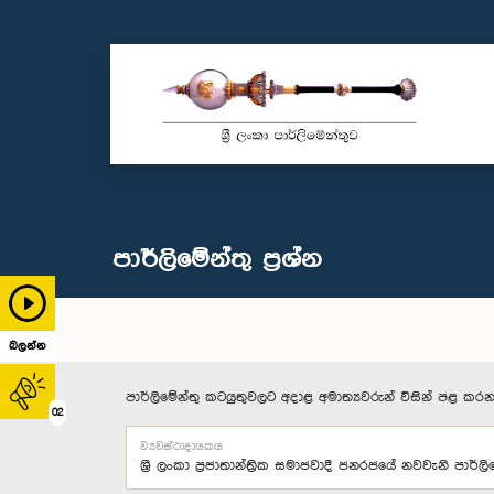
පාර්ලි‌මේන්තු‌ ප්‍රශ්න
බලන්න
පාර්ලිමේන්තු කටයුතුවලට අදාළ අමාත්‍යවරුන් විසින් පළ කරන
02
ව්‍යවස්ථාදායකය