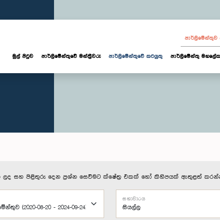
පාර්ලි‌මේන්තු
මුල් පිටුව
පාර්ලි‌මේන්තුවේ මන්ත්‍රීවරු
පාර්ලිමේන්තුවේ කටයුතු
පාර්ලිමේන්තු මහලේක
 ලද සහ පිළිතුරු දෙන ප්‍රශ්න සෙවීමට ක්ෂේත්‍ර එකක් හෝ කිහිපයක් ඇතුළත් කරන්
සභාවාරය