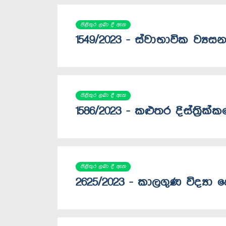
පිළිතුර ලබා දී ඇත
1549/2023 - ස්වාභාවික ව්‍යසන
පිළිතුර ලබා දී ඇත
1586/2023 - කළුතර දිස්ත්‍රි
පිළිතුර ලබා දී ඇත
2625/2023 - කාලගුණ විද්‍යා 