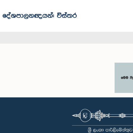
ුන් දේශපාලනඥයන්: විස්තර
මෙම පි