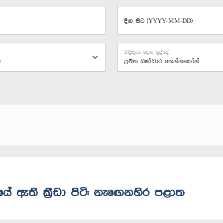
දින සිට (YYYY-MM-DD)
පිළිතුරු දෙන ලද්දේ
ප්‍රමිත බණ්ඩාර තෙන්නකෝන්
ේ ඇති ක්‍රීඩා පිටි: නැ‍ඟෙනහිර පළාත