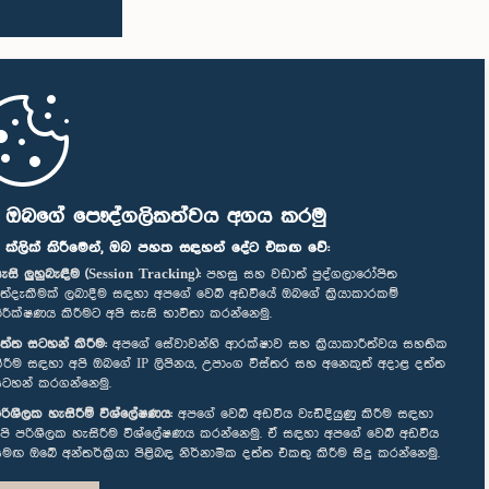
ි ඔබගේ පෞද්ගලිකත්වය අගය කරමු
" ක්ලික් කිරීමෙන්, ඔබ පහත සඳහන් දේට එකඟ වේ:
ැසි ලුහුබැඳීම (Session Tracking):
පහසු සහ වඩාත් පුද්ගලාරෝපිත
ත්දැකීමක් ලබාදීම සඳහා අපගේ වෙබ් අඩවියේ ඔබගේ ක්‍රියාකාරකම්
ිරීක්ෂණය කිරීමට අපි සැසි භාවිතා කරන්නෙමු.
ත්ත සටහන් කිරීම:
අපගේ සේවාවන්හි ආරක්ෂාව සහ ක්‍රියාකාරීත්වය සහතික
ිරීම සඳහා අපි ඔබගේ IP ලිපිනය, උපාංග විස්තර සහ අනෙකුත් අදාළ දත්ත
ටහන් කරගන්නෙමු.
රිශීලක හැසිරීම් විශ්ලේෂණය:
අපගේ වෙබ් අඩවිය වැඩිදියුණු කිරීම සඳහා
පි පරිශීලක හැසිරීම විශ්ලේෂණය කරන්නෙමු. ඒ සඳහා අපගේ වෙබ් අඩවිය
මඟ ඔබේ අන්තර්ක්‍රියා පිළිබඳ නිර්නාමික දත්ත එකතු කිරීම සිදු කරන්නෙමු.