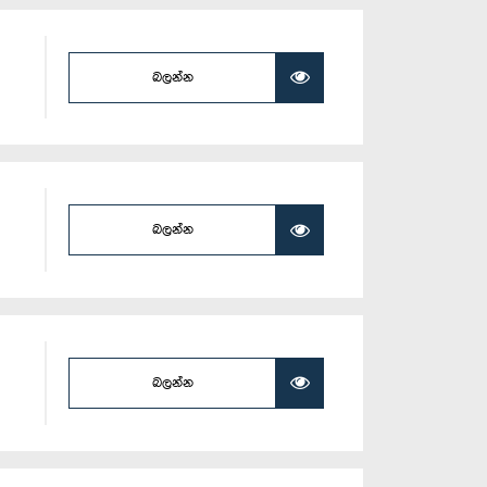
බලන්න
බලන්න
බලන්න