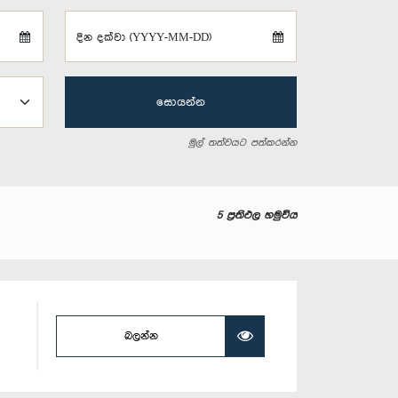
දින දක්වා (YYYY-MM-DD)
සොයන්න
මුල් තත්වයට පත්කරන්න
5 ප්‍රතිඵල හමුවිය
බලන්න