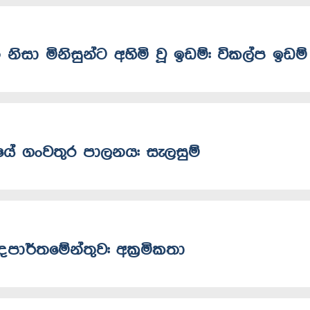
 නිසා මිනිසුන්ට අහිමි වූ ඉඩම්: විකල්ප ඉඩම්
ක්කයේ ගංවතුර පාලනය: සැලසුම්
දෙපාර්තමේන්තුව: අක්‍රමිකතා