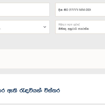
දින සිට (YYYY-MM-DD)
පිළිතුරු දෙන ලද්දේ
නීතිඥ අනුරාධ ජයරත්න
ර ඇති රැඳවියන්: විස්තර