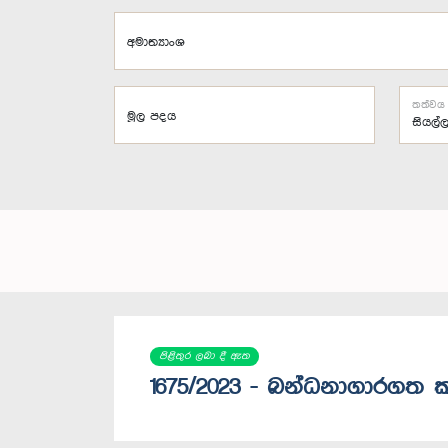
අමාත්‍යාංශ
තත්වය
මූල පදය
පිළිතුර ලබා දී ඇත
1675/2023 - බන්ධනාගාරගත ක