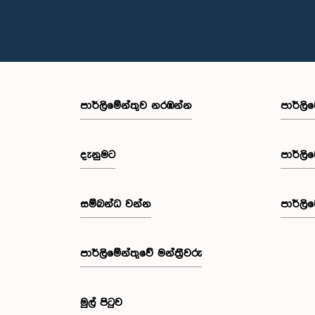
පාර්ලි‌මේන්තුව නරඹන්න
පාර්ලි
දැනුමට
පාර්ලි
සම්බන්ධ වන්න
පාර්ලි
පාර්ලි‌මේන්තුවේ මන්ත්‍රීවරු
මුල් පිටුව