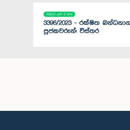
පිළිතුර ලබා දී ඇත
3396/2023 - රක්ෂිත බන්ධ
පූජකවරුන්: විස්තර