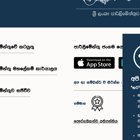
මේන්තුවේ කටයුතු
පාර්ලිමේන්තු ජංගම යෙදුම
මේන්තු මහලේකම් කාර්යාලය
අප
අප හා සම්බන්ධ වී සිටින්න :
"හරි
මේන්තුව සජීවීව
ස
අ
සම්මාන
න
ද
ක
පෞද්ගලිකත්ව ප්‍රතිපත්තිය
ස
ප