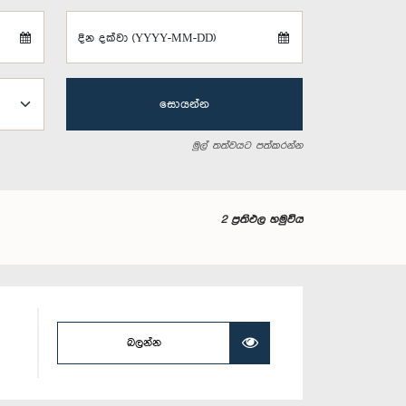
දින දක්වා (YYYY-MM-DD)
සොයන්න
මුල් තත්වයට පත්කරන්න
2 ප්‍රතිඵල හමුවිය
බලන්න