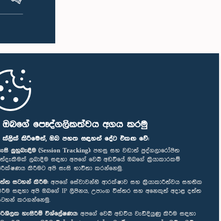
ි ඔබගේ පෞද්ගලිකත්වය අගය කරමු
" ක්ලික් කිරීමෙන්, ඔබ පහත සඳහන් දේට එකඟ වේ:
ැසි ලුහුබැඳීම (Session Tracking):
පහසු සහ වඩාත් පුද්ගලාරෝපිත
ත්දැකීමක් ලබාදීම සඳහා අපගේ වෙබ් අඩවියේ ඔබගේ ක්‍රියාකාරකම්
ිරීක්ෂණය කිරීමට අපි සැසි භාවිතා කරන්නෙමු.
ත්ත සටහන් කිරීම:
අපගේ සේවාවන්හි ආරක්ෂාව සහ ක්‍රියාකාරීත්වය සහතික
ිරීම සඳහා අපි ඔබගේ IP ලිපිනය, උපාංග විස්තර සහ අනෙකුත් අදාළ දත්ත
ටහන් කරගන්නෙමු.
රිශීලක හැසිරීම් විශ්ලේෂණය:
අපගේ වෙබ් අඩවිය වැඩිදියුණු කිරීම සඳහා