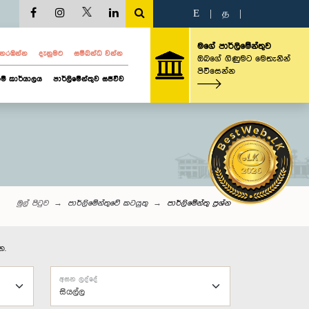
E
|
த
|
මගේ පාර්ලිමේන්තුව
ව නරඹන්න
දැනුමට
සම්බන්ධ වන්න
ඔබගේ ගිණුමට මෙතැනින්
පිවිසෙන්න
ම් කාර්යාලය
පාර්ලිමේන්තුව සජීවීව
මුල් පිටුව
පාර්ලිමේන්තුවේ කටයුතු
පාර්ලි‌මේන්තු‌ ප්‍රශ්න
න.
අසන ලද්දේ
සියල්ල