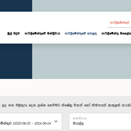
පාර්ලි‌මේන්තු
මුල් පිටුව
පාර්ලි‌මේන්තුවේ මන්ත්‍රීවරු
පාර්ලිමේන්තුවේ කටයුතු
පාර්ලිමේන්තු මහලේක
 ලද සහ පිළිතුරු දෙන ප්‍රශ්න සෙවීමට ක්ෂේත්‍ර එකක් හෝ කිහිපයක් ඇතුළත් කරන්
සභාවාරය