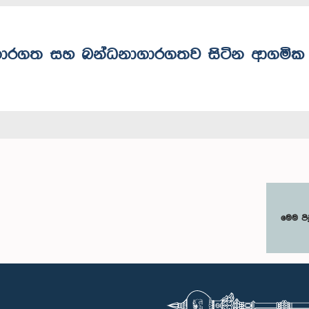
නාගාරගත සහ බන්ධනාගාරගතව සිටින ආගමික
මෙම පි