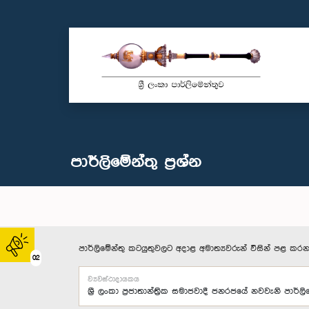
පාර්ලි‌මේන්තු‌ ප්‍රශ්න
පාර්ලිමේන්තු කටයුතුවලට අදාළ අමාත්‍යවරුන් විසින් පළ කරන
02
ව්‍යවස්ථාදායකය