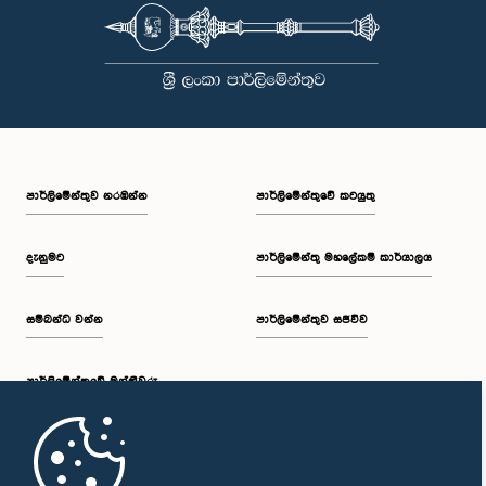
පාර්ලි‌මේන්තුව නරඹන්න
පාර්ලිමේන්තුවේ කටයුතු
දැනුමට
පාර්ලිමේන්තු මහලේකම් කාර්යාලය
සම්බන්ධ වන්න
පාර්ලිමේන්තුව සජීවීව
පාර්ලි‌මේන්තුවේ මන්ත්‍රීවරු
මුල් පිටුව