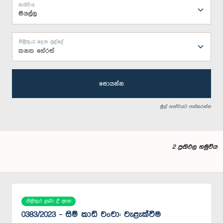
තත්වය
පිළිතුරු දෙන ලද්දේ
කනක හේරත්
සොයන්න
මුල් තත්වයට පත්කරන්න
2 ප්‍රතිඵල හමුවිය
පිළිතුර ලබා දී ඇත
0383/2023 - සිම් කාඩ් වංචා: වැළැක්වීම