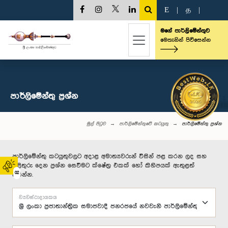
E
|
த
|
මගේ පාර්ලිමේන්තුව
මෙතැනින් පිවිසෙන්න
පාර්ලි‌මේන්තු‌ ප්‍රශ්න
මුල් පිටුව
පාර්ලිමේන්තුවේ කටයුතු
පාර්ලි‌මේන්තු‌ ප්‍රශ්න
පාර්ලිමේන්තු කටයුතුවලට අදාළ අමාත්‍යවරුන් විසින් පළ කරන ලද සහ
පිළිතුරු දෙන ප්‍රශ්න සෙවීමට ක්ෂේත්‍ර එකක් හෝ කිහිපයක් ඇතුළත්
02
කරන්න.
ව්‍යවස්ථාදායකය