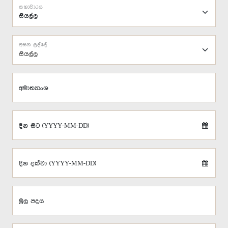
සභාවාරය
අසන ලද්දේ
සියල්ල
අමාත්‍යාංශ
දින සිට (YYYY-MM-DD)
දින දක්වා (YYYY-MM-DD)
මූල පදය