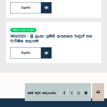
බලන්න
පිළිතුර ලබා දී ඇත
1463/2023 - ශ්‍රී ලංකා ප්‍රමිති ආයතනය: වැටුප් සහ
වාර්ෂික ආදායම
බලන්න
Facebook
මෙම පිටුව බෙදාගන්න
X
WhatsApp
LinkedIn