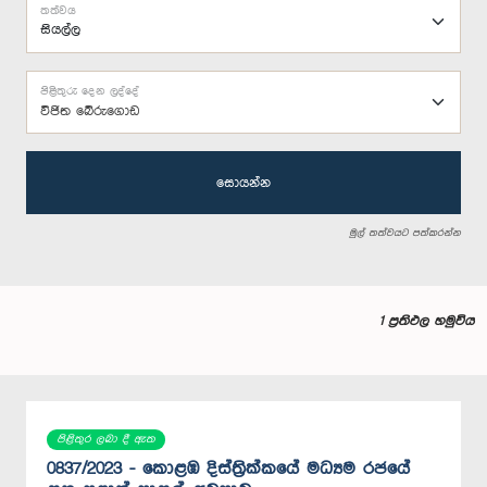
තත්වය
පිළිතුරු දෙන ලද්දේ
විජිත බේරුගොඩ
සොයන්න
මුල් තත්වයට පත්කරන්න
1 ප්‍රතිඵල හමුවිය
පිළිතුර ලබා දී ඇත
0837/2023 - කොළඹ දිස්ත්‍රික්කයේ මධ්‍යම රජයේ