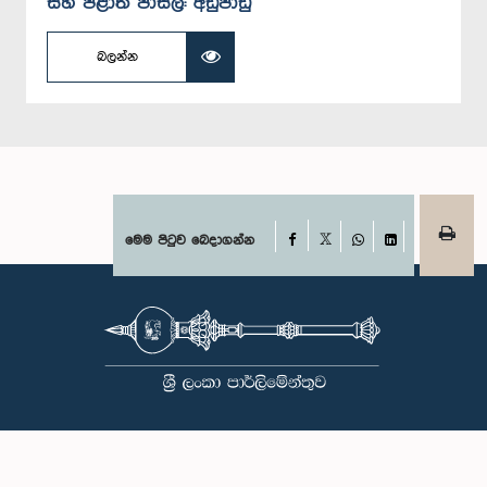
සහ පළාත් පාසල්: අඩුපාඩු
බලන්න
Facebook
මෙම පිටුව බෙදාගන්න
X
WhatsApp
LinkedIn