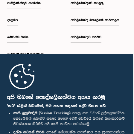
පාර්ලි‌මේන්තුව නරඹන්න
පාර්ලිමේන්තුවේ කටයුතු
දැනුමට
පාර්ලිමේන්තු මහලේකම් කාර්යාලය
සම්බන්ධ වන්න
පාර්ලිමේන්තුව සජීවීව
පාර්ලි‌මේන්තුවේ මන්ත්‍රීවරු
මුල් පිටුව
පාර්ලිමේන්තු ජංගම යෙදුම
අපි ඔබගේ පෞද්ගලිකත්වය අගය කරමු
"හරි" ක්ලික් කිරීමෙන්, ඔබ පහත සඳහන් දේට එකඟ වේ:
සැසි ලුහුබැඳීම (Session Tracking):
පහසු සහ වඩාත් පුද්ගලාරෝපිත
අත්දැකීමක් ලබාදීම සඳහා අපගේ වෙබ් අඩවියේ ඔබගේ ක්‍රියාකාරකම්
නිරීක්ෂණය කිරීමට අපි සැසි භාවිතා කරන්නෙමු.
අප හා සම්බන්ධ වී සිටින්න :
දත්ත සටහන් කිරීම:
අපගේ සේවාවන්හි ආරක්ෂාව සහ ක්‍රියාකාරීත්වය