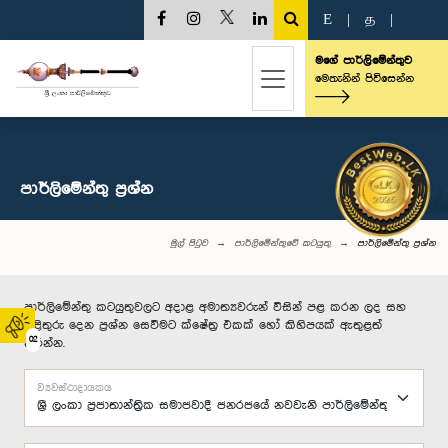
E
|
த
|
මගේ පාර්ලිමේන්තුව
මෙතැනින් පිවිසෙන්න
පාර්ලි‌මේන්තු‌ ප්‍රශ්න
මුල් පිටුව
පාර්ලිමේන්තුවේ කටයුතු
පාර්ලි‌මේන්තු‌ ප්‍රශ්න
පාර්ලිමේන්තු කටයුතුවලට අදාළ අමාත්‍යවරුන් විසින් පළ කරන ලද සහ
පිළිතුරු දෙන ප්‍රශ්න සෙවීමට ක්ෂේත්‍ර එකක් හෝ කිහිපයක් ඇතුළත්
02
කරන්න.
ව්‍යවස්ථාදායකය