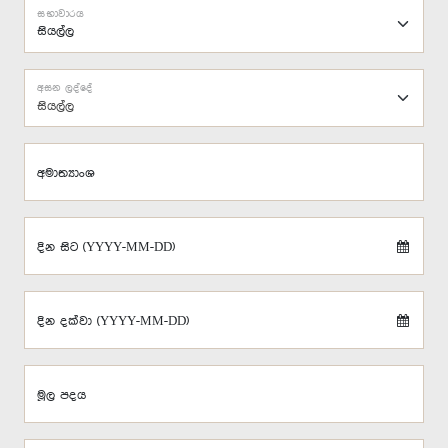
සභාවාරය
අසන ලද්දේ
සියල්ල
අමාත්‍යාංශ
දින සිට (YYYY-MM-DD)
දින දක්වා (YYYY-MM-DD)
මූල පදය