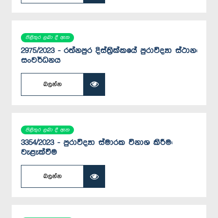
පිළිතුර ලබා දී ඇත
2975/2023 - රත්නපුර දිස්ත්‍රික්කයේ පුරාවිද්‍යා ස්ථාන:
සංවර්ධනය
බලන්න
පිළිතුර ලබා දී ඇත
3354/2023 - පුරාවිද්‍යා ස්මාරක විනාශ කිරීම:
වැළැක්වීම
බලන්න