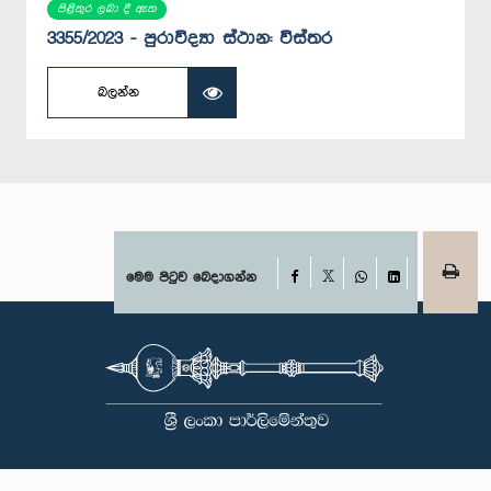
පිළිතුර ලබා දී ඇත
3355/2023 - පුරාවිද්‍යා ස්ථාන: විස්තර
බලන්න
Facebook
මෙම පිටුව බෙදාගන්න
X
WhatsApp
LinkedIn