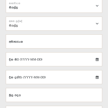
සභාවාරය
අසන ලද්දේ
සියල්ල
අමාත්‍යාංශ
දින සිට (YYYY-MM-DD)
දින දක්වා (YYYY-MM-DD)
මූල පදය