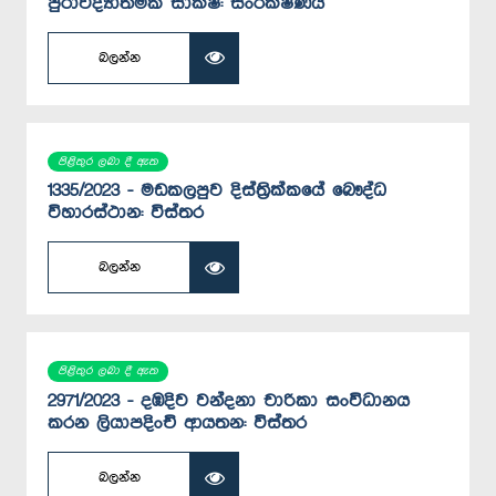
පුරාවිද්‍යාත්මක සාක්ෂි: සංරක්ෂණය
බලන්න
පිළිතුර ලබා දී ඇත
1335/2023 - මඩකලපුව දිස්ත්‍රික්කයේ බෞද්ධ
විහාරස්ථාන: විස්තර
බලන්න
පිළිතුර ලබා දී ඇත
2971/2023 - දඹදිව වන්දනා චාරිකා සංවිධානය
කරන ලියාපදිංචි ආයතන: විස්තර
බලන්න