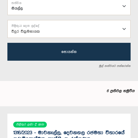
තත්වය
පිළිතුරු දෙන ලද්දේ
විදුර වික්‍රමනායක
සොයන්න
මුල් තත්වයට පත්කරන්න
6 ප්‍රතිඵල හමුවිය
පිළිතුර ලබා දී ඇත
1316/2023 - මාවනැල්ල, දෙවනගල රජමහා විහාරයේ