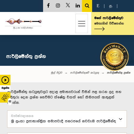
E
|
த
|
මගේ පාර්ලිමේන්තුව
මෙතැනින් පිවිසෙන්න
පාර්ලි‌මේන්තු‌ ප්‍රශ්න
මුල් පිටුව
පාර්ලිමේන්තුවේ කටයුතු
පාර්ලි‌මේන්තු‌ ප්‍රශ්න
බලන්න
පාර්ලිමේන්තු කටයුතුවලට අදාළ අමාත්‍යවරුන් විසින් පළ කරන ලද සහ
පිළිතුරු දෙන ප්‍රශ්න සෙවීමට ක්ෂේත්‍ර එකක් හෝ කිහිපයක් ඇතුළත්
02
කරන්න.
ව්‍යවස්ථාදායකය