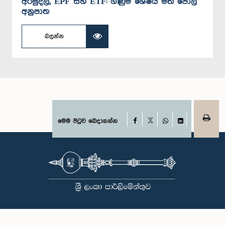
අරමුදල, EPF සහ ETF: ගිණුම් ‍ශේෂය මත පොලී
අනුපාත
බලන්න
Facebook
මෙම පිටුව බෙදාගන්න
X
WhatsApp
LinkedIn