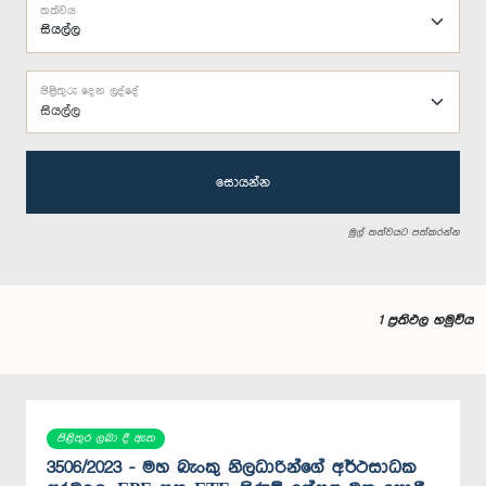
තත්වය
පිළිතුරු දෙන ලද්දේ
සියල්ල
සොයන්න
මුල් තත්වයට පත්කරන්න
1 ප්‍රතිඵල හමුවිය
පිළිතුර ලබා දී ඇත
3506/2023 - මහ බැංකු නිලධාරින්ගේ අර්ථසාධක