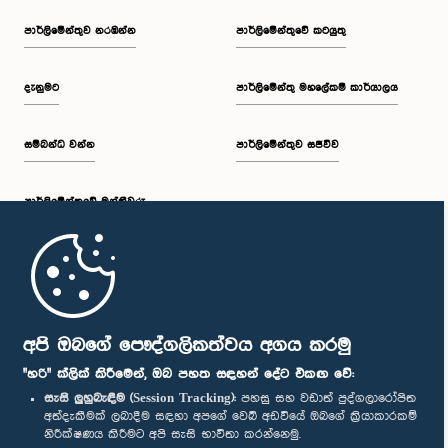
පාර්ලි‌මේන්තුව නරඹන්න
පාර්ලිමේන්තුවේ කටයුතු
දැනුමට
පාර්ලිමේන්තු මහලේකම් කාර්යාලය
සම්බන්ධ වන්න
පාර්ලිමේන්තුව සජීවීව
පාර්ලි‌මේන්තුවේ මන්ත්‍රීවරු
මුල් පිටුව
පාර්ලිමේන්තු ජංගම යෙදුම
අපි ඔබගේ පෞද්ගලිකත්වය අගය කරමු
"හරි" ක්ලික් කිරීමෙන්, ඔබ පහත සඳහන් දේට එකඟ වේ:
සැසි ලුහුබැඳීම (Session Tracking):
පහසු සහ වඩාත් පුද්ගලාරෝපිත
අත්දැකීමක් ලබාදීම සඳහා අපගේ වෙබ් අඩවියේ ඔබගේ ක්‍රියාකාරකම්
නිරීක්ෂණය කිරීමට අපි සැසි භාවිතා කරන්නෙමු.