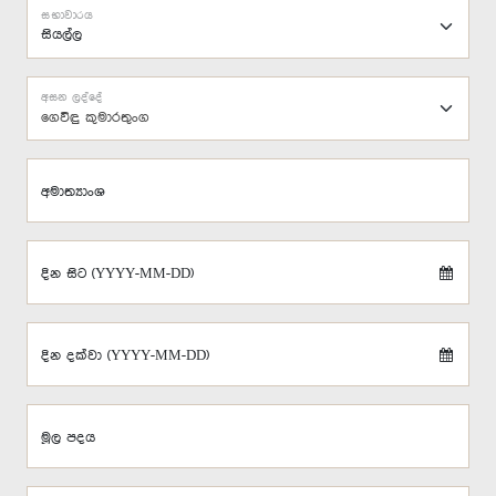
සභාවාරය
අසන ලද්දේ
ගෙවිඳු කුමාරතුංග
අමාත්‍යාංශ
දින සිට (YYYY-MM-DD)
දින දක්වා (YYYY-MM-DD)
මූල පදය