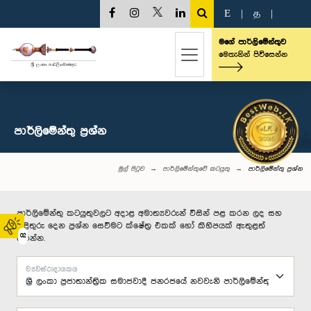
E
|
த
|
මගේ පාර්ලිමේන්තුව
මෙතැනින් පිවිසෙන්න
පාර්ලි‌මේන්තු‌ ප්‍රශ්න
මුල් පිටුව
පාර්ලිමේන්තුවේ කටයුතු
පාර්ලි‌මේන්තු‌ ප්‍රශ්න
පාර්ලිමේන්තු කටයුතුවලට අදාළ අමාත්‍යවරුන් විසින් පළ කරන ලද සහ
පිළිතුරු දෙන ප්‍රශ්න සෙවීමට ක්ෂේත්‍ර එකක් හෝ කිහිපයක් ඇතුළත්
02
කරන්න.
ව්‍යවස්ථාදායකය