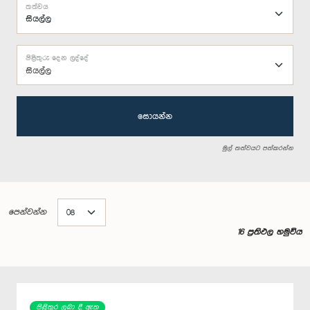
තත්වය
පිළිතුරු දෙන ලද්දේ
සියල්ල
සොයන්න
මුල් තත්වයට පත්කරන්න
පෙන්වන්න
16 ප්‍රතිඵල හමුවිය
පිළිතුර ලබා දී ඇත