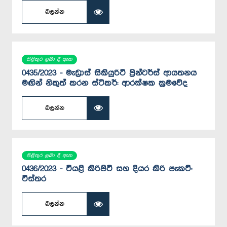
බලන්න
පිළිතුර ලබා දී ඇත
0435/2023 - මැඩ්‍රාස් සිකියුරිටි ප්‍රින්ටර්ස් ආයතනය
මඟින් නිකුත් කරන ස්ටිකර්: ආරක්ෂක ක්‍රමවේද
බලන්න
පිළිතුර ලබා දී ඇත
0436/2023 - වියළි කිරිපිටි සහ දියර කිරි පැකට්:
විස්තර
බලන්න