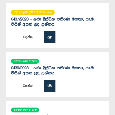
පිළිතුර ලබා දීමට නියමිතව ඇත
0437/2023 - ගරු බුද්ධික පතිරණ මහතා, පා.ම.
විසින් අසන ලද ප්‍රශ්නය
බලන්න
පිළිතුර ලබා දී ඇත
0439/2023 - ගරු බුද්ධික පතිරණ මහතා, පා.ම.
විසින් අසන ලද ප්‍රශ්නය
බලන්න
පිළිතුර ලබා දී ඇත