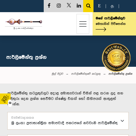
E
|
த
|
මගේ පාර්ලිමේන්තුව
මෙතැනින් පිවිසෙන්න
පාර්ලි‌මේන්තු‌ ප්‍රශ්න
මුල් පිටුව
පාර්ලිමේන්තුවේ කටයුතු
පාර්ලි‌මේන්තු‌ ප්‍රශ්න
පාර්ලිමේන්තු කටයුතුවලට අදාළ අමාත්‍යවරුන් විසින් පළ කරන ලද සහ
පිළිතුරු දෙන ප්‍රශ්න සෙවීමට ක්ෂේත්‍ර එකක් හෝ කිහිපයක් ඇතුළත්
02
කරන්න.
ව්‍යවස්ථාදායකය