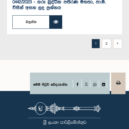
0442/2023 - ගරු බුද්ධික පතිරණ මහතා, පා.ම.
විසින් අසන ලද ප්‍රශ්නය
බලන්න
1
2
Facebook
මෙම පිටුව බෙදාගන්න
X
WhatsApp
LinkedIn