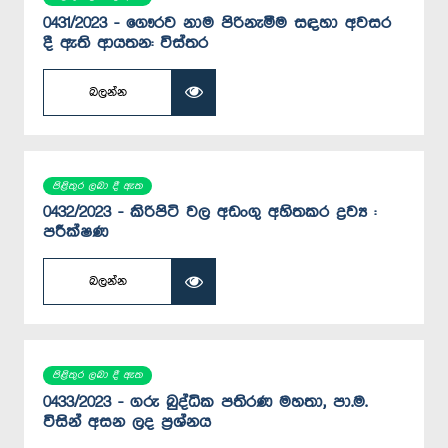
0431/2023 - ගෞරව නාම පිරිනැමීම සඳහා අවසර
දී ඇති ආයතන: විස්තර
බලන්න
පිළිතුර ලබා දී ඇත
0432/2023 - කිරිපිටි වල අඩංගු අහිතකර ද්‍රව්‍ය :
පරීක්ෂණ
බලන්න
පිළිතුර ලබා දී ඇත
0433/2023 - ගරු බුද්ධික පතිරණ මහතා, පා.ම.
විසින් අසන ලද ප්‍රශ්නය