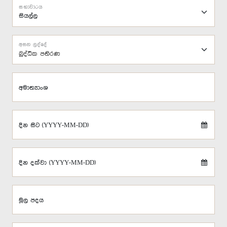
සභාවාරය
අසන ලද්දේ
බුද්ධික පතිරණ
අමාත්‍යාංශ
දින සිට (YYYY-MM-DD)
දින දක්වා (YYYY-MM-DD)
මූල පදය