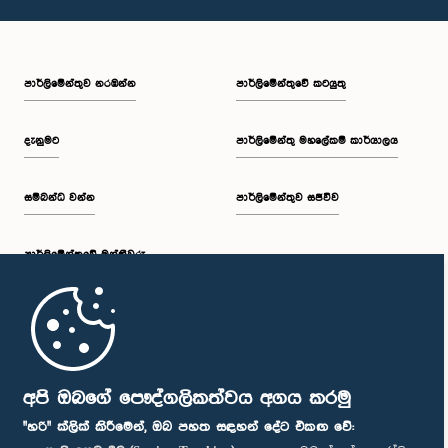
පාර්ලි‌මේන්තුව නරඹන්න
පාර්ලිමේන්තුවේ කටයුතු
දැනුමට
පාර්ලිමේන්තු මහලේකම් කාර්යාලය
සම්බන්ධ වන්න
පාර්ලිමේන්තුව සජීවීව
පාර්ලි‌මේන්තුවේ මන්ත්‍රීවරු
මුල් පිටුව
පාර්ලිමේන්තු ජංගම යෙදුම
අපි ඔබගේ පෞද්ගලිකත්වය අගය කරමු
"හරි" ක්ලික් කිරීමෙන්, ඔබ පහත සඳහන් දේට එකඟ වේ: