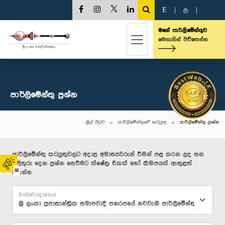
E
|
த
|
මගේ පාර්ලිමේන්තුව
මෙතැනින් පිවිසෙන්න
පාර්ලි‌මේන්තු‌ ප්‍රශ්න
මුල් පිටුව
පාර්ලිමේන්තුවේ කටයුතු
පාර්ලි‌මේන්තු‌ ප්‍රශ්න
පාර්ලිමේන්තු කටයුතුවලට අදාළ අමාත්‍යවරුන් විසින් පළ කරන ලද සහ
පිළිතුරු දෙන ප්‍රශ්න සෙවීමට ක්ෂේත්‍ර එකක් හෝ කිහිපයක් ඇතුළත්
02
කරන්න.
ව්‍යවස්ථාදායකය