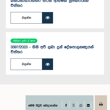
බන්ධනාගාරගතව සිටින ආගමික පූජකවරුන්:
විස්තර
බලන්න
පිළිතුර ලබා දී ඇත
3397/2023 - ගිනි අවි ලබා දුන් දේශපාලනඥයන්:
විස්තර
බලන්න
Facebook
මෙම පිටුව බෙදාගන්න
X
WhatsApp
LinkedIn