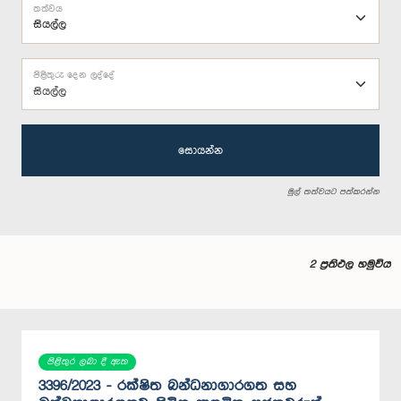
තත්වය
පිළිතුරු දෙන ලද්දේ
සියල්ල
සොයන්න
මුල් තත්වයට පත්කරන්න
2 ප්‍රතිඵල හමුවිය
පිළිතුර ලබා දී ඇත
3396/2023 - රක්ෂිත බන්ධනාගාරගත සහ