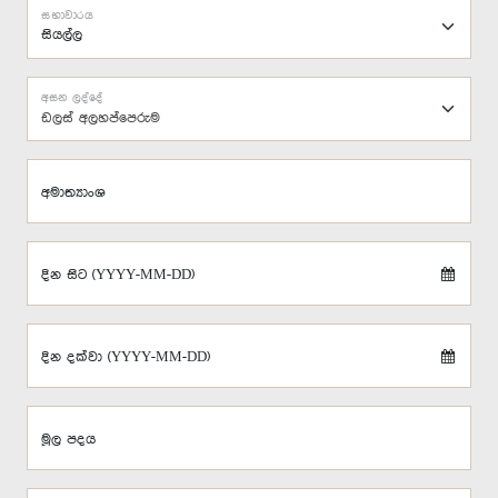
සභාවාරය
අසන ලද්දේ
ඩලස් අලහප්පෙරුම
අමාත්‍යාංශ
දින සිට (YYYY-MM-DD)
දින දක්වා (YYYY-MM-DD)
මූල පදය