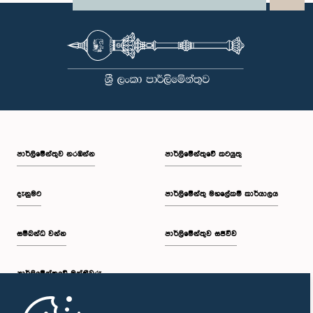
පාර්ලි‌මේන්තුව නරඹන්න
පාර්ලිමේන්තුවේ කටයුතු
දැනුමට
පාර්ලිමේන්තු මහලේකම් කාර්යාලය
සම්බන්ධ වන්න
පාර්ලිමේන්තුව සජීවීව
පාර්ලි‌මේන්තුවේ මන්ත්‍රීවරු